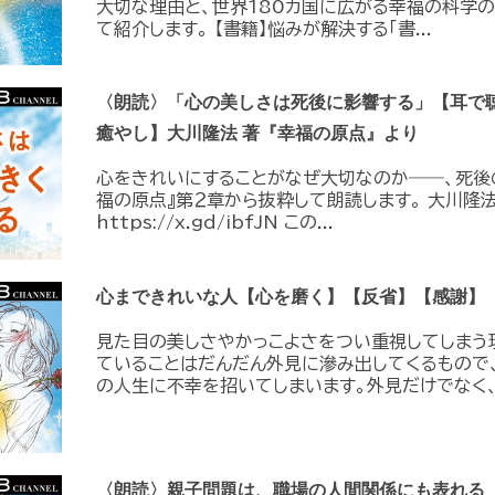
大切な理由と、世界180カ国に広がる幸福の科学の
て紹介します。 【書籍】悩みが解決する「書...
〈朗読〉「心の美しさは死後に影響する」【耳で
癒やし】大川隆法 著『幸福の原点』より
心をきれいにすることがなぜ大切なのか――、死後
福の原点』第２章から抜粋して朗読します。 大川隆法
https://x.gd/ibfJN この...
心まできれいな人【心を磨く】【反省】【感謝】
見た目の美しさやかっこよさをつい重視してしまう
ていることはだんだん外見に滲み出してくるもので
の人生に不幸を招いてしまいます。外見だけでなく、.
〈朗読〉親子問題は、職場の人間関係にも表れる