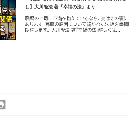
し】大川隆法 著『幸福の法』より
職場の上司に不満を抱えているなら、実はその裏に
あります。葛藤の原因について説かれた法話を書籍
朗読します。 大川隆法 著『幸福の法』詳しくは...
int