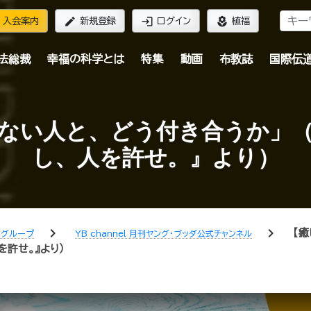
edit
login
local_florist
入会案内
新規登録
ログイン
植福
法総裁
幸福の科学とは
特集
動画
布教誌
国際伝
ない人と、どう付き合うか」
し、人を許せ。』より）
chevron_right
chevron_right
【
学グループ
YB channel 月刊ヤング・ブッダ公式チャンネル
を許せ。』より）