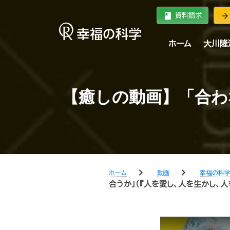
book
arrow_forward
資料請求
ホーム
大川隆
【癒しの動画】「合わ
chevron_right
chevron_right
ホーム
動画
幸福の科
合うか」（『人を愛し、人を生かし、人