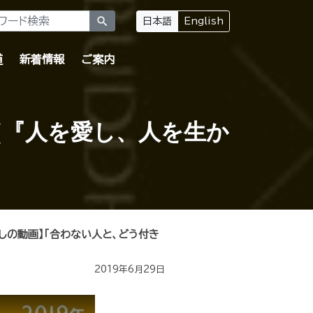
search
日本語
English
道
新着情報
ご案内
（『人を愛し、人を生か
癒しの動画】「合わない人と、どう付き
2019年6月29日