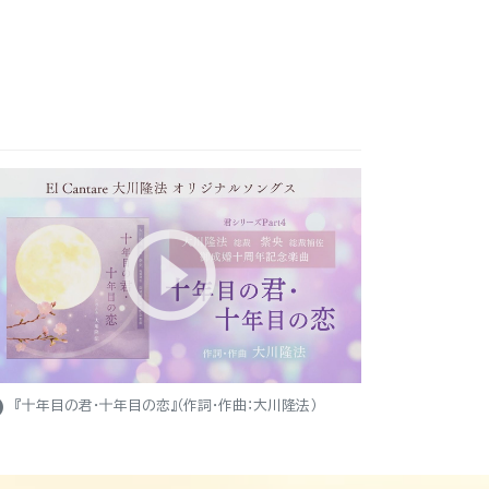
ight
『十年目の君・十年目の恋』（作詞・作曲：大川隆法）