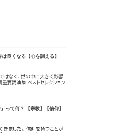
界は良くなる【心を調える】
のではなく、世の中に大きく影響
期重要講演集 ベストセレクション
仰」って何？ 【宗教】【信仰】
てきました。 信仰を持つことが