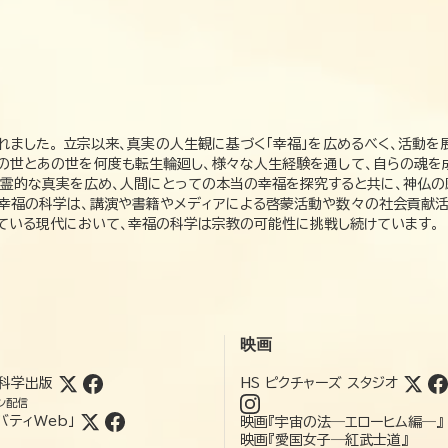
れました。 立宗以来、真実の人生観に基づく「幸福」を広めるべく、活動を
この世とあの世を何度も転生輪廻し、様々な人生経験を通して、自らの魂を
た霊的な真実を広め、人間にとっての本当の幸福を探究すると共に、神仏
、幸福の科学は、講演や書籍やメディアによる啓蒙活動や数々の社会貢献活
れている現代において、幸福の科学は宗教の可能性に挑戦し続けています。
映画
科学出版
HS ピクチャーズ スタジオ
ン配信
バティWeb」
映画『宇宙の法―エローヒム編―』
映画『愛国女子―紅武士道』