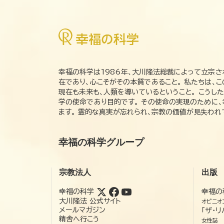
幸福の科学は1986年、大川隆法総裁によって立宗さ
在であり、心こそがその本質であること。 私たちは、
現在も未来も、人類を導いているということ。 こうし
学の使命であり目的です。 その使命の実現のために
ます。 霊的な真実が忘れられ、宗教の価値が見失わ
幸福の科学グループ
宗教法人
出版
幸福の科学
幸福の
大川隆法 公式サイト
オピニオ
メールマガジン
「ザ・リ
精舎へ行こう
女性誌