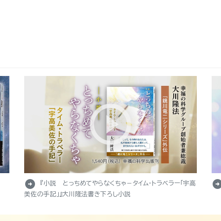
arrow_circle_right
arrow_circle_r
『小説 とっちめてやらなくちゃ－タイム・トラベラー「宇高
美佐の手記」』大川隆法書き下ろし小説