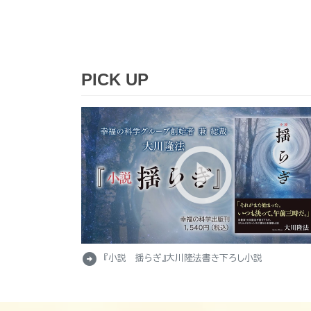
PICK UP
arrow_circle_right
『小説 揺らぎ』大川隆法書き下ろし小説