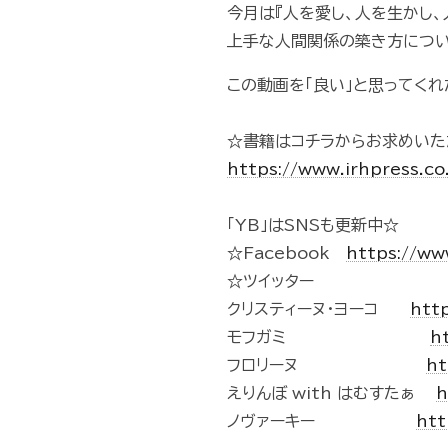
今月は『人を愛し、人を生かし、
上手な人間関係の築き方につい
この動画を「良い」と思ってくれた
☆書籍はコチラからお求めいた
https://www.irhpress.co
「YB」はSNSも更新中☆
☆Facebook
https://w
☆ツイッター
クリスティーヌ・ヨーコ
http
モフガミ
h
フロリーヌ
ht
えりんぼ with はむすたぁ
h
ノヴァーキー
htt