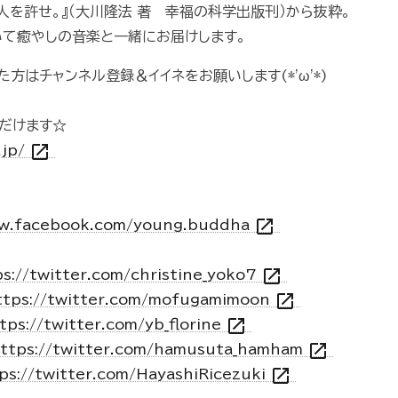
人を許せ。』（大川隆法 著 幸福の科学出版刊）から抜粋。
て癒やしの音楽と一緒にお届けします。
方はチャンネル登録＆イイネをお願いします(*'ω'*)
だけます☆
open_in_new
.jp/
open_in_new
ww.facebook.com/young.buddha
open_in_new
s://twitter.com/christine_yoko7
open_in_new
ttps://twitter.com/mofugamimoon
open_in_new
tps://twitter.com/yb_florine
open_in_new
ttps://twitter.com/hamusuta_hamham
open_in_new
ps://twitter.com/HayashiRicezuki