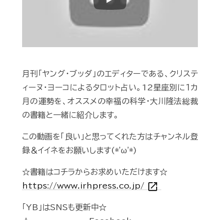
Play
月刊「ヤング・ブッダ」のエディターである、クリステ
ィーヌ・ヨーコによるタロット占い。12星座別に１カ
月の運勢を、オススメの幸福の科学・大川隆法総裁
の書籍と一緒に紹介します。
この動画を「良い」と思ってくれた方はチャンネル登
録＆イイネをお願いします(*'ω'*)
☆書籍はコチラからお求めいただけます☆
open_in_new
https://www.irhpress.co.jp/
「YB」はSNSも更新中☆