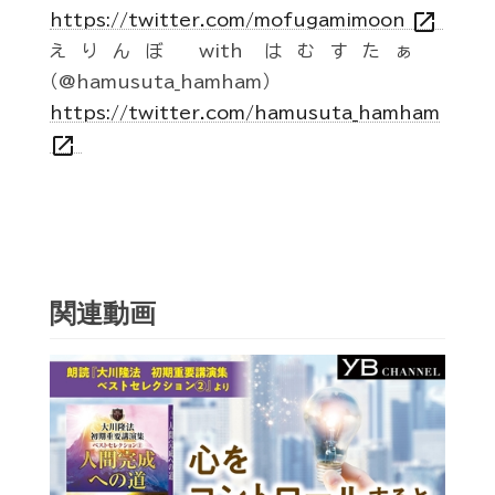
open_in_new
https://twitter.com/mofugamimoon
えりんぼ with はむすたぁ
（@hamusuta_hamham）
https://twitter.com/hamusuta_hamham
open_in_new
関連動画