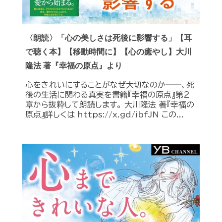
〈朗読〉「心の美しさは死後に影響する」【耳
で聴く本】【移動時間に】【心の癒やし】大川
隆法 著『幸福の原点』より
心をきれいにすることがなぜ大切なのか――、死
後の生活に関わる真実を書籍『幸福の原点』第２
章から抜粋して朗読します。 大川隆法 著『幸福の
原点』詳しくは https://x.gd/ibfJN この...