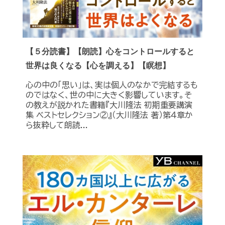
【５分読書】【朗読】心をコントロールすると
世界は良くなる【心を調える】【瞑想】
心の中の「思い」は、実は個人のなかで完結するも
のではなく、世の中に大きく影響しています。そ
の教えが説かれた書籍『大川隆法 初期重要講演
集 ベストセレクション②』（大川隆法 著）第４章か
ら抜粋して朗読...