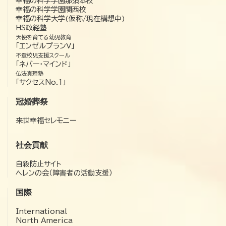
幸福の科学学園那須本校
幸福の科学学園関西校
幸福の科学大学(仮称/現在構想中)
HS政経塾
天使を育てる幼児教育
「エンゼルプランV」
不登校児支援スクール
「ネバー・マインド」
仏法真理塾
「サクセスNo.1」
冠婚葬祭
来世幸福セレモニー
社会貢献
自殺防止サイト
ヘレンの会（障害者の活動支援）
国際
International
North America