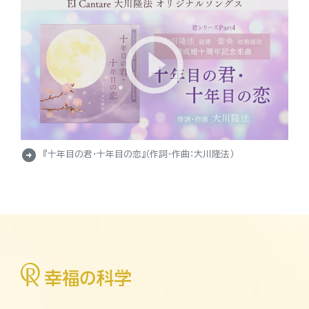
arrow_circle_right
『十年目の君・十年目の恋』（作詞・作曲：大川隆法）