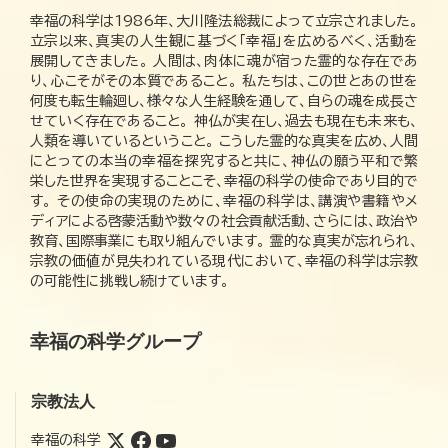
幸福の科学は1986年、大川隆法総裁によって立宗されました。
立宗以来、真実の人生観に基づく「幸福」を広めるべく、活動を
展開してきました。 人間は、肉体に魂が宿った霊的な存在であ
り、心こそがその本質であること。 私たちは、この世とあの世を
何度も転生輪廻し、様々な人生経験を通して、自らの魂を成長さ
せていく存在であること。 神仏が実在し、過去も現在も未来も、
人類を導いているということ。 こうした霊的な真実を広め、人間
にとっての本当の幸福を探究すると共に、神仏の願う平和で繁
栄した世界を実現することこそ、幸福の科学の使命であり目的で
す。 その使命の実現のために、幸福の科学は、講演や書籍やメ
ディアによる啓蒙活動や数々の社会貢献活動、さらには、政治や
教育、国際事業にも取り組んでいます。 霊的な真実が忘れられ、
宗教の価値が見失われている現代において、幸福の科学は宗教
の可能性に挑戦し続けています。
幸福の科学グループ
宗教法人
幸福の科学