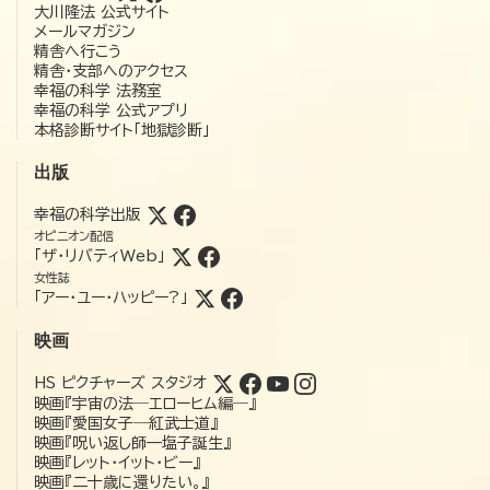
大川隆法 公式サイト
メールマガジン
精舎へ行こう
精舎・支部へのアクセス
幸福の科学 法務室
幸福の科学 公式アプリ
本格診断サイト「地獄診断」
出版
幸福の科学出版
オピニオン配信
「ザ・リバティWeb」
女性誌
「アー・ユー・ハッピー?」
映画
HS ピクチャーズ スタジオ
映画『宇宙の法―エローヒム編―』
映画『愛国女子―紅武士道』
映画『呪い返し師—塩子誕生』
映画『レット・イット・ビー』
映画『二十歳に還りたい。』