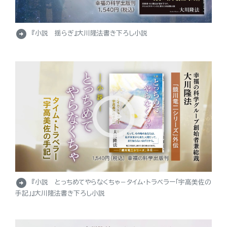
arrow_circle_right
『小説 揺らぎ』大川隆法書き下ろし小説
arrow_circle_right
『小説 とっちめてやらなくちゃ－タイム・トラベラー「宇高美佐の
手記」』大川隆法書き下ろし小説