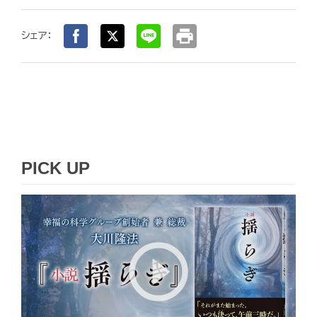
print
シェア：
PICK UP