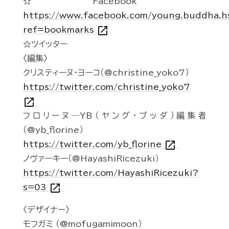
☆Facebook
https://www.facebook.com/young.buddha.h
open_in_new
ref=bookmarks
☆ツイッター
〈編集〉
クリスティーヌ・ヨーコ（@christine_yoko7）
https://twitter.com/christine_yoko7
open_in_new
フロリーヌ―YB（ヤング・ブッダ）編集者
（@yb_florine）
open_in_new
https://twitter.com/yb_florine
ノヴァーキー（@HayashiRicezuki）
https://twitter.com/HayashiRicezuki?
open_in_new
s=03
〈デザイナー〉
モフガミ （@mofugamimoon）