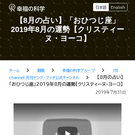
日本語
English
【8月の占い】「おひつじ座」
2019年8月の運勢【クリスティー
ヌ・ヨーコ】
chevron_right
chevron_right
chevron_right
ホーム
動画
幸福の科学グループ
YB
chevron_right
【8月の占い】
channel 月刊ヤング・ブッダ公式チャンネル
「おひつじ座」2019年8月の運勢【クリスティーヌ・ヨーコ】
2019年7月31日