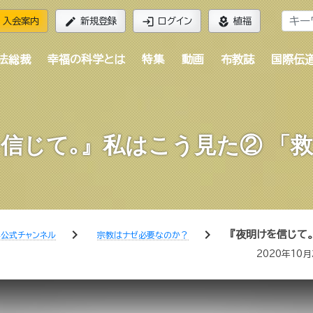
edit
login
local_florist
入会案内
新規登録
ログイン
植福
法総裁
幸福の科学とは
特集
動画
布教誌
国際伝
信じて｡』私はこう見た② 「
chevron_right
chevron_right
『夜明けを信じて｡
公式チャンネル
宗教はナゼ必要なのか？
2020年10月