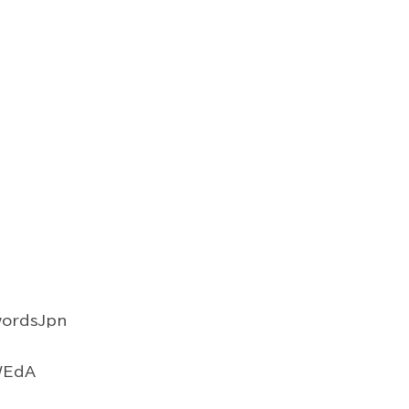
ordsJpn
WEdA