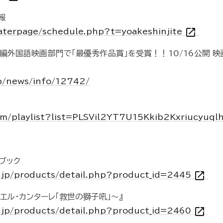
報
open_in_new
eaterpage/schedule.php?t=yoakeshinjite
編外国語映画部門で「最優秀作品賞」を受賞！！10/16公開 映
jp/news/info/12742/
om/playlist?list=PLSVil2YT7U15Kkib2Kxriucyu
ブック
open_in_new
o.jp/products/detail.php?product_id=2445
エル・カンターレ「救世の獅子吼」～』
open_in_new
o.jp/products/detail.php?product_id=2460