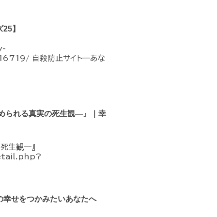
25】
-
ons/16719/ 自殺防止サイト―あな
められる真実の死生観―』｜幸
死生観―』
etail.php?
の幸せをつかみたいあなたへ