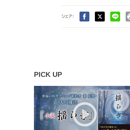
pr
シェア：
PICK UP