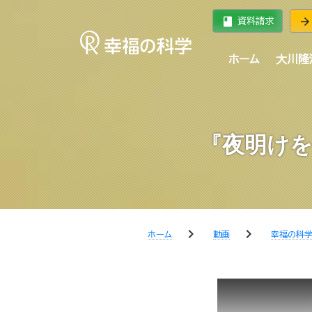
book
arrow_forward
資料請求
ホーム
大川隆
『夜明けを
chevron_right
chevron_right
ホーム
動画
幸福の科学