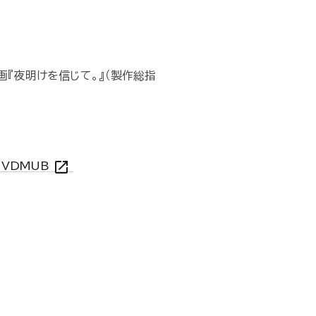
画『夜明けを信じて。』（製作総指
open_in_new
qlhVDMUB