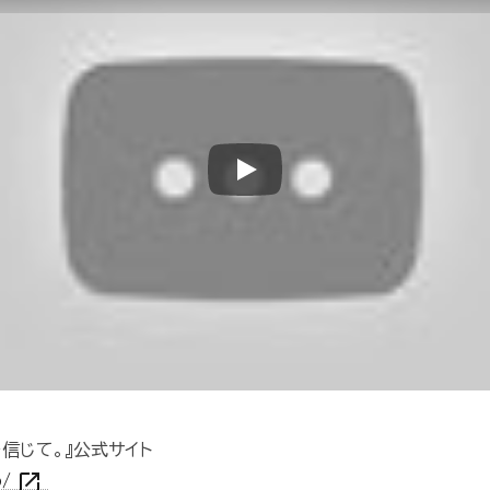
Play
信じて。』公式サイト
open_in_new
p/