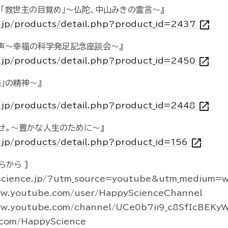
く「救世主の目覚め」～仏陀、中山みきの霊言～』
open_in_new
o.jp/products/detail.php?product_id=2437
一声～幸福の科学発足記念座談会～』
open_in_new
o.jp/products/detail.php?product_id=2450
」の精神～』
open_in_new
o.jp/products/detail.php?product_id=2448
せ。～豊かな人生のために～』
open_in_new
o.jp/products/detail.php?product_id=156
らから ]
science.jp/?utm_source=youtube&utm_medium=w
w.youtube.com/user/HappyScienceChannel
w.youtube.com/channel/UCe0b7ii9_c8SfIcBEKy
r.com/HappyScience