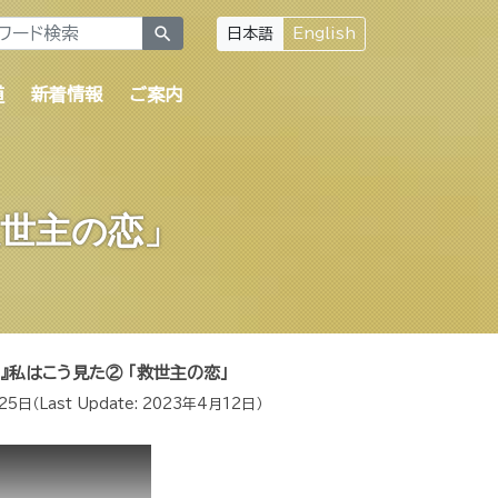
search
日本語
English
道
新着情報
ご案内
救世主の恋」
』私はこう見た② 「救世主の恋」
25日
（Last Update:
2023年4月12日
）