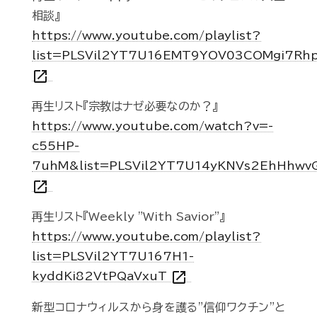
相談』
https://www.youtube.com/playlist?
list=PLSVil2YT7U16EMT9YOV03COMgi7Rh
open_in_new
再生リスト『宗教はナゼ必要なのか？』
https://www.youtube.com/watch?v=-
c55HP-
7uhM&list=PLSVil2YT7U14yKNVs2EhHhwv
open_in_new
再生リスト『Weekly "With Savior"』
https://www.youtube.com/playlist?
list=PLSVil2YT7U167H1-
open_in_new
kyddKi82VtPQaVxuT
新型コロナウィルスから身を護る"信仰ワクチン"と