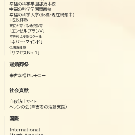
幸福の科学学園那須本校
幸福の科学学園関西校
幸福の科学大学(仮称/現在構想中)
HS政経塾
天使を育てる幼児教育
「エンゼルプランV」
不登校児支援スクール
「ネバー・マインド」
仏法真理塾
「サクセスNo.1」
冠婚葬祭
来世幸福セレモニー
社会貢献
自殺防止サイト
ヘレンの会（障害者の活動支援）
国際
International