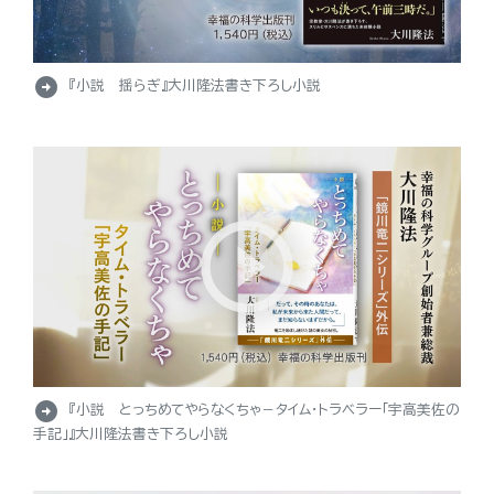
arrow_circle_right
『小説 揺らぎ』大川隆法書き下ろし小説
arrow_circle_right
『小説 とっちめてやらなくちゃ－タイム・トラベラー「宇高美佐の
手記」』大川隆法書き下ろし小説