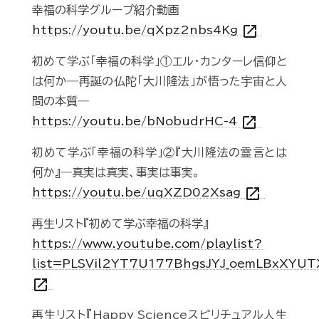
幸福の科学グループ紹介動画
open_in_new
https://youtu.be/qXpz2nbs4Kg
初めて学ぶ「幸福の科学」①エル・カンターレ信仰と
は何か―再誕の仏陀「大川隆法」が悟った宇宙と人
間の本質―
open_in_new
https://youtu.be/bNobudrHC-4
初めて学ぶ「幸福の科学」②『大川隆法の霊言とは
何か』―真実は真実、事実は事実。
open_in_new
https://youtu.be/uqXZD02Xsag
再生リスト『初めて学ぶ幸福の科学』
https://www.youtube.com/playlist?
list=PLSVil2YT7U177BhgsJYJ_oemLBxXYUT
open_in_new
再生リスト『Happy Scienceスピリチュアル人生