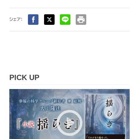
print
シェア：
PICK UP