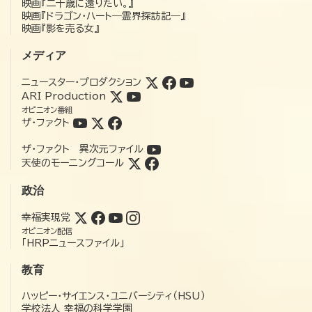
映画『二十歳に還りたい。』
映画『ドラゴン・ハート―霊界探訪記―』
映画『影を売る女』
メディア
ニュースター・プロダクション
ARI Production
オピニオン番組
ザ・ファクト
ザ・ファクト 異次元ファイル
天使のモーニングコール
政治
幸福実現党
オピニオン配信
「HRPニュースファイル」
教育
ハッピー・サイエンス・ユニバーシティ（HSU）
学校法人 幸福の科学学園