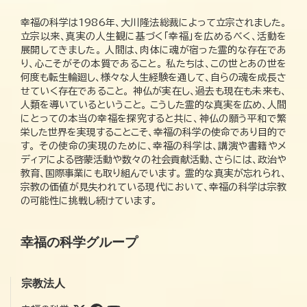
幸福の科学は1986年、大川隆法総裁によって立宗されました。
立宗以来、真実の人生観に基づく「幸福」を広めるべく、活動を
展開してきました。 人間は、肉体に魂が宿った霊的な存在であ
り、心こそがその本質であること。 私たちは、この世とあの世を
何度も転生輪廻し、様々な人生経験を通して、自らの魂を成長さ
せていく存在であること。 神仏が実在し、過去も現在も未来も、
人類を導いているということ。 こうした霊的な真実を広め、人間
にとっての本当の幸福を探究すると共に、神仏の願う平和で繁
栄した世界を実現することこそ、幸福の科学の使命であり目的で
す。 その使命の実現のために、幸福の科学は、講演や書籍やメ
ディアによる啓蒙活動や数々の社会貢献活動、さらには、政治や
教育、国際事業にも取り組んでいます。 霊的な真実が忘れられ、
宗教の価値が見失われている現代において、幸福の科学は宗教
の可能性に挑戦し続けています。
幸福の科学グループ
宗教法人