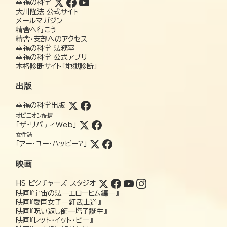
幸福の科学
大川隆法 公式サイト
メールマガジン
精舎へ行こう
精舎・支部へのアクセス
幸福の科学 法務室
幸福の科学 公式アプリ
本格診断サイト「地獄診断」
出版
幸福の科学出版
オピニオン配信
「ザ・リバティWeb」
女性誌
「アー・ユー・ハッピー?」
映画
HS ピクチャーズ スタジオ
映画『宇宙の法―エローヒム編―』
映画『愛国女子―紅武士道』
映画『呪い返し師—塩子誕生』
映画『レット・イット・ビー』