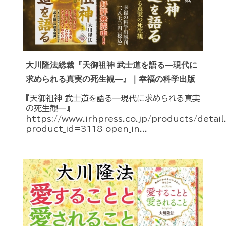
大川隆法総裁『天御祖神 武士道を語る―現代に
求められる真実の死生観―』｜幸福の科学出版
『天御祖神 武士道を語る―現代に求められる真実
の死生観―』
https://www.irhpress.co.jp/products/detai
product_id=3118 open_in...