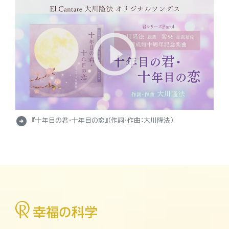
arrow_circle_right
『十年目の君・十年目の恋』（作詞・作曲：大川隆法）