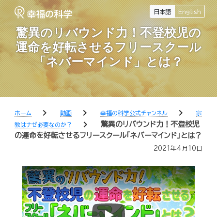
日本語
English
驚異のリバウンド力！不登校児の
運命を好転させるフリースクール
「ネバーマインド」とは？
chevron_right
chevron_right
chevron_right
ホーム
動画
幸福の科学公式チャンネル
宗
chevron_right
驚異のリバウンド力！不登校児
教はナゼ必要なのか？
の運命を好転させるフリースクール「ネバーマインド」とは？
2021年4月10日