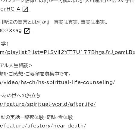
ル・カンターレ信仰とは何か―再誕の仏陀「大川隆法」が悟った宇
open_in_new
udrHC-4
大川隆法の霊言とは何か』―真実は真実、事実は事実。
open_in_new
ZD02Xsag
学』
om/playlist?list=PLSVil2YT7U177BhgsJYJ_oemL
チュアル人生相談＞
質問・ご感想・ご要望を募集中です。
/video/hs-ch/hs-spiritual-life-counseling/
・あの世への旅立ち
/feature/spiritual-world/afterlife/
動の実話ー臨死体験・奇跡・霊体験
p/feature/lifestory/near-death/