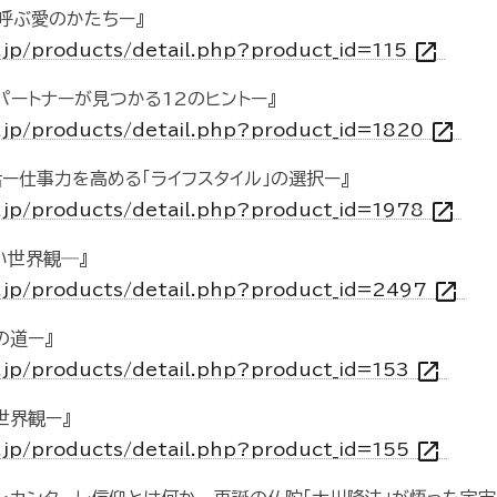
を呼ぶ愛のかたちー』
open_in_new
o.jp/products/detail.php?product_id=115
ートナーが見つかる12のヒントー』
open_in_new
o.jp/products/detail.php?product_id=1820
ー仕事力を高める「ライフスタイル」の選択ー』
open_in_new
o.jp/products/detail.php?product_id=1978
い世界観―』
open_in_new
o.jp/products/detail.php?product_id=2497
の道ー』
open_in_new
o.jp/products/detail.php?product_id=153
世界観ー』
open_in_new
o.jp/products/detail.php?product_id=155