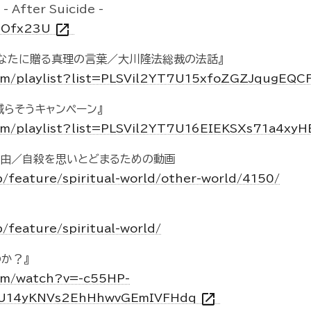
ter Suicide -
open_in_new
qEOfx23U
あなたに贈る真理の言葉／大川隆法総裁の法話』
com/playlist?list=PLSVil2YT7U15xfoZGZJqugEQ
減らそうキャンペーン』
om/playlist?list=PLSVil2YT7U16EIEKSXs71a4xy
理由／自殺を思いとどまるための動画
p/feature/spiritual-world/other-world/4150/
p/feature/spiritual-world/
か？』
om/watch?v=-c55HP-
open_in_new
7U14yKNVs2EhHhwvGEmIVFHdq