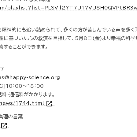
com/playlist?list=PLSVil2YT7U17VU8H0QVPtB
も精神的にも追い詰められて、多くの方が苦しんでいる声を多く
理に基づいた心の救済を目指して、5月8日(金)より幸福の科学
談することができます。
7
hs@happy-science.org
10：00～18：00
話料・通信料がかかります。
open_in_new
/news/1744.html
真理の言葉
open_in_new
/