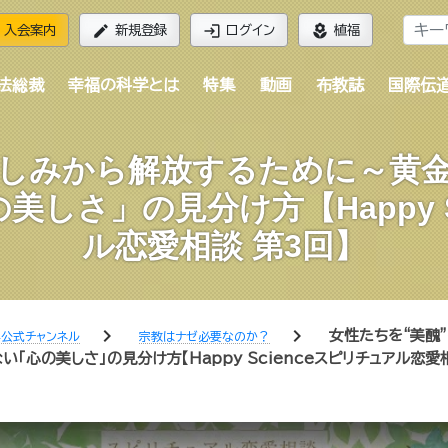
edit
login
local_florist
入会案内
新規登録
ログイン
植福
法総裁
幸福の科学とは
特集
動画
布教誌
国際伝
苦しみから解放するために～黄
しさ」の見分け方【Happy S
ル恋愛相談 第3回】
chevron_right
chevron_right
女性たちを“美醜
公式チャンネル
宗教はナゼ必要なのか？
心の美しさ」の見分け方【Happy Scienceスピリチュアル恋愛相