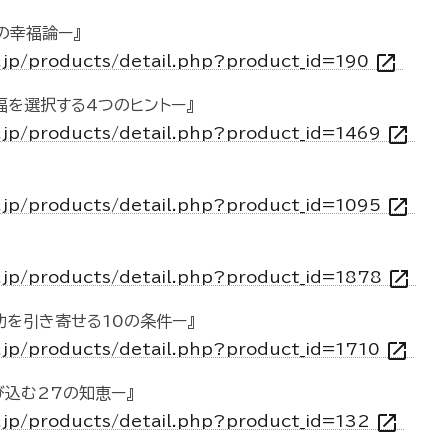
の幸福論ー』
open_in_new
o.jp/products/detail.php?product_id=190
福を選択する4つのヒントー』
open_in_new
o.jp/products/detail.php?product_id=1469
open_in_new
o.jp/products/detail.php?product_id=1095
open_in_new
o.jp/products/detail.php?product_id=1878
功を引き寄せる10の条件ー』
open_in_new
o.jp/products/detail.php?product_id=1710
び込む27の知恵ー』
open_in_new
o.jp/products/detail.php?product_id=132