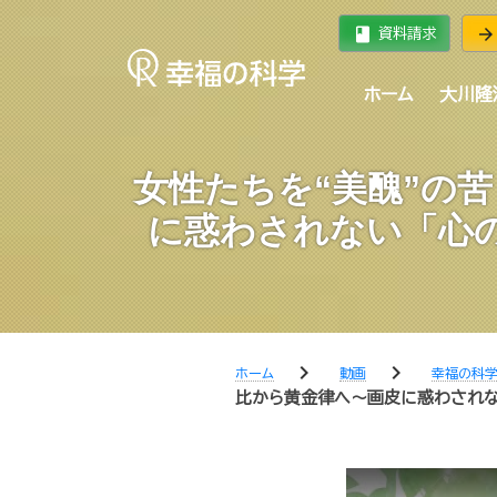
book
arrow_forward
資料請求
ホーム
大川隆
女性たちを“美醜”の
に惑わされない「心の美
chevron_right
chevron_right
ホーム
動画
幸福の科学
比から黄金律へ～画皮に惑わされない「