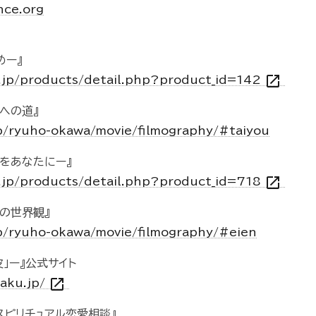
nce.org
めー』
open_in_new
o.jp/products/detail.php?product_id=142
への道』
jp/ryuho-okawa/movie/filmography/#taiyou
富をあなたにー』
open_in_new
o.jp/products/detail.php?product_id=718
レの世界観』
jp/ryuho-okawa/movie/filmography/#eien
」ー』公式サイト
open_in_new
waku.jp/
ceスピリチュアル恋愛相談』