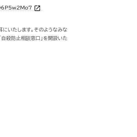
open_in_new
R3w6P5w2Mo7
耳にいたします。そのようなみな
「自殺防止相談窓口」を開設いた