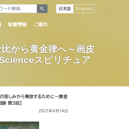
search
日本語
English
道
新着情報
ご案内
金比から黄金律へ～画皮
cienceスピリチュア
”の苦しみから解放するために～黄金
談 第3回】
2021年4月14日