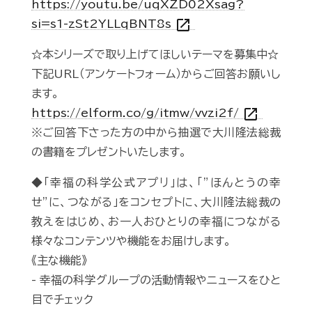
https://youtu.be/uqXZD02Xsag?
open_in_new
si=s1-zSt2YLLqBNT8s
☆本シリーズで取り上げてほしいテーマを募集中☆
下記URL（アンケートフォーム）からご回答お願いし
ます。
open_in_new
https://elform.co/g/itmw/vvzi2f/
※ご回答下さった方の中から抽選で大川隆法総裁
の書籍をプレゼントいたします。
◆「幸福の科学公式アプリ」は、「”ほんとうの幸
せ”に、つながる」をコンセプトに、大川隆法総裁の
教えをはじめ、お一人おひとりの幸福につながる
様々なコンテンツや機能をお届けします。
《主な機能》
- 幸福の科学グループの活動情報やニュースをひと
目でチェック