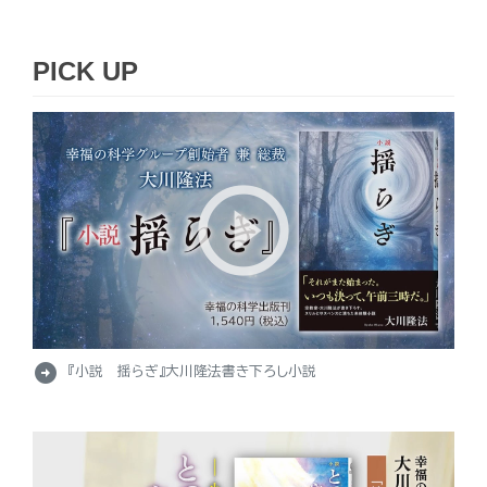
PICK UP
arrow_circle_right
『小説 揺らぎ』大川隆法書き下ろし小説