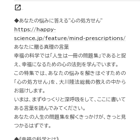
open_in_new
◆あなたの悩みに答える"心の処方せん"
https://happy-
science.jp/feature/mind-prescriptions/
あなたに贈る真理の言葉
幸福の科学では「人生は一冊の問題集」であると捉
え、幸福になるための心の法則を学んでいます。
この特集では、あなたの悩みを解きほぐすための
「心の処方せん」を、大川隆法総裁の教えの中から
お届けします。
いまは、まずゆっくりと深呼吸をして、ここに書いて
ある言葉を読んでみてください。
あなたの人生の問題集を解くきっかけが、きっと見
つかるはずです。
◆《幸福の科学とは》