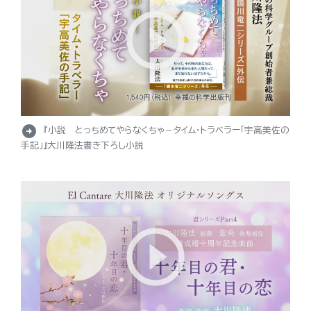
arrow_circle_right
『小説 とっちめてやらなくちゃ－タイム・トラベラー「宇高美佐の
手記」』大川隆法書き下ろし小説