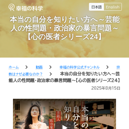
日本語
English
本当の自分を知りたい方へ～芸能
人の性問題・政治家の暴言問題～
【心の医者シリーズ24】
chevron_right
chevron_right
chevron_right
ホーム
動画
幸福の科学公式チャンネル
宗
chevron_right
本当の自分を知りたい方へ～芸
教はナゼ必要なのか？
能人の性問題・政治家の暴言問題～【心の医者シリーズ24】
2025年8月15日