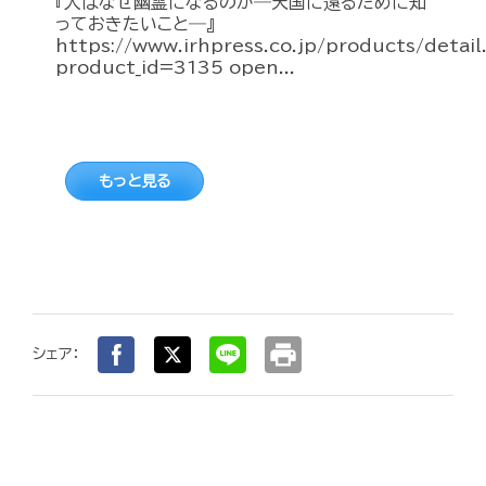
『人はなぜ幽霊になるのか―天国に還るために知
っておきたいこと―』
https://www.irhpress.co.jp/products/detai
product_id=3135 open...
もっと見る
print
シェア：