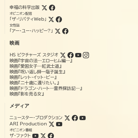
幸福の科学出版
オピニオン配信
「ザ・リバティWeb」
女性誌
「アー・ユー・ハッピー?」
映画
HS ピクチャーズ スタジオ
映画『宇宙の法―エローヒム編―』
映画『愛国女子―紅武士道』
映画『呪い返し師—塩子誕生』
映画『レット・イット・ビー』
映画『二十歳に還りたい。』
映画『ドラゴン・ハート―霊界探訪記―』
映画『影を売る女』
メディア
ニュースター・プロダクション
ARI Production
オピニオン番組
ザ・ファクト