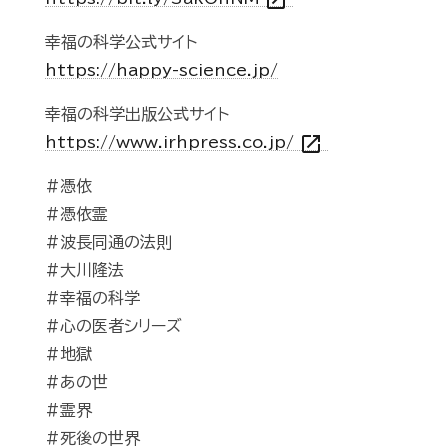
open_in_new
幸福の科学公式サイト
https://happy-science.jp/
幸福の科学出版公式サイト
open_in_new
https://www.irhpress.co.jp/
#憑依
#憑依霊
#波長同通の法則
#大川隆法
#幸福の科学
#心の医者シリーズ
#地獄
#あの世
#霊界
#死後の世界