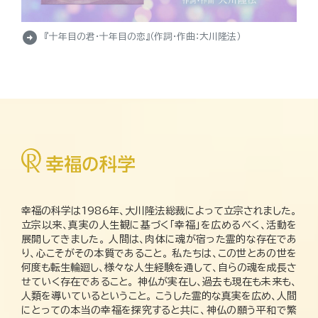
arrow_circle_right
『十年目の君・十年目の恋』（作詞・作曲：大川隆法）
幸福の科学は1986年、大川隆法総裁によって立宗されました。
立宗以来、真実の人生観に基づく「幸福」を広めるべく、活動を
展開してきました。 人間は、肉体に魂が宿った霊的な存在であ
り、心こそがその本質であること。 私たちは、この世とあの世を
何度も転生輪廻し、様々な人生経験を通して、自らの魂を成長さ
せていく存在であること。 神仏が実在し、過去も現在も未来も、
人類を導いているということ。 こうした霊的な真実を広め、人間
にとっての本当の幸福を探究すると共に、神仏の願う平和で繁