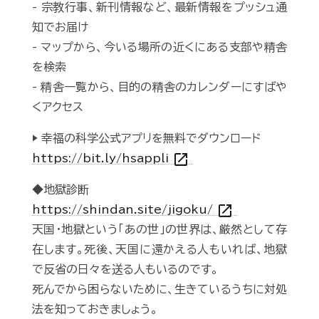
- 宗教行事、新刊情報など、最新情報をプッシュ通
知でお届け
- マップから、今いる場所の近くにある支部や精舎
を検索
- 精舎一覧から、目的の精舎のカレンダーにすばや
くアクセス
▶ 幸福の科学公式アプリを無料でダウンロード
open_in_new
https://bit.ly/hsappli
◆地獄診断
open_in_new
https://shindan.site/jigoku/
天国・地獄という「あの世」の世界は、厳然として存
在します。死後、天国に還かえる人もいれば、地獄
で反省の日々を送る人もいるのです。
死んでから困らないために、生きているうちに対処
法を知っておきましょう。