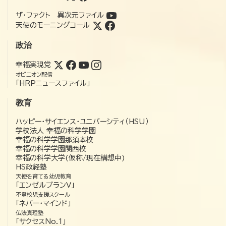
ザ・ファクト 異次元ファイル
天使のモーニングコール
政治
幸福実現党
オピニオン配信
「HRPニュースファイル」
教育
ハッピー・サイエンス・ユニバーシティ（HSU）
学校法人 幸福の科学学園
幸福の科学学園那須本校
幸福の科学学園関西校
幸福の科学大学(仮称/現在構想中)
HS政経塾
天使を育てる幼児教育
「エンゼルプランV」
不登校児支援スクール
「ネバー・マインド」
仏法真理塾
「サクセスNo.1」