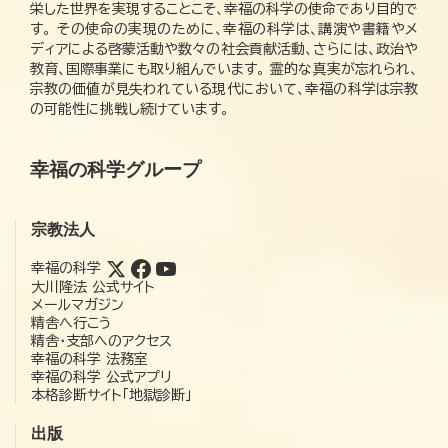
栄した世界を実現することこそ、幸福の科学の使命であり目的で
す。 その使命の実現のために、幸福の科学は、講演や書籍やメ
ディアによる啓蒙活動や数々の社会貢献活動、さらには、政治や
教育、国際事業にも取り組んでいます。 霊的な真実が忘れられ、
宗教の価値が見失われている現代において、幸福の科学は宗教
の可能性に挑戦し続けています。
幸福の科学グループ
宗教法人
幸福の科学
大川隆法 公式サイト
メールマガジン
精舎へ行こう
精舎・支部へのアクセス
幸福の科学 法務室
幸福の科学 公式アプリ
本格診断サイト「地獄診断」
出版