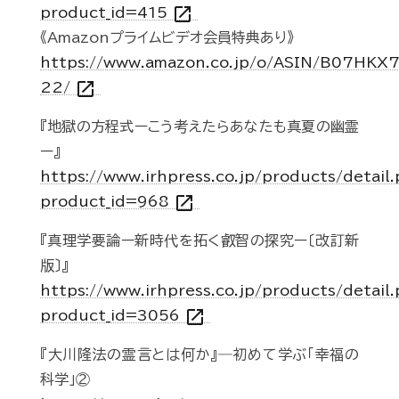
open_in_new
product_id=415
《Amazonプライムビデオ会員特典あり》
https://www.amazon.co.jp/o/ASIN/B07HKX
open_in_new
22/
『地獄の方程式ーこう考えたらあなたも真夏の幽霊
ー』
https://www.irhpress.co.jp/products/detail
open_in_new
product_id=968
『真理学要論ー新時代を拓く叡智の探究ー〔改訂新
版〕』
https://www.irhpress.co.jp/products/detail
open_in_new
product_id=3056
『大川隆法の霊言とは何か』―初めて学ぶ「幸福の
科学」②