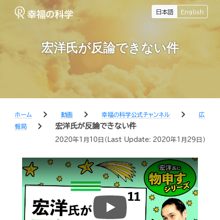
日本語
English
宏洋氏が反論できない件
chevron_right
chevron_right
chevron_right
ホーム
動画
幸福の科学公式チャンネル
広
chevron_right
宏洋氏が反論できない件
報局
2020年1月10日
（Last Update:
2020年1月29日
）
Play