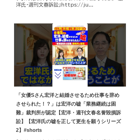
洋氏・週刊文春訴訟」https://ju...
「女優Sさん宏洋と結婚させるため仕事を辞め
させられた！？」は宏洋の嘘「業務継続は困
難」裁判所が認定【宏洋・週刊文春名誉毀損訴
訟】【宏洋氏の嘘を正して更生を願うシリーズ
2】#shorts