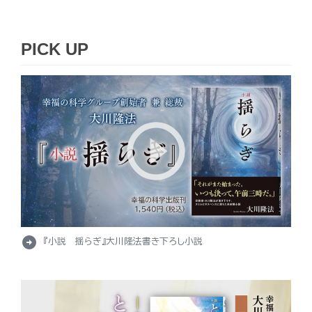
PICK UP
arrow_circle_right
『小説 揺らぎ』大川隆法書き下ろし小説