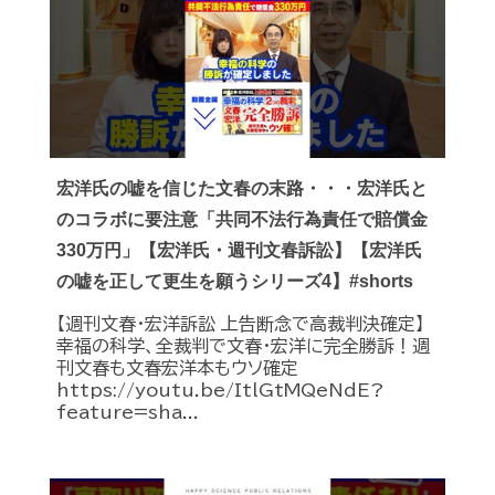
宏洋氏の嘘を信じた文春の末路・・・宏洋氏と
のコラボに要注意「共同不法行為責任で賠償金
330万円」【宏洋氏・週刊文春訴訟】【宏洋氏
の嘘を正して更生を願うシリーズ4】#shorts
【週刊文春・宏洋訴訟 上告断念で高裁判決確定】
幸福の科学、全裁判で文春・宏洋に完全勝訴！週
刊文春も文春宏洋本もウソ確定
https://youtu.be/ItlGtMQeNdE?
feature=sha...