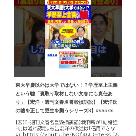
東大早慶以外は大学ではない！？学歴至上主義
という嘘「裏取り取材しない文春にも責任あ
り」【宏洋・週刊文春名誉毀損訴訟】【宏洋氏
の嘘を正して更生を願うシリーズ3】#shorts
【宏洋・週刊文春名誉毀損訴訟】裁判所が「結婚強
制」は嘘と認定。被告宏洋の供述は「信用できな
い」https://youtu.be/KOf4QD9teBs 「宏