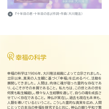
arrow_circle_right
『十年目の君・十年目の恋』（作詞・作曲：大川隆法）
幸福の科学は1986年、大川隆法総裁によって立宗されました。
立宗以来、真実の人生観に基づく「幸福」を広めるべく、活動を
展開してきました。 人間は、肉体に魂が宿った霊的な存在であ
り、心こそがその本質であること。 私たちは、この世とあの世を
何度も転生輪廻し、様々な人生経験を通して、自らの魂を成長さ
せていく存在であること。 神仏が実在し、過去も現在も未来も、
人類を導いているということ。 こうした霊的な真実を広め、人間
にとっての本当の幸福を探究すると共に、神仏の願う平和で繁