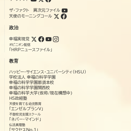
ザ・ファクト 異次元ファイル
天使のモーニングコール
政治
幸福実現党
オピニオン配信
「HRPニュースファイル」
教育
ハッピー・サイエンス・ユニバーシティ（HSU）
学校法人 幸福の科学学園
幸福の科学学園那須本校
幸福の科学学園関西校
幸福の科学大学(仮称/現在構想中)
HS政経塾
天使を育てる幼児教育
「エンゼルプランV」
不登校児支援スクール
「ネバー・マインド」
仏法真理塾
「サクセスNo.1」