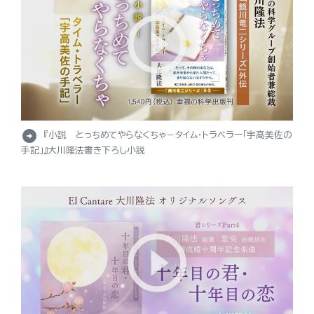
arrow_circle_right
『小説 とっちめてやらなくちゃ－タイム・トラベラー「宇高美佐の
手記」』大川隆法書き下ろし小説