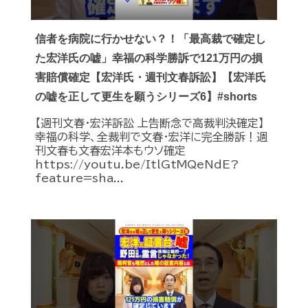
信者を病院に行かせない？！「最高裁で確定し
た宏洋氏の嘘」幸福の科学勝訴で121万円の損
害賠償確定【宏洋氏・週刊文春訴訟】【宏洋氏
の嘘を正して更生を願うシリーズ6】#shorts
【週刊文春・宏洋訴訟 上告断念で高裁判決確定】
幸福の科学、全裁判で文春・宏洋に完全勝訴！週
刊文春も文春宏洋本もウソ確定
https://youtu.be/ItlGtMQeNdE?
feature=sha...