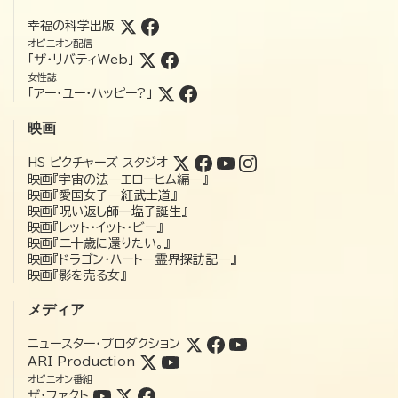
幸福の科学出版
オピニオン配信
「ザ・リバティWeb」
女性誌
「アー・ユー・ハッピー?」
映画
HS ピクチャーズ スタジオ
映画『宇宙の法―エローヒム編―』
映画『愛国女子―紅武士道』
映画『呪い返し師—塩子誕生』
映画『レット・イット・ビー』
映画『二十歳に還りたい。』
映画『ドラゴン・ハート―霊界探訪記―』
映画『影を売る女』
メディア
ニュースター・プロダクション
ARI Production
オピニオン番組
ザ・ファクト