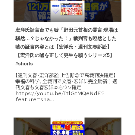
宏洋氏証言台でも嘘「野田元首相の霊言 現場は
騒然…？じゃなかった！」裁判官も啞然とした
嘘の証言内容とは【宏洋氏・週刊文春訴訟】
【宏洋氏の嘘を正して更生を願うシリーズ5】
#shorts
【週刊文春・宏洋訴訟 上告断念で高裁判決確定】
幸福の科学、全裁判で文春・宏洋に完全勝訴！週
刊文春も文春宏洋本もウソ確定
https://youtu.be/ItlGtMQeNdE?
feature=sha...