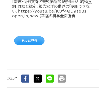
【宏洋・週刊文春名誉毀損訴訟】裁判所が「結婚強
制」は嘘と認定。被告宏洋の供述は「信用できな
い」https://youtu.be/KOf4QD9teBs
open_in_new 【幸福の科学全面勝訴...
もっと見る
print
シェア：