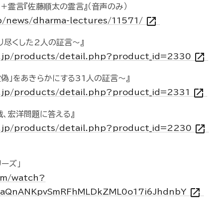
＋霊言『佐藤順太の霊言』（音声のみ）
open_in_new
jp/news/dharma-lectures/11571/
り尽くした2人の証言～』
open_in_new
o.jp/products/detail.php?product_id=2330
虚偽」をあきらかにする31人の証言～』
open_in_new
o.jp/products/detail.php?product_id=2331
裁、宏洋問題に答える』
open_in_new
o.jp/products/detail.php?product_id=2230
ーズ」
om/watch?
open_in_new
PLaQnANKpvSmRFhMLDkZML0o17i6JhdnbY