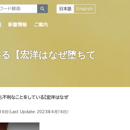
search
日本語
English
道
新着情報
ご案内
いる【宏洋はなぜ堕ちて
も不利なことをしている【宏洋はなぜ
14日
（Last Update:
2023年4月14日
）