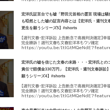
宏洋氏証言台でも嘘「野田元首相の霊言 現場は騒
も啞然とした嘘の証言内容とは【宏洋氏・週刊文
更生を願うシリーズ5】#shorts
【週刊文春・宏洋訴訟 上告断念で高裁判決確定】幸
完全勝訴！週刊文春も文春宏洋本もウソ確定
https://youtu.be/ItlGtMQeNdE?feature
宏洋氏の嘘を信じた文春の末路・・・宏洋氏との
責任で賠償金330万円」【宏洋氏・週刊文春訴訟
願うシリーズ4】#shorts
【週刊文春・宏洋訴訟 上告断念で高裁判決確定】幸
完全勝訴！週刊文春も文春宏洋本もウソ確定
https://youtu.be/ItlGtMQeNdE?feature