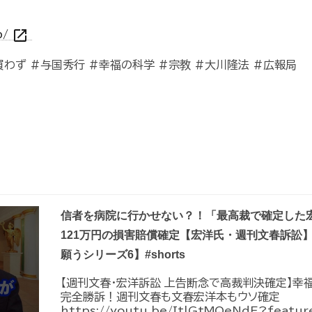
open_in_new
p/
わず #与国秀行 #幸福の科学 #宗教 #大川隆法 #広報局
信者を病院に行かせない？！「最高裁で確定した
121万円の損害賠償確定【宏洋氏・週刊文春訴訟
願うシリーズ6】#shorts
【週刊文春・宏洋訴訟 上告断念で高裁判決確定】幸
完全勝訴！週刊文春も文春宏洋本もウソ確定
https://youtu.be/ItlGtMQeNdE?feature