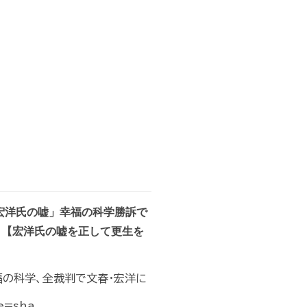
宏洋氏の嘘」幸福の科学勝訴で
】【宏洋氏の嘘を正して更生を
福の科学、全裁判で文春・宏洋に
=sha...