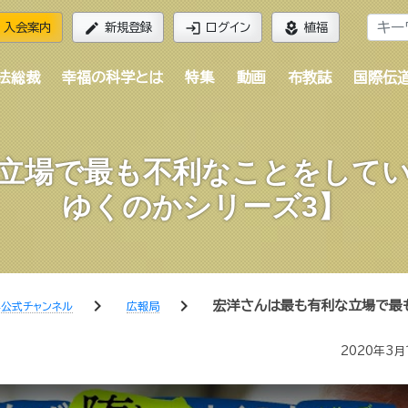
edit
login
local_florist
入会案内
新規登録
ログイン
植福
法総裁
幸福の科学とは
特集
動画
布教誌
国際伝
立場で最も不利なことをして
ゆくのかシリーズ3】
chevron_right
chevron_right
宏洋さんは最も有利な立場で最
公式チャンネル
広報局
2020年3月