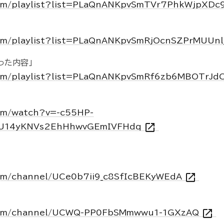
com/playlist?list=PLaQnANKpvSmTVr7PhkWjpX
om/playlist?list=PLaQnANKpvSmRjOcnSZPrMUUn
った内容」
com/playlist?list=PLaQnANKpvSmRf6zb6MBOTrJd
om/watch?v=-c55HP-
open_in_new
7U14yKNVs2EhHhwvGEmIVFHdq
open_in_new
com/channel/UCe0b7ii9_c8SfIcBEKyWEdA
open_in_new
.com/channel/UCWQ-PP0FbSMmwwu1-1GXzAQ