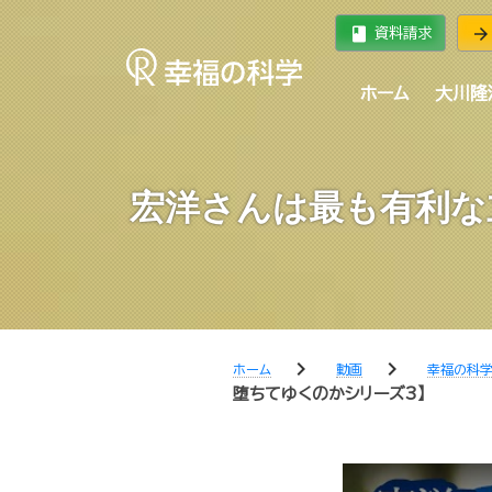
book
arrow_forward
資料請求
ホーム
大川隆
宏洋さんは最も有利な
chevron_right
chevron_right
ホーム
動画
幸福の科学
堕ちてゆくのかシリーズ3】