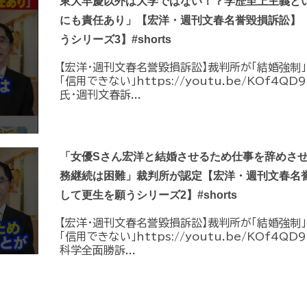
東大早慶以外は大学ではない！？学歴至上主義と
にも責任あり」【宏洋・週刊文春名誉毀損訴訟】
うシリーズ3】#shorts
【宏洋・週刊文春名誉毀損訴訟】裁判所が「結婚強制
「信用できない」https://youtu.be/KOf4QD9t
氏・週刊文春訴...
「女優Sさん宏洋と結婚させるため仕事を辞めさ
務継続は困難」裁判所が認定【宏洋・週刊文春名
して更生を願うシリーズ2】#shorts
【宏洋・週刊文春名誉毀損訴訟】裁判所が「結婚強制
「信用できない」https://youtu.be/KOf4QD9t
科学全面勝訴...