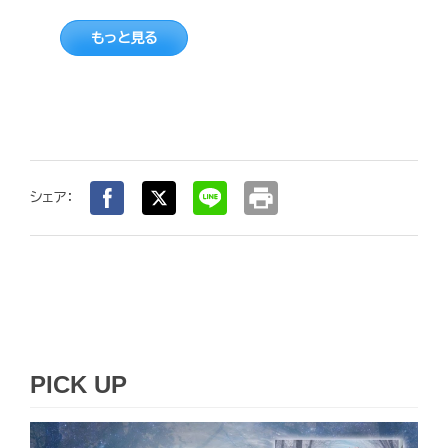
もっと見る
print
シェア：
PICK UP