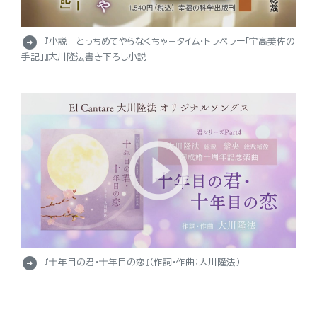
arrow_circle_right
『小説 とっちめてやらなくちゃ－タイム・トラベラー「宇高美佐の
手記」』大川隆法書き下ろし小説
arrow_circle_right
『十年目の君・十年目の恋』（作詞・作曲：大川隆法）