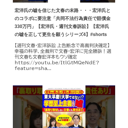
宏洋氏の嘘を信じた文春の末路・・・宏洋氏と
のコラボに要注意「共同不法行為責任で賠償金
330万円」【宏洋氏・週刊文春訴訟】【宏洋氏
の嘘を正して更生を願うシリーズ4】#shorts
【週刊文春・宏洋訴訟 上告断念で高裁判決確定】
幸福の科学、全裁判で文春・宏洋に完全勝訴！週
刊文春も文春宏洋本もウソ確定
https://youtu.be/ItlGtMQeNdE?
feature=sha...