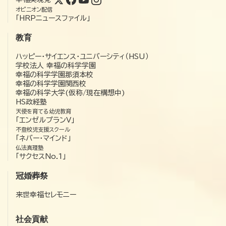
オピニオン配信
「HRPニュースファイル」
教育
ハッピー・サイエンス・ユニバーシティ（HSU）
学校法人 幸福の科学学園
幸福の科学学園那須本校
幸福の科学学園関西校
幸福の科学大学(仮称/現在構想中)
HS政経塾
天使を育てる幼児教育
「エンゼルプランV」
不登校児支援スクール
「ネバー・マインド」
仏法真理塾
「サクセスNo.1」
冠婚葬祭
来世幸福セレモニー
社会貢献