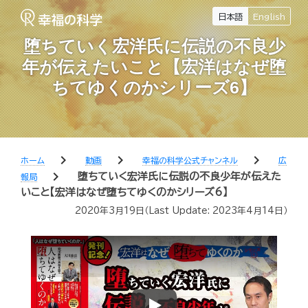
日本語
English
堕ちていく宏洋氏に伝説の不良少
年が伝えたいこと【宏洋はなぜ堕
ちてゆくのかシリーズ6】
chevron_right
chevron_right
chevron_right
ホーム
動画
幸福の科学公式チャンネル
広
chevron_right
堕ちていく宏洋氏に伝説の不良少年が伝えた
報局
いこと【宏洋はなぜ堕ちてゆくのかシリーズ6】
2020年3月19日
（Last Update:
2023年4月14日
）