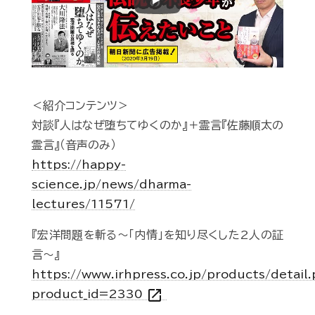
Play
＜紹介コンテンツ＞
対談『人はなぜ堕ちてゆくのか』＋霊言『佐藤順太の
霊言』（音声のみ）
https://happy-
science.jp/news/dharma-
lectures/11571/
『宏洋問題を斬る～「内情」を知り尽くした2人の証
言～』
https://www.irhpress.co.jp/products/detail
open_in_new
product_id=2330