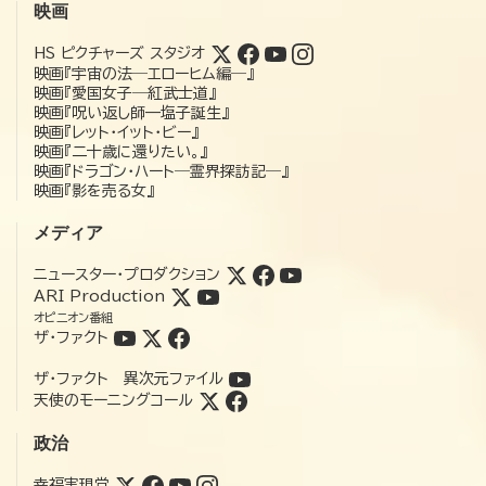
映画
HS ピクチャーズ スタジオ
映画『宇宙の法―エローヒム編―』
映画『愛国女子―紅武士道』
映画『呪い返し師—塩子誕生』
映画『レット・イット・ビー』
映画『二十歳に還りたい。』
映画『ドラゴン・ハート―霊界探訪記―』
映画『影を売る女』
メディア
ニュースター・プロダクション
ARI Production
オピニオン番組
ザ・ファクト
ザ・ファクト 異次元ファイル
天使のモーニングコール
政治
幸福実現党