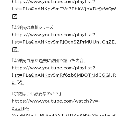
https://www.youtube.com/playlist?
list=PLaQnANKpvSmTVr7PhkWjpXDc9rWQ
open_in_new
「宏洋氏の真相シリーズ」
https://www.youtube.com/playlist?
list=PLaQnANKpvSmRjOcnSZPrMUUnl_CgZE
open_in_new
「宏洋氏自身が過去に教団で語った内容」
https://www.youtube.com/playlist?
list=PLaQnANKpvSmRf6zb6MBOTrJdCGGlJR
open_in_new
d
「宗教はナゼ必要なのか？」
https://www.youtube.com/watch?v=-
c55HP-
7uhM&list=PLSVil2YT7U14yKNVs2EhHhwv