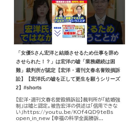
「女優Sさん宏洋と結婚させるため仕事を辞め
させられた！？」は宏洋の嘘「業務継続は困
難」裁判所が認定【宏洋・週刊文春名誉毀損訴
訟】【宏洋氏の嘘を正して更生を願うシリーズ
2】#shorts
【宏洋・週刊文春名誉毀損訴訟】裁判所が「結婚強
制」は嘘と認定。被告宏洋の供述は「信用できな
い」https://youtu.be/KOf4QD9teBs
open_in_new 【幸福の科学全面勝訴...