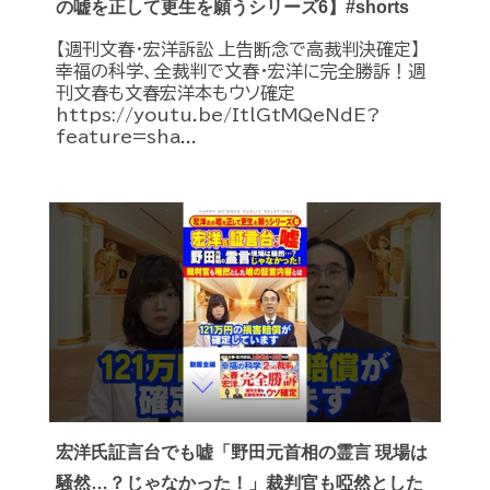
の嘘を正して更生を願うシリーズ6】#shorts
【週刊文春・宏洋訴訟 上告断念で高裁判決確定】
幸福の科学、全裁判で文春・宏洋に完全勝訴！週
刊文春も文春宏洋本もウソ確定
https://youtu.be/ItlGtMQeNdE?
feature=sha...
宏洋氏証言台でも嘘「野田元首相の霊言 現場は
騒然…？じゃなかった！」裁判官も啞然とした