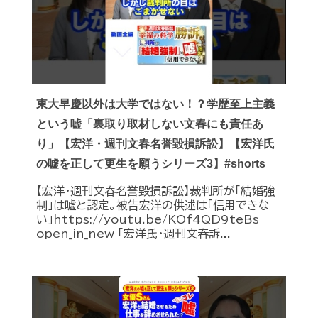
東大早慶以外は大学ではない！？学歴至上主義
という嘘「裏取り取材しない文春にも責任あ
り」【宏洋・週刊文春名誉毀損訴訟】【宏洋氏
の嘘を正して更生を願うシリーズ3】#shorts
【宏洋・週刊文春名誉毀損訴訟】裁判所が「結婚強
制」は嘘と認定。被告宏洋の供述は「信用できな
い」https://youtu.be/KOf4QD9teBs
open_in_new 「宏洋氏・週刊文春訴...