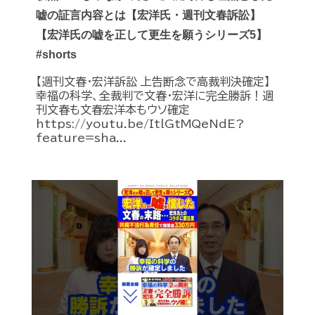
嘘の証言内容とは【宏洋氏・週刊文春訴訟】
【宏洋氏の嘘を正して更生を願うシリーズ5】
#shorts
【週刊文春・宏洋訴訟 上告断念で高裁判決確定】
幸福の科学、全裁判で文春・宏洋に完全勝訴！週
刊文春も文春宏洋本もウソ確定
https://youtu.be/ItlGtMQeNdE?
feature=sha...