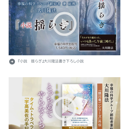
arrow_circle_right
『小説 揺らぎ』大川隆法書き下ろし小説