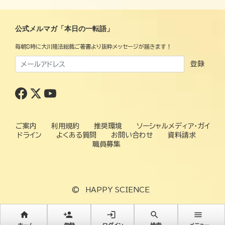
公式メルマガ「本日の一転語」
毎朝8時に大川隆法総裁ご著書より抜粋メッセージが届きます！
登録
ご案内
利用規約
推奨環境
ソーシャルメディア・ガイ
ドライン
よくある質問
お問い合わせ
資料請求
職員募集
©
HAPPY SCIENCE
home
person_add
login
search
menu