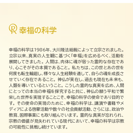
幸福の科学は1986年、大川隆法総裁によって立宗されました。
立宗以来、真実の人生観に基づく「幸福」を広めるべく、活動を
展開してきました。 人間は、肉体に魂が宿った霊的な存在であ
り、心こそがその本質であること。 私たちは、この世とあの世を
何度も転生輪廻し、様々な人生経験を通して、自らの魂を成長さ
せていく存在であること。 神仏が実在し、過去も現在も未来も、
人類を導いているということ。 こうした霊的な真実を広め、人間
にとっての本当の幸福を探究すると共に、神仏の願う平和で繁
栄した世界を実現することこそ、幸福の科学の使命であり目的で
す。 その使命の実現のために、幸福の科学は、講演や書籍やメ
ディアによる啓蒙活動や数々の社会貢献活動、さらには、政治や
教育、国際事業にも取り組んでいます。 霊的な真実が忘れられ、
宗教の価値が見失われている現代において、幸福の科学は宗教
の可能性に挑戦し続けています。