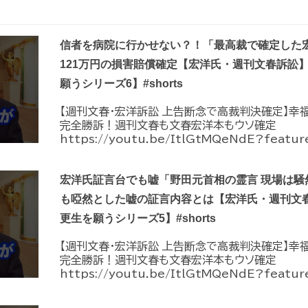
信者を病院に行かせない？！「最高裁で確定した
121万円の損害賠償確定【宏洋氏・週刊文春訴訟
願うシリーズ6】#shorts
【週刊文春・宏洋訴訟 上告断念で高裁判決確定】幸
完全勝訴！週刊文春も文春宏洋本もウソ確定
https://youtu.be/ItlGtMQeNdE?feature
宏洋氏証言台でも嘘「野田元首相の霊言 現場は騒
も啞然とした嘘の証言内容とは【宏洋氏・週刊文
更生を願うシリーズ5】#shorts
【週刊文春・宏洋訴訟 上告断念で高裁判決確定】幸
完全勝訴！週刊文春も文春宏洋本もウソ確定
https://youtu.be/ItlGtMQeNdE?feature