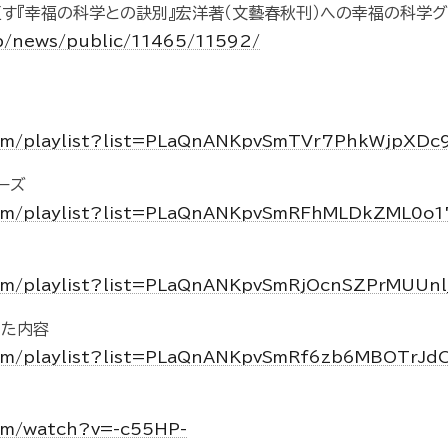
す『幸福の科学との訣別』宏洋著（文藝春秋刊）への幸福の科学
jp/news/public/11465/11592/
com/playlist?list=PLaQnANKpvSmTVr7PhkWjpX
ーズ
com/playlist?list=PLaQnANKpvSmRFhMLDkZML0o
om/playlist?list=PLaQnANKpvSmRjOcnSZPrMUUn
った内容
com/playlist?list=PLaQnANKpvSmRf6zb6MBOTrJd
om/watch?v=-c55HP-