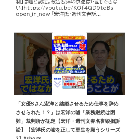
制」は嘘と認定。被告宏洋の供述は「信用できな
い」https://youtu.be/KOf4QD9teBs
open_in_new 「宏洋氏・週刊文春訴...
「女優Sさん宏洋と結婚させるため仕事を辞め
させられた！？」は宏洋の嘘「業務継続は困
難」裁判所が認定【宏洋・週刊文春名誉毀損訴
訟】【宏洋氏の嘘を正して更生を願うシリーズ
2】#shorts