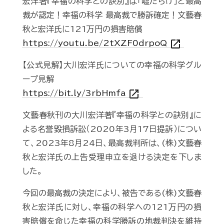
宏洋著『幸福の科学との訣別』は「嘘だらけ」と最高
裁が認定！幸福の科学 最高裁で勝訴確定！文藝春
秋と宏洋氏に121万円の損害賠償
open_in_new
https://youtu.be/2tXZF0drpoQ
【公式見解】大川宏洋氏についての幸福の科学グル
ープ見解
open_in_new
https://bit.ly/3rbHmfa
文藝春秋刊の大川宏洋著『幸福の科学との訣別』に
よる名誉毀損訴訟（2020年3月17日提訴）につい
て、2023年8月24日、最高裁判所は、(株)文藝春
秋と宏洋氏の上告受理申立を退ける決定を下しま
した。
今回の最高裁の決定により、被告である(株)文藝春
秋と宏洋氏に対し、幸福の科学への121万円の損
害賠償を命じた幸福の科学勝訴の地裁判決を維持