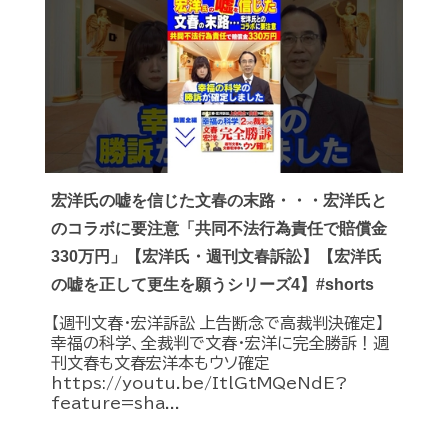
宏洋氏の嘘を信じた文春の末路・・・宏洋氏と
のコラボに要注意「共同不法行為責任で賠償金
330万円」【宏洋氏・週刊文春訴訟】【宏洋氏
の嘘を正して更生を願うシリーズ4】#shorts
【週刊文春・宏洋訴訟 上告断念で高裁判決確定】
幸福の科学、全裁判で文春・宏洋に完全勝訴！週
刊文春も文春宏洋本もウソ確定
https://youtu.be/ItlGtMQeNdE?
feature=sha...