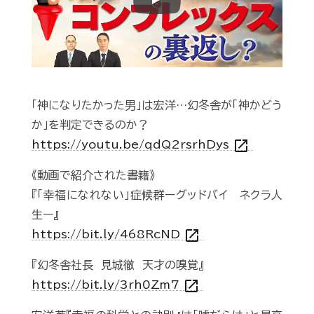
Play
「神になりたかった男」は宏洋…幻冬舎が「神かどう
か」を判定できるのか？
open_in_new
https://youtu.be/qdQ2rsrhDys
《動画で紹介された書籍》
『「幸福になれない」症候群ーグッドバイ ネクラ人
生ー』
open_in_new
https://bit.ly/468RcND
『幻冬舎社長 見城徹 天才の嗅覚』
open_in_new
https://bit.ly/3rh0Zm7