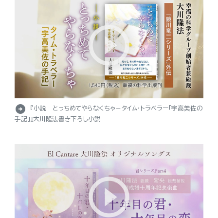
arrow_circle_right
『小説 とっちめてやらなくちゃ－タイム・トラベラー「宇高美佐の
手記」』大川隆法書き下ろし小説