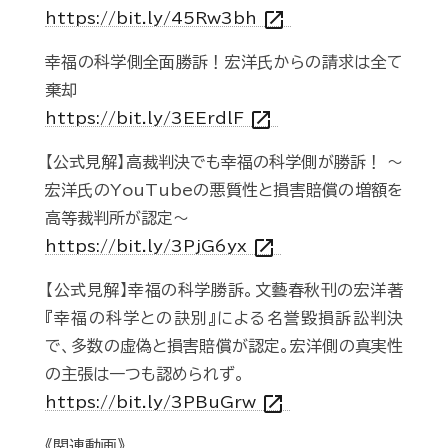
open_in_new
https://bit.ly/45Rw3bh
幸福の科学側全面勝訴！宏洋氏からの請求は全て
棄却
open_in_new
https://bit.ly/3EErdlF
【公式見解】高裁判決でも幸福の科学側が勝訴！ ～
宏洋氏のYouTubeの悪質性と損害賠償の増額を
高等裁判所が認定～
open_in_new
https://bit.ly/3PjG6yx
【公式見解】幸福の科学勝訴。文藝春秋刊の宏洋著
『幸福の科学との訣別』による名誉毀損訴訟判決
で、多数の虚偽と損害賠償が認定。宏洋側の真実性
の主張は一つも認められず。
open_in_new
https://bit.ly/3PBuGrw
《関連動画》