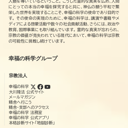
人類を導いているということ。 こうした霊的な真実を広め、人間
にとっての本当の幸福を探究すると共に、神仏の願う平和で繁
栄した世界を実現することこそ、幸福の科学の使命であり目的で
す。 その使命の実現のために、幸福の科学は、講演や書籍やメ
ディアによる啓蒙活動や数々の社会貢献活動、さらには、政治や
教育、国際事業にも取り組んでいます。 霊的な真実が忘れられ、
宗教の価値が見失われている現代において、幸福の科学は宗教
の可能性に挑戦し続けています。
幸福の科学グループ
宗教法人
幸福の科学
大川隆法 公式サイト
メールマガジン
精舎へ行こう
精舎・支部へのアクセス
幸福の科学 法務室
幸福の科学 公式アプリ
本格診断サイト「地獄診断」