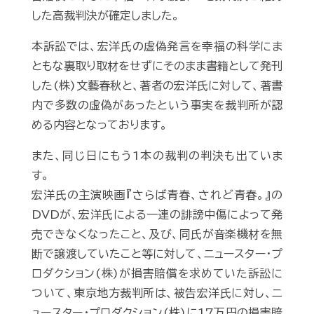
した高裁判決が確定しました。
本訴訟では、宏洋氏の虚偽発言を幸福の科学にま
ともな裏取り取材をせずにそのまま書籍として発刊
した(株)文藝春秋と、著者の宏洋氏に対して、著書
内で多数の虚偽があったという事実を裁判所が認
める内容となっております。
また、同じ日にもう1本の裁判の判決も出ていま
す。
宏洋氏の主演映画『さらば青春、されど青春。』の
DVDが、宏洋氏による一連の誹謗中傷によって発
売できなくなったこと、及び、同氏が音楽機材を無
断で譲渡していたこと等に対して、ニュースター・プ
ロダクション(株)が損害賠償を求めていた訴訟に
ついて、東京地方裁判所は、被告宏洋氏に対し、ニ
ュースター・プロダクション(株)に17万円の損害賠