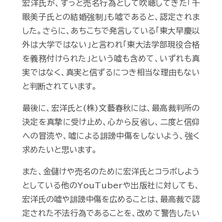
宏洋氏が、ずっと売名行為として吹聴してきた「千
眼美子氏との結婚強制」も嘘であると、認定されま
した。さらに、あちこちで発言している「東大早慶以
外は大学ではない」と言われ「東大法学部現役合格
を義務付けられた」という嘘も含めて、いずれも真
実ではなく、真実と信ずるにつき相当な理由もない
と判断されています。
最後に、宏洋氏と(株)文藝春秋には、最高裁判所の
決定を真摯に受け止め、心から反省し、二度と信仰
への冒涜や、嘘による誹謗中傷をしないよう、強く
求めたいと思います。
また、金儲けや売名のために宏洋氏とコラボしよう
としている他のYouTuberや出版社に対しても、
宏洋氏の嘘や誹謗中傷を広めることは、最高裁で認
定された不法行為であることを、改めて警告したい