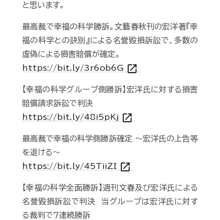
と思います。
最高裁で幸福の科学勝訴。文藝春秋刊の宏洋著『幸
福の科学との訣別』による名誉毀損訴訟で、多数の
虚偽による損害賠償が確定。
open_in_new
https://bit.ly/3r6ob6G
【幸福の科学グループ側勝訴】宏洋氏に対する損害
賠償請求訴訟で判決
open_in_new
https://bit.ly/48i5pKj
最高裁で幸福の科学側勝訴確定 ～宏洋氏の上告等
を退ける～
open_in_new
https://bit.ly/45TiiZI
【幸福の科学全面勝訴】週刊文春及び宏洋氏による
名誉毀損訴訟で判決 当グループは宏洋氏に対す
る裁判で７連続勝訴