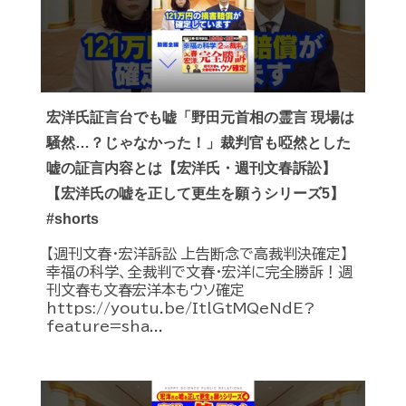
宏洋氏証言台でも嘘「野田元首相の霊言 現場は
騒然…？じゃなかった！」裁判官も啞然とした
嘘の証言内容とは【宏洋氏・週刊文春訴訟】
【宏洋氏の嘘を正して更生を願うシリーズ5】
#shorts
【週刊文春・宏洋訴訟 上告断念で高裁判決確定】
幸福の科学、全裁判で文春・宏洋に完全勝訴！週
刊文春も文春宏洋本もウソ確定
https://youtu.be/ItlGtMQeNdE?
feature=sha...