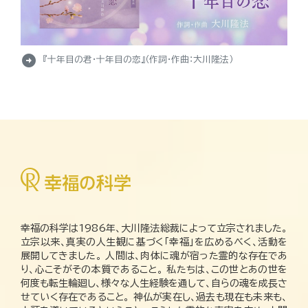
arrow_circle_right
『十年目の君・十年目の恋』（作詞・作曲：大川隆法）
幸福の科学は1986年、大川隆法総裁によって立宗されました。
立宗以来、真実の人生観に基づく「幸福」を広めるべく、活動を
展開してきました。 人間は、肉体に魂が宿った霊的な存在であ
り、心こそがその本質であること。 私たちは、この世とあの世を
何度も転生輪廻し、様々な人生経験を通して、自らの魂を成長さ
せていく存在であること。 神仏が実在し、過去も現在も未来も、