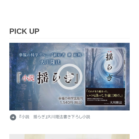
PICK UP
arrow_circle_right
『小説 揺らぎ』大川隆法書き下ろし小説