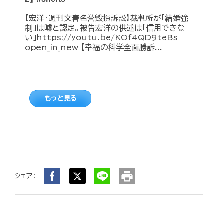
【宏洋・週刊文春名誉毀損訴訟】裁判所が「結婚強
制」は嘘と認定。被告宏洋の供述は「信用できな
い」https://youtu.be/KOf4QD9teBs
open_in_new 【幸福の科学全面勝訴...
もっと見る
print
シェア：