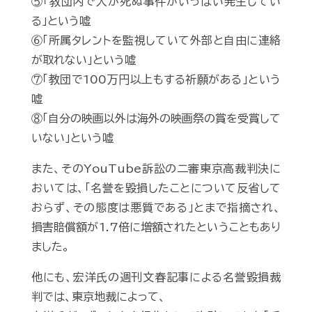
⑤「教団内で人が死ぬ事件がいっぱい発生してい
る」という嘘
⑥「所属タレントを監視していて外部と自由に連絡
が取れない」という嘘
⑦「教団で100万円以上もする祈願がある」という
嘘
⑧「自分の映画以外は海外の映画祭の賞を受賞して
いない」という嘘
また、そのYouTube訴訟の二審東京高裁判決に
おいては、「名誉を毀損したことについて反省して
おらず、その態度は悪質である」とまで指摘され、
損害賠償額が1.7倍に増額されたということもあり
ました。
他にも、宏洋氏の週刊文春記事による名誉毀損裁
判では、東京地裁によって、