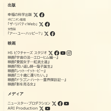
出版
幸福の科学出版
オピニオン配信
「ザ・リバティWeb」
女性誌
「アー・ユー・ハッピー?」
映画
HS ピクチャーズ スタジオ
映画『宇宙の法―エローヒム編―』
映画『愛国女子―紅武士道』
映画『呪い返し師—塩子誕生』
映画『レット・イット・ビー』
映画『二十歳に還りたい。』
映画『ドラゴン・ハート―霊界探訪記―』
映画『影を売る女』
メディア
ニュースター・プロダクション
ARI Production