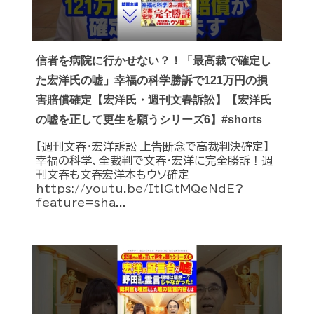
信者を病院に行かせない？！「最高裁で確定し
た宏洋氏の嘘」幸福の科学勝訴で121万円の損
害賠償確定【宏洋氏・週刊文春訴訟】【宏洋氏
の嘘を正して更生を願うシリーズ6】#shorts
【週刊文春・宏洋訴訟 上告断念で高裁判決確定】
幸福の科学、全裁判で文春・宏洋に完全勝訴！週
刊文春も文春宏洋本もウソ確定
https://youtu.be/ItlGtMQeNdE?
feature=sha...