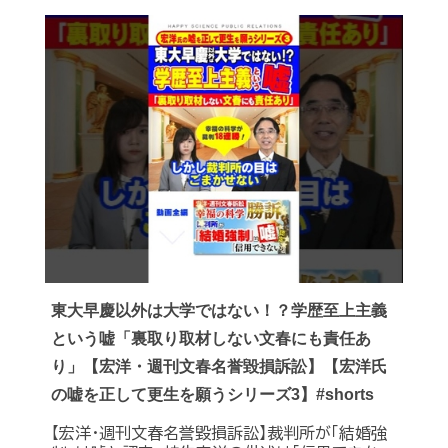
東大早慶以外は大学ではない！？学歴至上主義
という嘘「裏取り取材しない文春にも責任あ
り」【宏洋・週刊文春名誉毀損訴訟】【宏洋氏
の嘘を正して更生を願うシリーズ3】#shorts
【宏洋・週刊文春名誉毀損訴訟】裁判所が「結婚強