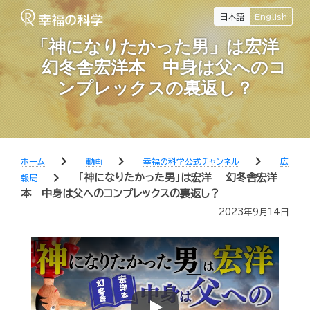
日本語
English
「神になりたかった男」は宏洋
幻冬舎宏洋本 中身は父へのコ
ンプレックスの裏返し？
chevron_right
chevron_right
chevron_right
ホーム
動画
幸福の科学公式チャンネル
広
chevron_right
「神になりたかった男」は宏洋 幻冬舎宏洋
報局
本 中身は父へのコンプレックスの裏返し？
2023年9月14日