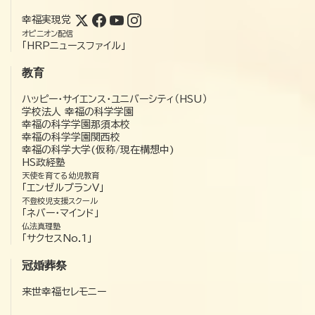
幸福実現党
オピニオン配信
「HRPニュースファイル」
教育
ハッピー・サイエンス・ユニバーシティ（HSU）
学校法人 幸福の科学学園
幸福の科学学園那須本校
幸福の科学学園関西校
幸福の科学大学(仮称/現在構想中)
HS政経塾
天使を育てる幼児教育
「エンゼルプランV」
不登校児支援スクール
「ネバー・マインド」
仏法真理塾
「サクセスNo.1」
冠婚葬祭
来世幸福セレモニー