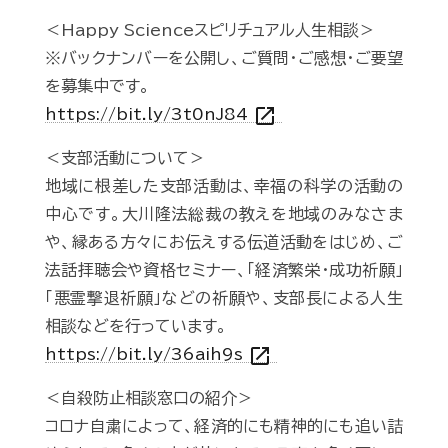
＜Happy Scienceスピリチュアル人生相談＞
※バックナンバーを公開し、ご質問・ご感想・ご要望
を募集中です。
open_in_new
https://bit.ly/3t0nJ84
＜支部活動について＞
地域に根差した支部活動は、幸福の科学の活動の
中心です。大川隆法総裁の教えを地域のみなさま
や、縁ある方々にお伝えする伝道活動をはじめ、ご
法話拝聴会や資格セミナー、「経済繁栄・成功祈願」
「悪霊撃退祈願」などの祈願や、支部長による人生
相談などを行っています。
open_in_new
https://bit.ly/36aih9s
＜自殺防止相談窓口の紹介＞
コロナ自粛によって、経済的にも精神的にも追い詰