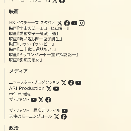
映画
HS ピクチャーズ スタジオ
映画『宇宙の法―エローヒム編―』
映画『愛国女子―紅武士道』
映画『呪い返し師—塩子誕生』
映画『レット・イット・ビー』
映画『二十歳に還りたい。』
映画『ドラゴン・ハート―霊界探訪記―』
映画『影を売る女』
メディア
ニュースター・プロダクション
ARI Production
オピニオン番組
ザ・ファクト
ザ・ファクト 異次元ファイル
天使のモーニングコール
政治