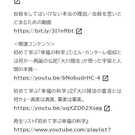
open_in_new
自殺をしてはいけない本当の理由／自殺を思いと
どまるための動画
open_in_new
https://bit.ly/3I1nRbt
＜関連コンテンツ＞
初めて学ぶ「幸福の科学」①エル・カンターレ信仰と
は何か―再誕の仏陀「大川隆法」が悟った宇宙と人
間の本質―
open_in_new
https://youtu.be/bNobudrHC-4
初めて学ぶ「幸福の科学」②『大川隆法の霊言とは
何か』―真実は真実、事実は事実。
open_in_new
https://youtu.be/uqXZD02Xsag
再生リスト『初めて学ぶ幸福の科学』
https://www.youtube.com/playlist?