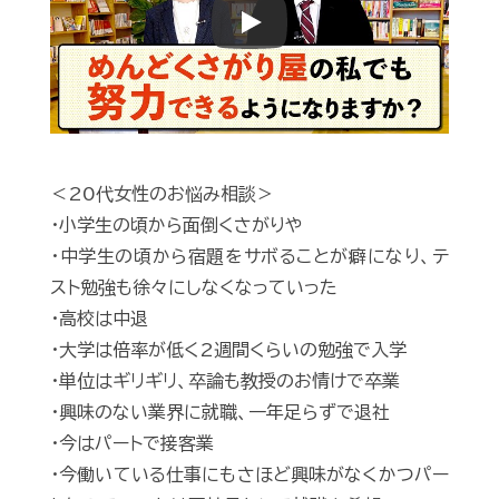
Play
＜20代女性のお悩み相談＞
・小学生の頃から面倒くさがりや
・中学生の頃から宿題をサボることが癖になり、テ
スト勉強も徐々にしなくなっていった
・高校は中退
・大学は倍率が低く2週間くらいの勉強で入学
・単位はギリギリ、卒論も教授のお情けで卒業
・興味のない業界に就職、一年足らずで退社
・今はパートで接客業
・今働いている仕事にもさほど興味がなくかつパー