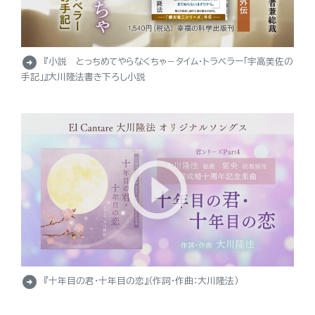
arrow_circle_right
『小説 とっちめてやらなくちゃ－タイム・トラベラー「宇高美佐の
手記」』大川隆法書き下ろし小説
arrow_circle_right
『十年目の君・十年目の恋』（作詞・作曲：大川隆法）