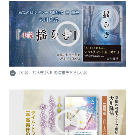
arrow_circle_right
『小説 揺らぎ』大川隆法書き下ろし小説