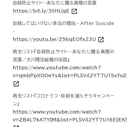
自殺防止サイト―あなたに贈る真理の言葉
open_in_new
https://bit.ly/3tHLlgE
自殺してはいけない本当の理由 - After Suicide
-
open_in_new
https://youtu.be/256qEOfx23U
再生リスト『自殺防止サイト―あなたに贈る真理の
言葉／大川隆法総裁の法話』
https://www.youtube.com/watch?
v=qmbPpXOOeYs&list=PLSVil2YT7U15xfo
open_in_new
再生リスト『コロナうつ・自殺を減らそうキャンペー
ン』
https://www.youtube.com/watch?
v=ZB4L7kA7YIM&list=PLSVil2YT7U16EIEK