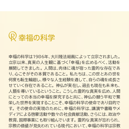
幸福の科学は1986年、大川隆法総裁によって立宗されました。
立宗以来、真実の人生観に基づく「幸福」を広めるべく、活動を
展開してきました。 人間は、肉体に魂が宿った霊的な存在であ
り、心こそがその本質であること。 私たちは、この世とあの世を
何度も転生輪廻し、様々な人生経験を通して、自らの魂を成長さ
せていく存在であること。 神仏が実在し、過去も現在も未来も、
人類を導いているということ。 こうした霊的な真実を広め、人間
にとっての本当の幸福を探究すると共に、神仏の願う平和で繁
栄した世界を実現することこそ、幸福の科学の使命であり目的で
す。 その使命の実現のために、幸福の科学は、講演や書籍やメ
ディアによる啓蒙活動や数々の社会貢献活動、さらには、政治や
教育、国際事業にも取り組んでいます。 霊的な真実が忘れられ、
宗教の価値が見失われている現代において、幸福の科学は宗教