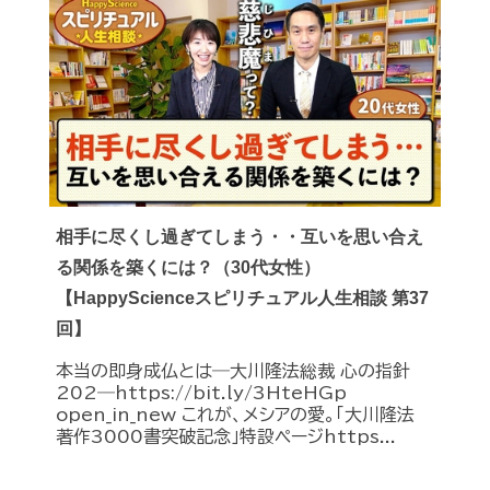
相手に尽くし過ぎてしまう・・互いを思い合え
る関係を築くには？（30代女性）
【HappyScienceスピリチュアル人生相談 第37
回】
本当の即身成仏とは―大川隆法総裁 心の指針
202―https://bit.ly/3HteHGp
open_in_new これが、メシアの愛。「大川隆法
著作3000書突破記念」特設ページhttps...