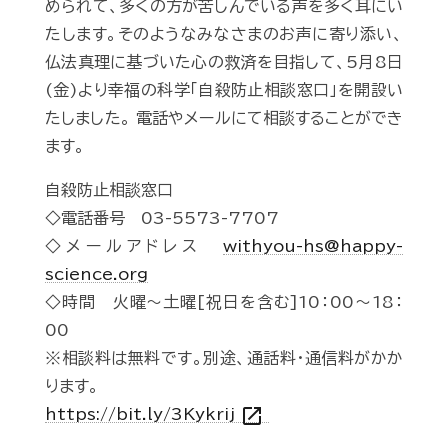
められて、多くの方が苦しんでいる声を多く耳にい
たします。そのようなみなさまのお声に寄り添い、
仏法真理に基づいた心の救済を目指して、5月8日
(金)より幸福の科学「自殺防止相談窓口」を開設い
たしました。 電話やメールにて相談することができ
ます。
自殺防止相談窓口
◇電話番号 03-5573-7707
◇メールアドレス
withyou-hs@happy-
science.org
◇時間 火曜～土曜[祝日を含む]10：00～18：
00
※相談料は無料です。別途、通話料・通信料がかか
ります。
open_in_new
https://bit.ly/3Kykrij