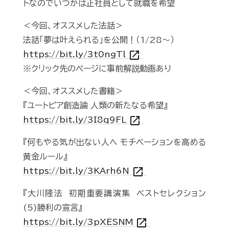
トなのでいつかは正社員として就職を希望
＜今回、オススメした法話＞
法話「夢は叶えられる」を公開！（1/28～）
open_in_new
https://bit.ly/3t0ngTl
※クリック先のページに事前解説動画あり
＜今回、オススメした書籍＞
『ユートピア創造論 人類の新たなる希望』
open_in_new
https://bit.ly/3I8q9FL
『何もやる気が出ない人へ モチベーションを高める
黄金ルール』
open_in_new
https://bit.ly/3KArh6N
『大川隆法 初期重要講演集 ベストセレクション
(5)勝利の宣言』
open_in_new
https://bit.ly/3pXESNM