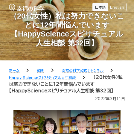
日本語
English
（20代女性）私は努力できないこ
とに12年間悩んでいます
【HappyScienceスピリチュアル
人生相談 第32回】
chevron_right
chevron_right
chevron_right
ホーム
動画
幸福の科学公式チャンネル
chevron_right
（20代女性）私
Happy Scienceスピリチュアル人生相談
は努力できないことに12年間悩んでいます
【HappyScienceスピリチュアル人生相談 第32回】
2022年3月11日