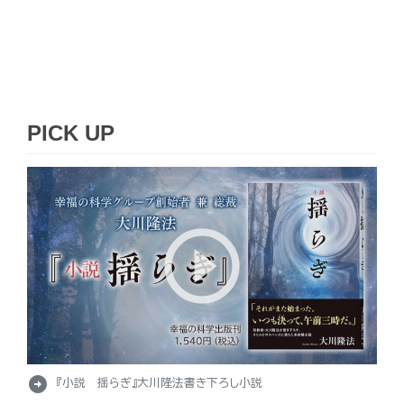
PICK UP
arrow_circle_right
『小説 揺らぎ』大川隆法書き下ろし小説