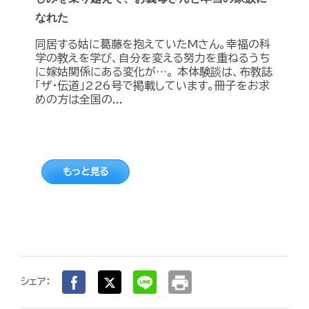
なれた
同居する姑に葛藤を抱えていたMさん。幸福の科
学の教えを学び、自分を変える努力を重ねるうち
に嫁姑関係にある変化が…。 本体験談は、布教誌
「ザ・伝道」226号で掲載しています。冊子をお求
めの方は全国の...
もっと見る
print
シェア：