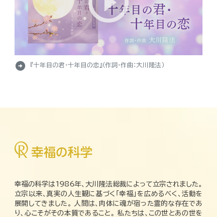
arrow_circle_right
『十年目の君・十年目の恋』（作詞・作曲：大川隆法）
幸福の科学は1986年、大川隆法総裁によって立宗されました。
立宗以来、真実の人生観に基づく「幸福」を広めるべく、活動を
展開してきました。 人間は、肉体に魂が宿った霊的な存在であ
り、心こそがその本質であること。 私たちは、この世とあの世を