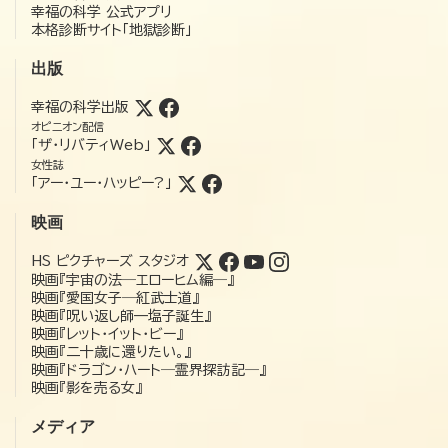
幸福の科学 公式アプリ
本格診断サイト「地獄診断」
出版
幸福の科学出版
オピニオン配信
「ザ・リバティWeb」
女性誌
「アー・ユー・ハッピー?」
映画
HS ピクチャーズ スタジオ
映画『宇宙の法―エローヒム編―』
映画『愛国女子―紅武士道』
映画『呪い返し師—塩子誕生』
映画『レット・イット・ビー』
映画『二十歳に還りたい。』
映画『ドラゴン・ハート―霊界探訪記―』
映画『影を売る女』
メディア