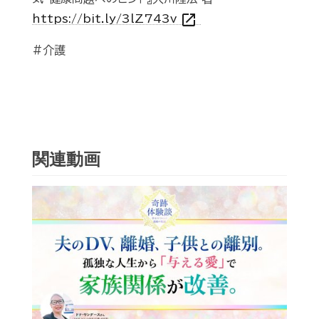
open_in_new
https://bit.ly/3lZ743v
#介護
関連動画