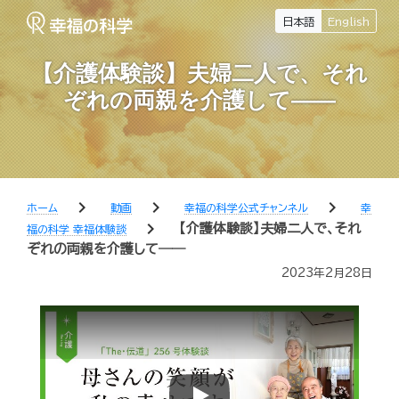
日本語
English
【介護体験談】夫婦二人で、それ
ぞれの両親を介護して――
chevron_right
chevron_right
chevron_right
ホーム
動画
幸福の科学公式チャンネル
幸
chevron_right
【介護体験談】夫婦二人で、それ
福の科学 幸福体験談
ぞれの両親を介護して――
2023年2月28日