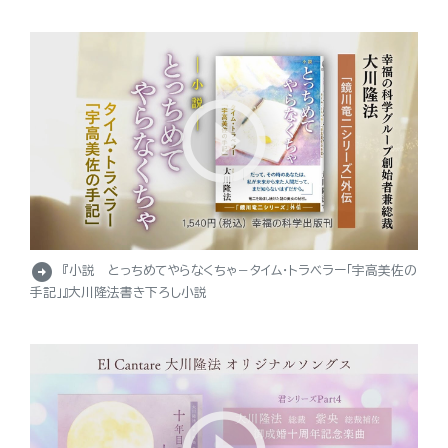
arrow_circle_right
『小説 とっちめてやらなくちゃ－タイム・トラベラー「宇高美佐の
手記」』大川隆法書き下ろし小説