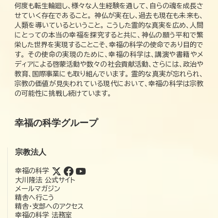
何度も転生輪廻し、様々な人生経験を通して、自らの魂を成長さ
せていく存在であること。 神仏が実在し、過去も現在も未来も、
人類を導いているということ。 こうした霊的な真実を広め、人間
にとっての本当の幸福を探究すると共に、神仏の願う平和で繁
栄した世界を実現することこそ、幸福の科学の使命であり目的で
す。 その使命の実現のために、幸福の科学は、講演や書籍やメ
ディアによる啓蒙活動や数々の社会貢献活動、さらには、政治や
教育、国際事業にも取り組んでいます。 霊的な真実が忘れられ、
宗教の価値が見失われている現代において、幸福の科学は宗教
の可能性に挑戦し続けています。
幸福の科学グループ
宗教法人
幸福の科学
大川隆法 公式サイト
メールマガジン
精舎へ行こう
精舎・支部へのアクセス
幸福の科学 法務室