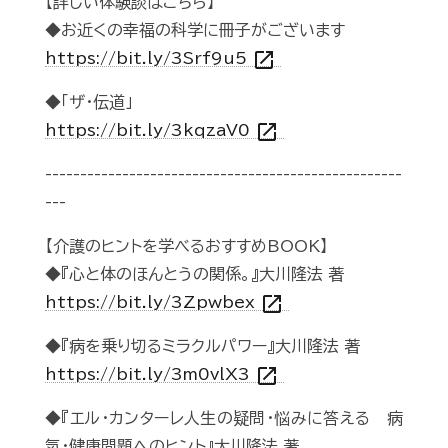
【詳しい体験談はこちら】
◆お近くの幸福の科学に冊子がございます
open_in_new
https://bit.ly/3Srf9u5
◆「ザ・伝道」
open_in_new
https://bit.ly/3kqzaV0
---------------------------------------------------
---
【介護のヒントを学べるおすすめBOOK】
◆『心と体のほんとうの関係。』大川隆法 著
open_in_new
https://bit.ly/3Zpwbex
◆『病を乗り切るミラクルパワー』大川隆法 著
open_in_new
https://bit.ly/3m0vlX3
◆『エル・カンターレ人生の疑問・悩みに答える 病
気・健康問題へのヒント』大川隆法 著