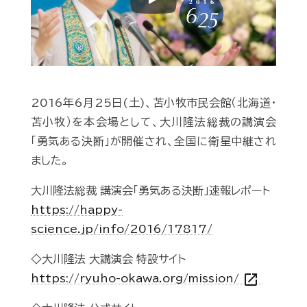
Play
2016年6月25日(土)、苫小牧市民会館（北海道・
苫小牧）を本会場として、大川隆法総裁の講演会
「勇気ある決断」が開催され、全国に衛星中継され
ました。
大川隆法総裁 講演会「勇気ある決断」速報レポート
https://happy-
science.jp/info/2016/17817/
◇大川隆法 大講演会 特設サイト
open_in_new
https://ryuho-okawa.org/mission/