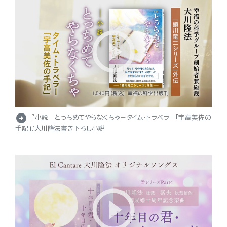
arrow_circle_right
『小説 とっちめてやらなくちゃ－タイム・トラベラー「宇高美佐の
手記」』大川隆法書き下ろし小説