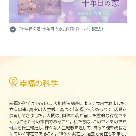
arrow_circle_right
『十年目の君・十年目の恋』（作詞・作曲：大川隆法）
幸福の科学は1986年、大川隆法総裁によって立宗されました。
立宗以来、真実の人生観に基づく「幸福」を広めるべく、活動を
展開してきました。 人間は、肉体に魂が宿った霊的な存在であ
り、心こそがその本質であること。 私たちは、この世とあの世を
何度も転生輪廻し、様々な人生経験を通して、自らの魂を成長さ
せていく存在であること。 神仏が実在し、過去も現在も未来も、