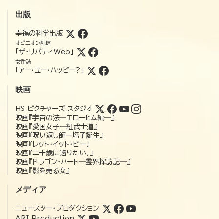
出版
幸福の科学出版
オピニオン配信
「ザ・リバティWeb」
女性誌
「アー・ユー・ハッピー?」
映画
HS ピクチャーズ スタジオ
映画『宇宙の法―エローヒム編―』
映画『愛国女子―紅武士道』
映画『呪い返し師—塩子誕生』
映画『レット・イット・ビー』
映画『二十歳に還りたい。』
映画『ドラゴン・ハート―霊界探訪記―』
映画『影を売る女』
メディア
ニュースター・プロダクション
ARI Production