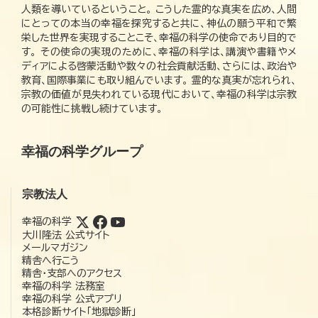
人類を導いているということ。 こうした霊的な真実を広め、人間
にとっての本当の幸福を探究すると共に、神仏の願う平和で繁
栄した世界を実現することこそ、幸福の科学の使命であり目的で
す。 その使命の実現のために、幸福の科学は、講演や書籍やメ
ディアによる啓蒙活動や数々の社会貢献活動、さらには、政治や
教育、国際事業にも取り組んでいます。 霊的な真実が忘れられ、
宗教の価値が見失われている現代において、幸福の科学は宗教
の可能性に挑戦し続けています。
幸福の科学グループ
宗教法人
幸福の科学
大川隆法 公式サイト
メールマガジン
精舎へ行こう
精舎・支部へのアクセス
幸福の科学 法務室
幸福の科学 公式アプリ
本格診断サイト「地獄診断」