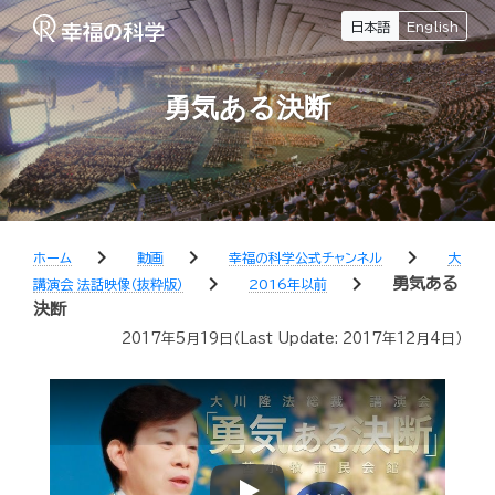
日本語
English
勇気ある決断
chevron_right
chevron_right
chevron_right
ホーム
動画
幸福の科学公式チャンネル
大
chevron_right
chevron_right
勇気ある
講演会 法話映像（抜粋版）
2016年以前
決断
2017年5月19日
（Last Update:
2017年12月4日
）