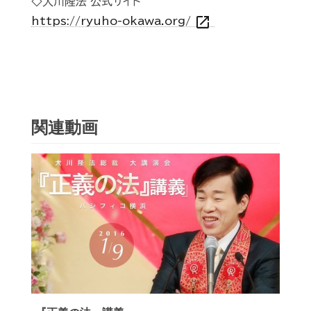
◇大川隆法 公式サイト
open_in_new
https://ryuho-okawa.org/
関連動画