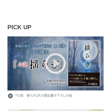
PICK UP
arrow_circle_right
『小説 揺らぎ』大川隆法書き下ろし小説