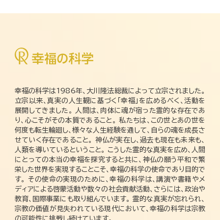
幸福の科学は1986年、大川隆法総裁によって立宗されました。
立宗以来、真実の人生観に基づく「幸福」を広めるべく、活動を
展開してきました。 人間は、肉体に魂が宿った霊的な存在であ
り、心こそがその本質であること。 私たちは、この世とあの世を
何度も転生輪廻し、様々な人生経験を通して、自らの魂を成長さ
せていく存在であること。 神仏が実在し、過去も現在も未来も、
人類を導いているということ。 こうした霊的な真実を広め、人間
にとっての本当の幸福を探究すると共に、神仏の願う平和で繁
栄した世界を実現することこそ、幸福の科学の使命であり目的で
す。 その使命の実現のために、幸福の科学は、講演や書籍やメ
ディアによる啓蒙活動や数々の社会貢献活動、さらには、政治や
教育、国際事業にも取り組んでいます。 霊的な真実が忘れられ、
宗教の価値が見失われている現代において、幸福の科学は宗教
の可能性に挑戦し続けています。