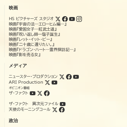
映画
HS ピクチャーズ スタジオ
映画『宇宙の法―エローヒム編―』
映画『愛国女子―紅武士道』
映画『呪い返し師—塩子誕生』
映画『レット・イット・ビー』
映画『二十歳に還りたい。』
映画『ドラゴン・ハート―霊界探訪記―』
映画『影を売る女』
メディア
ニュースター・プロダクション
ARI Production
オピニオン番組
ザ・ファクト
ザ・ファクト 異次元ファイル
天使のモーニングコール
政治