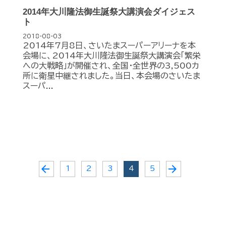
2014年大川隆法御生誕祭大講演会ダイジェス
ト
2018-08-03
2014年7月8日、さいたまスーパーアリーナを本
会場に、2014年大川隆法御生誕祭大講演会「繁栄
への大戦略」が開催され、全国・全世界の3,500カ
所に衛星中継されました。当日、本会場のさいたま
スーパ...
arrow_back
arrow_forward
1
2
3
4
5