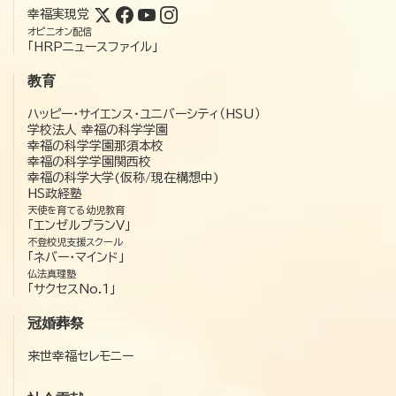
幸福実現党
オピニオン配信
「HRPニュースファイル」
教育
ハッピー・サイエンス・ユニバーシティ（HSU）
学校法人 幸福の科学学園
幸福の科学学園那須本校
幸福の科学学園関西校
幸福の科学大学(仮称/現在構想中)
HS政経塾
天使を育てる幼児教育
「エンゼルプランV」
不登校児支援スクール
「ネバー・マインド」
仏法真理塾
「サクセスNo.1」
冠婚葬祭
来世幸福セレモニー