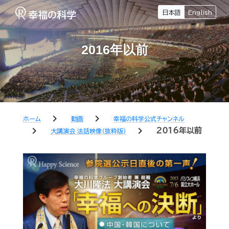
日本語
English
2016年以前
chevron_right
chevron_right
ホーム
動画
幸福の科学公式チャンネル
chevron_right
chevron_right
2016年以前
大講演会 法話映像（抜粋版）