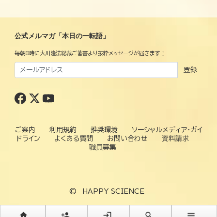
公式メルマガ「本日の一転語」
毎朝8時に大川隆法総裁ご著書より抜粋メッセージが届きます！
登録
ご案内
利用規約
推奨環境
ソーシャルメディア・ガイ
ドライン
よくある質問
お問い合わせ
資料請求
職員募集
©
HAPPY SCIENCE
home
person_add
login
search
menu