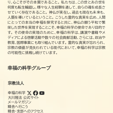
り、心こそがその本質であること。 私たちは、この世とあの世を
何度も転生輪廻し、様々な人生経験を通して、自らの魂を成長さ
せていく存在であること。 神仏が実在し、過去も現在も未来も、
人類を導いているということ。 こうした霊的な真実を広め、人間
にとっての本当の幸福を探究すると共に、神仏の願う平和で繁
栄した世界を実現することこそ、幸福の科学の使命であり目的で
す。 その使命の実現のために、幸福の科学は、講演や書籍やメ
ディアによる啓蒙活動や数々の社会貢献活動、さらには、政治や
教育、国際事業にも取り組んでいます。 霊的な真実が忘れられ、
宗教の価値が見失われている現代において、幸福の科学は宗教
の可能性に挑戦し続けています。
幸福の科学グループ
宗教法人
幸福の科学
大川隆法 公式サイト
メールマガジン
精舎へ行こう
精舎・支部へのアクセス