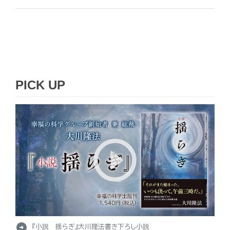
PICK UP
arrow_circle_right
『小説 揺らぎ』大川隆法書き下ろし小説