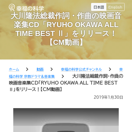
日本語
English
大川隆法総裁作詞・作曲の映画音
楽集CD「RYUHO OKAWA ALL
TIME BEST Ⅱ」をリリース！
【CM動画】
chevron_right
chevron_right
chevron_right
ホーム
動画
幸福の科学公式チャンネル
幸
chevron_right
大川隆法総裁作詞・作曲の
福の科学 宗教ドラマ＆音楽集
映画音楽集CD「RYUHO OKAWA ALL TIME BEST
Ⅱ」をリリース！【CM動画】
2019年1月30日