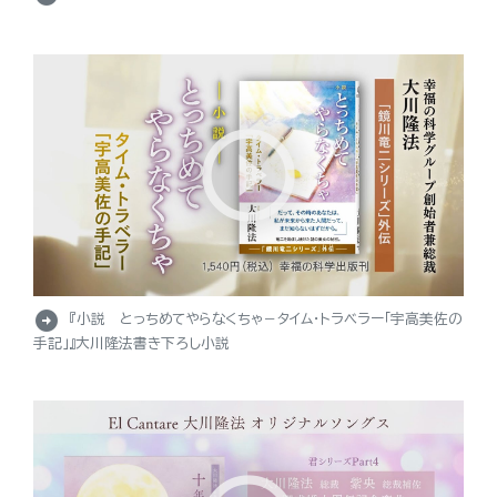
arrow_circle_right
『小説 とっちめてやらなくちゃ－タイム・トラベラー「宇高美佐の
手記」』大川隆法書き下ろし小説