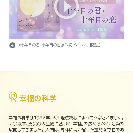
arrow_circle_right
『十年目の君・十年目の恋』（作詞・作曲：大川隆法）
幸福の科学は1986年、大川隆法総裁によって立宗されました。
立宗以来、真実の人生観に基づく「幸福」を広めるべく、活動を
展開してきました。 人間は、肉体に魂が宿った霊的な存在であ