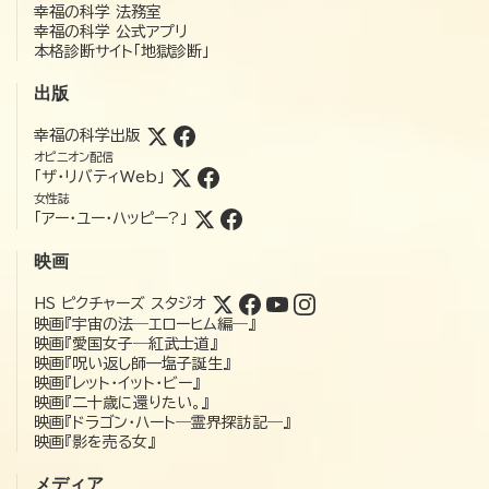
幸福の科学 法務室
幸福の科学 公式アプリ
本格診断サイト「地獄診断」
出版
幸福の科学出版
オピニオン配信
「ザ・リバティWeb」
女性誌
「アー・ユー・ハッピー?」
映画
HS ピクチャーズ スタジオ
映画『宇宙の法―エローヒム編―』
映画『愛国女子―紅武士道』
映画『呪い返し師—塩子誕生』
映画『レット・イット・ビー』
映画『二十歳に還りたい。』
映画『ドラゴン・ハート―霊界探訪記―』
映画『影を売る女』
メディア