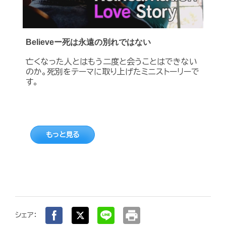
Believeー死は永遠の別れではない
亡くなった人とはもう二度と会うことはできない
のか。死別をテーマに取り上げたミニストーリーで
す。
もっと見る
print
シェア：