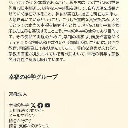
り、心こそがその本質であること。 私たちは、この世とあの世を
何度も転生輪廻し、様々な人生経験を通して、自らの魂を成長さ
せていく存在であること。 神仏が実在し、過去も現在も未来も、
人類を導いているということ。 こうした霊的な真実を広め、人間
にとっての本当の幸福を探究すると共に、神仏の願う平和で繁
栄した世界を実現することこそ、幸福の科学の使命であり目的で
す。 その使命の実現のために、幸福の科学は、講演や書籍やメ
ディアによる啓蒙活動や数々の社会貢献活動、さらには、政治や
教育、国際事業にも取り組んでいます。 霊的な真実が忘れられ、
宗教の価値が見失われている現代において、幸福の科学は宗教
の可能性に挑戦し続けています。
幸福の科学グループ
宗教法人
幸福の科学
大川隆法 公式サイト
メールマガジン
精舎へ行こう
精舎・支部へのアクセス