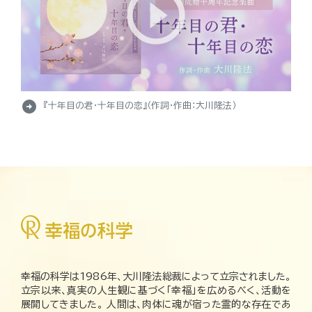
arrow_circle_right
『十年目の君・十年目の恋』（作詞・作曲：大川隆法）
幸福の科学は1986年、大川隆法総裁によって立宗されました。
立宗以来、真実の人生観に基づく「幸福」を広めるべく、活動を
展開してきました。 人間は、肉体に魂が宿った霊的な存在であ