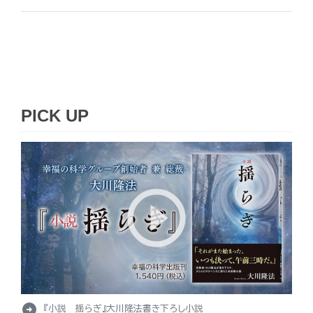
PICK UP
arrow_circle_right
『小説 揺らぎ』大川隆法書き下ろし小説