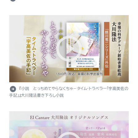
arrow_circle_right
『小説 とっちめてやらなくちゃ－タイム・トラベラー「宇高美佐の
手記」』大川隆法書き下ろし小説