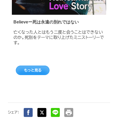
Believeー死は永遠の別れではない
亡くなった人とはもう二度と会うことはできない
のか。死別をテーマに取り上げたミニストーリーで
す。
もっと見る
print
シェア：