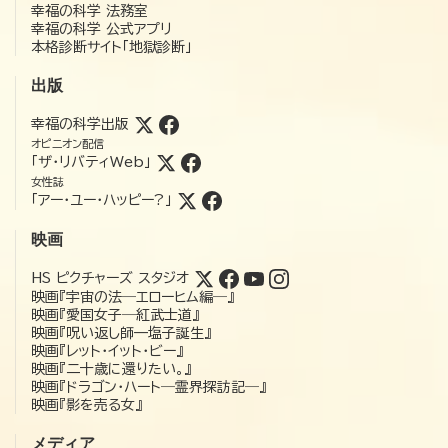
幸福の科学 法務室
幸福の科学 公式アプリ
本格診断サイト「地獄診断」
出版
幸福の科学出版
オピニオン配信
「ザ・リバティWeb」
女性誌
「アー・ユー・ハッピー?」
映画
HS ピクチャーズ スタジオ
映画『宇宙の法―エローヒム編―』
映画『愛国女子―紅武士道』
映画『呪い返し師—塩子誕生』
映画『レット・イット・ビー』
映画『二十歳に還りたい。』
映画『ドラゴン・ハート―霊界探訪記―』
映画『影を売る女』
メディア