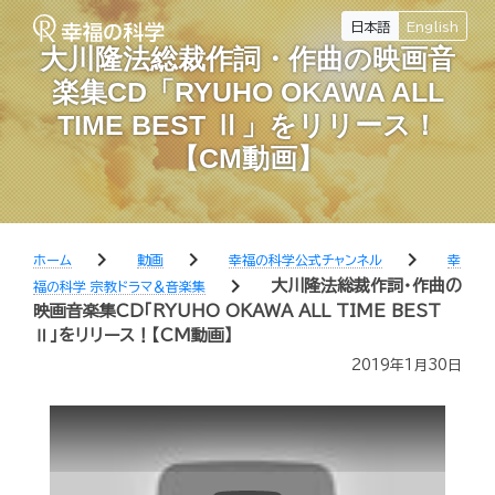
日本語
English
大川隆法総裁作詞・作曲の映画音
楽集CD「RYUHO OKAWA ALL
TIME BEST Ⅱ」をリリース！
【CM動画】
chevron_right
chevron_right
chevron_right
ホーム
動画
幸福の科学公式チャンネル
幸
chevron_right
大川隆法総裁作詞・作曲の
福の科学 宗教ドラマ＆音楽集
映画音楽集CD「RYUHO OKAWA ALL TIME BEST
Ⅱ」をリリース！【CM動画】
2019年1月30日