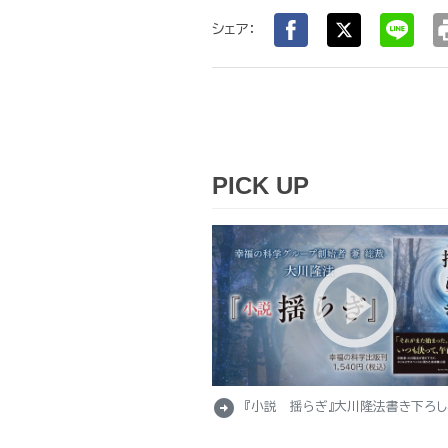
pr
シェア：
PICK UP
arrow_circle_right
『小説 揺らぎ』大川隆法書き下ろ