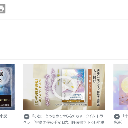
int
arrow_circle_right
arrow_circle_right
し小説
『小説 とっちめてやらなくちゃ－タイム・トラ
『
ベラー「宇高美佐の手記」』大川隆法書き下ろし小説
隆法）