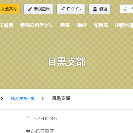
edit
login
local_florist
入会案内
新規登録
ログイン
植福
法総裁
幸福の科学とは
特集
動画
布教誌
国際伝
目黒支部
vron_right
chevron_right
目黒支部
精舎・支部一覧
〒152-0035
東京都目黒区