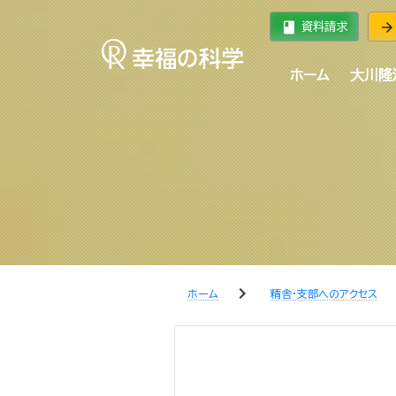
book
arrow_forward
資料請求
ホーム
大川隆
chevron_right
che
ホーム
精舎・支部へのアクセス