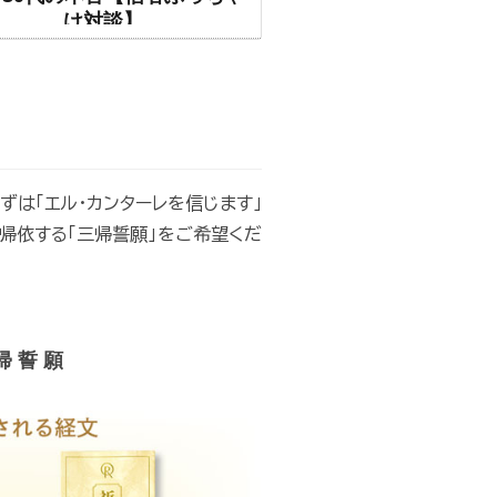
け対談】
ずは「エル・カンターレを信じます」
に帰依する「三帰誓願」をご希望くだ
帰 誓 願