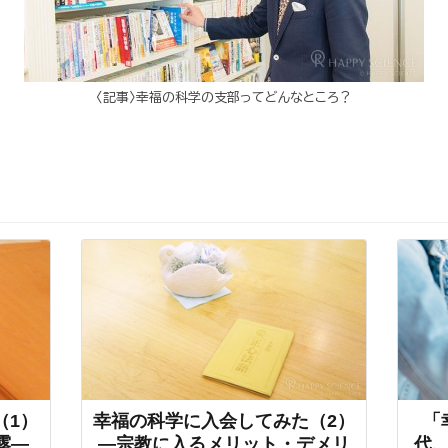
〈記事〉幸福の科学の支部ってどんなところ？
（1）
幸福の科学に入会してみた（2）
「
露―
―宗教に入るメリット・デメリ
代、