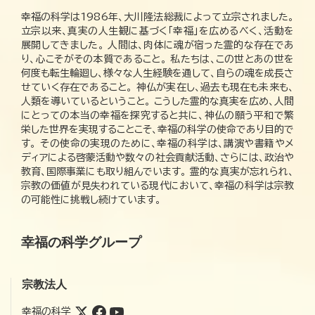
幸福の科学は1986年、大川隆法総裁によって立宗されました。
立宗以来、真実の人生観に基づく「幸福」を広めるべく、活動を
展開してきました。 人間は、肉体に魂が宿った霊的な存在であ
り、心こそがその本質であること。 私たちは、この世とあの世を
何度も転生輪廻し、様々な人生経験を通して、自らの魂を成長さ
せていく存在であること。 神仏が実在し、過去も現在も未来も、
人類を導いているということ。 こうした霊的な真実を広め、人間
にとっての本当の幸福を探究すると共に、神仏の願う平和で繁
栄した世界を実現することこそ、幸福の科学の使命であり目的で
す。 その使命の実現のために、幸福の科学は、講演や書籍やメ
ディアによる啓蒙活動や数々の社会貢献活動、さらには、政治や
教育、国際事業にも取り組んでいます。 霊的な真実が忘れられ、
宗教の価値が見失われている現代において、幸福の科学は宗教
の可能性に挑戦し続けています。
幸福の科学グループ
宗教法人
幸福の科学