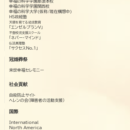
幸福の科学学園那須本校
幸福の科学学園関西校
幸福の科学大学(仮称/現在構想中)
HS政経塾
天使を育てる幼児教育
「エンゼルプランV」
不登校児支援スクール
「ネバー・マインド」
仏法真理塾
「サクセスNo.1」
冠婚葬祭
来世幸福セレモニー
社会貢献
自殺防止サイト
ヘレンの会（障害者の活動支援）
国際
International
North America