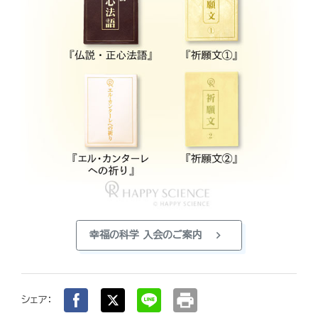
chevron_right
幸福の科学 入会のご案内
print
シェア：