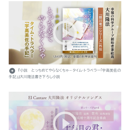
arrow_circle_right
『小説 とっちめてやらなくちゃ－タイム・トラベラー「宇高美佐の
手記」』大川隆法書き下ろし小説