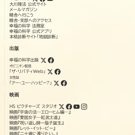
大川隆法 公式サイト
メールマガジン
精舎へ行こう
精舎・支部へのアクセス
幸福の科学 法務室
幸福の科学 公式アプリ
本格診断サイト「地獄診断」
出版
幸福の科学出版
オピニオン配信
「ザ・リバティWeb」
女性誌
「アー・ユー・ハッピー?」
映画
HS ピクチャーズ スタジオ
映画『宇宙の法―エローヒム編―』
映画『愛国女子―紅武士道』
映画『呪い返し師—塩子誕生』
映画『レット・イット・ビー』
映画『二十歳に還りたい。』