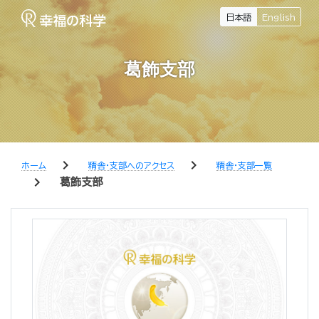
日本語
English
葛飾支部
chevron_right
chevron_right
ホーム
精舎・支部へのアクセス
精舎・支部一覧
chevron_right
葛飾支部