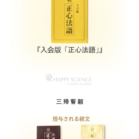
三 帰 誓 願