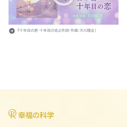
arrow_circle_right
『十年目の君・十年目の恋』（作詞・作曲：大川隆法）