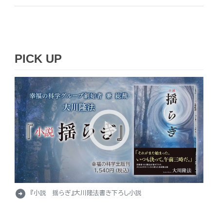
PICK UP
arrow_circle_right
『小説 揺らぎ』大川隆法書き下ろし小説