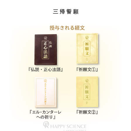
三 帰 誓 願