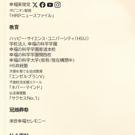
幸福実現党
オピニオン配信
「HRPニュースファイル」
教育
ハッピー・サイエンス・ユニバーシティ（HSU）
学校法人 幸福の科学学園
幸福の科学学園那須本校
幸福の科学学園関西校
幸福の科学大学(仮称/現在構想中)
HS政経塾
天使を育てる幼児教育
「エンゼルプランV」
不登校児支援スクール
「ネバー・マインド」
仏法真理塾
「サクセスNo.1」
冠婚葬祭
来世幸福セレモニー