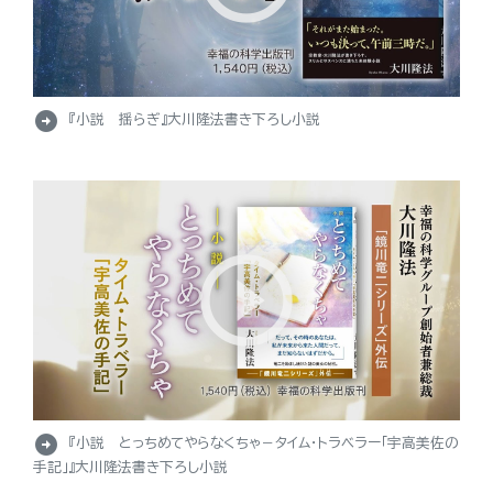
arrow_circle_right
『小説 揺らぎ』大川隆法書き下ろし小説
arrow_circle_right
『小説 とっちめてやらなくちゃ－タイム・トラベラー「宇高美佐の
手記」』大川隆法書き下ろし小説