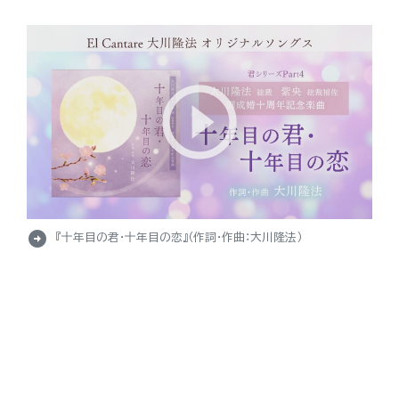
arrow_circle_right
『十年目の君・十年目の恋』（作詞・作曲：大川隆法）