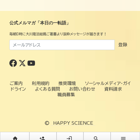
公式メルマガ「本日の一転語」
毎朝8時に大川隆法総裁ご著書より抜粋メッセージが届きます！
登録
ご案内
利用規約
推奨環境
ソーシャルメディア・ガイ
ドライン
よくある質問
お問い合わせ
資料請求
職員募集
©
HAPPY SCIENCE
home
person_add
login
search
menu