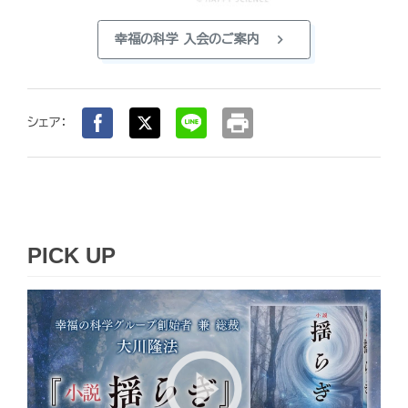
chevron_right
幸福の科学 入会のご案内
print
シェア：
PICK UP