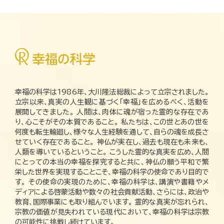
幸福の科学は1986年、大川隆法総裁によって立宗されました。
立宗以来、真実の人生観に基づく「幸福」を広めるべく、活動を
展開してきました。 人間は、肉体に魂が宿った霊的な存在であ
り、心こそがその本質であること。 私たちは、この世とあの世を
何度も転生輪廻し、様々な人生経験を通して、自らの魂を成長さ
せていく存在であること。 神仏が実在し、過去も現在も未来も、
人類を導いているということ。 こうした霊的な真実を広め、人間
にとっての本当の幸福を探究すると共に、神仏の願う平和で繁
栄した世界を実現することこそ、幸福の科学の使命であり目的で
す。 その使命の実現のために、幸福の科学は、講演や書籍やメ
ディアによる啓蒙活動や数々の社会貢献活動、さらには、政治や
教育、国際事業にも取り組んでいます。 霊的な真実が忘れられ、
宗教の価値が見失われている現代において、幸福の科学は宗教
の可能性に挑戦し続けています。