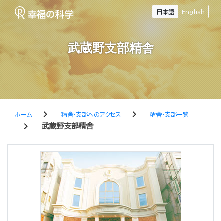
日本語
English
武蔵野支部精舎
chevron_right
chevron_right
ホーム
精舎・支部へのアクセス
精舎・支部一覧
chevron_right
武蔵野支部精舎