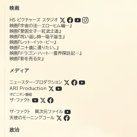
映画
HS ピクチャーズ スタジオ
映画『宇宙の法―エローヒム編―』
映画『愛国女子―紅武士道』
映画『呪い返し師—塩子誕生』
映画『レット・イット・ビー』
映画『二十歳に還りたい。』
映画『ドラゴン・ハート―霊界探訪記―』
映画『影を売る女』
メディア
ニュースター・プロダクション
ARI Production
オピニオン番組
ザ・ファクト
ザ・ファクト 異次元ファイル
天使のモーニングコール
政治