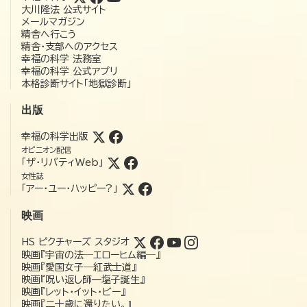
大川隆法 公式サイト
メールマガジン
精舎へ行こう
精舎・支部へのアクセス
幸福の科学 法務室
幸福の科学 公式アプリ
本格診断サイト「地獄診断」
出版
幸福の科学出版
オピニオン配信
「ザ・リバティWeb」
女性誌
「アー・ユー・ハッピー?」
映画
HS ピクチャーズ スタジオ
映画『宇宙の法―エローヒム編―』
映画『愛国女子―紅武士道』
映画『呪い返し師—塩子誕生』
映画『レット・イット・ビー』
映画『二十歳に還りたい。』