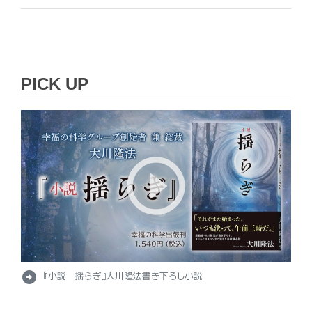
PICK UP
arrow_circle_right
『小説 揺らぎ』大川隆法書き下ろし小説