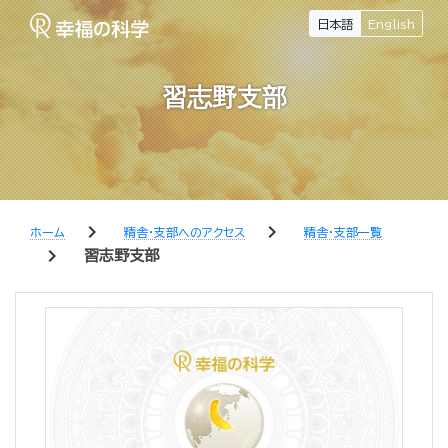
日本語
English
習志野支部
chevron_right
chevron_right
ホーム
精舎・支部へのアクセス
精舎・支部一覧
chevron_right
習志野支部