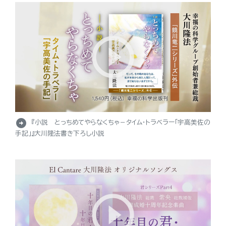
arrow_circle_right
『小説 とっちめてやらなくちゃ－タイム・トラベラー「宇高美佐の
手記」』大川隆法書き下ろし小説