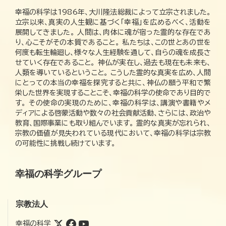
幸福の科学は1986年、大川隆法総裁によって立宗されました。
立宗以来、真実の人生観に基づく「幸福」を広めるべく、活動を
展開してきました。 人間は、肉体に魂が宿った霊的な存在であ
り、心こそがその本質であること。 私たちは、この世とあの世を
何度も転生輪廻し、様々な人生経験を通して、自らの魂を成長さ
せていく存在であること。 神仏が実在し、過去も現在も未来も、
人類を導いているということ。 こうした霊的な真実を広め、人間
にとっての本当の幸福を探究すると共に、神仏の願う平和で繁
栄した世界を実現することこそ、幸福の科学の使命であり目的で
す。 その使命の実現のために、幸福の科学は、講演や書籍やメ
ディアによる啓蒙活動や数々の社会貢献活動、さらには、政治や
教育、国際事業にも取り組んでいます。 霊的な真実が忘れられ、
宗教の価値が見失われている現代において、幸福の科学は宗教
の可能性に挑戦し続けています。
幸福の科学グループ
宗教法人
幸福の科学