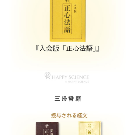
三 帰 誓 願