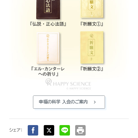
chevron_right
幸福の科学 入会のご案内
print
シェア：