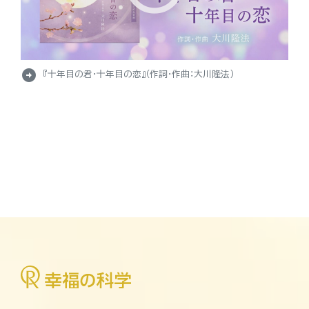
arrow_circle_right
『十年目の君・十年目の恋』（作詞・作曲：大川隆法）