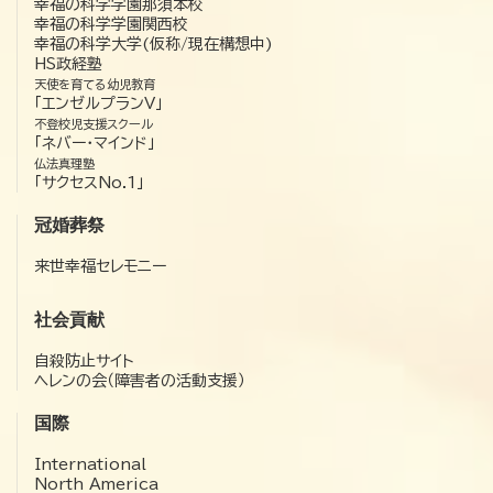
幸福の科学学園那須本校
幸福の科学学園関西校
幸福の科学大学(仮称/現在構想中)
HS政経塾
天使を育てる幼児教育
「エンゼルプランV」
不登校児支援スクール
「ネバー・マインド」
仏法真理塾
「サクセスNo.1」
冠婚葬祭
来世幸福セレモニー
社会貢献
自殺防止サイト
ヘレンの会（障害者の活動支援）
国際
International
North America