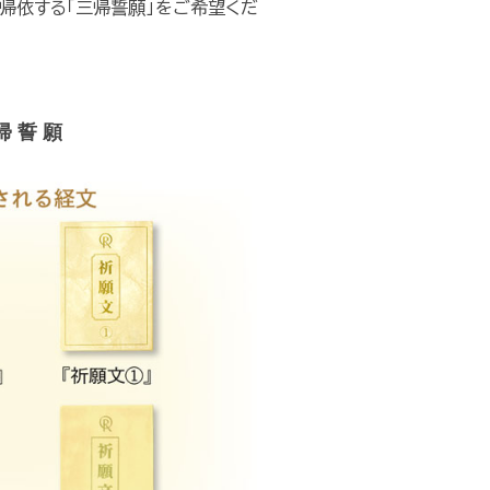
に帰依する「三帰誓願」をご希望くだ
帰 誓 願