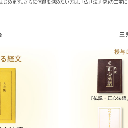
じめます。さらに信仰を深めたい方は、「仏」「法」「僧」の三宝
会
三 