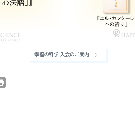
chevron_right
幸福の科学 入会のご案内
int