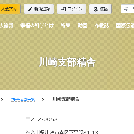
edit
login
local_florist
入会案内
新規登録
ログイン
植福
法総裁
幸福の科学とは
特集
動画
布教誌
国際伝
川崎支部精舎
vron_right
chevron_right
川崎支部精舎
精舎・支部一覧
〒212-0053
神奈川県川崎市幸区下平間31-13