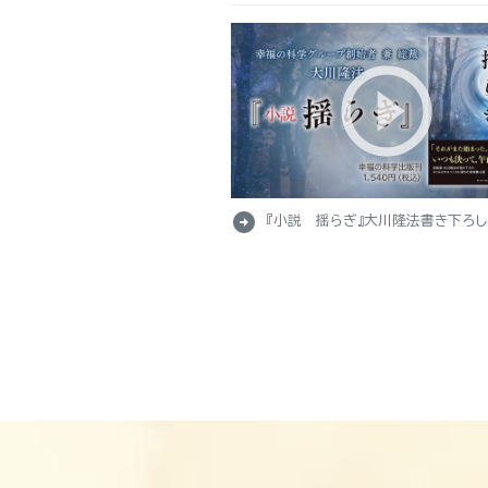
arrow_circle_right
『小説 揺らぎ』大川隆法書き下ろ