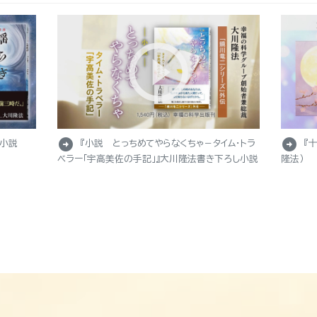
arrow_circle_right
arrow_circle_right
し小説
『小説 とっちめてやらなくちゃ－タイム・トラ
『
ベラー「宇高美佐の手記」』大川隆法書き下ろし小説
隆法）