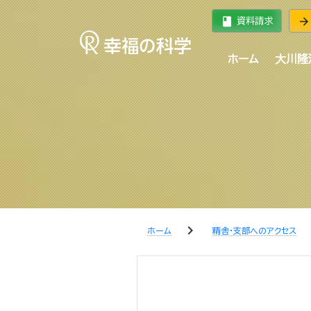
book
arrow_forward
資料請求
ホーム
大川隆
chevron_right
che
ホーム
精舎・支部へのアクセス