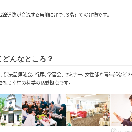
部沿線道路が合流する角地に建つ、3階建ての建物です。
てどんなところ？
、御法話拝聴会、祈願、学習会、セミナー、女性部や青年部など
を担う幸福の科学の活動拠点です。