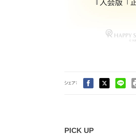
pr
シェア：
PICK UP