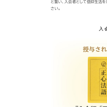
と誓い、入会者として信仰生活をは
さい。
入 