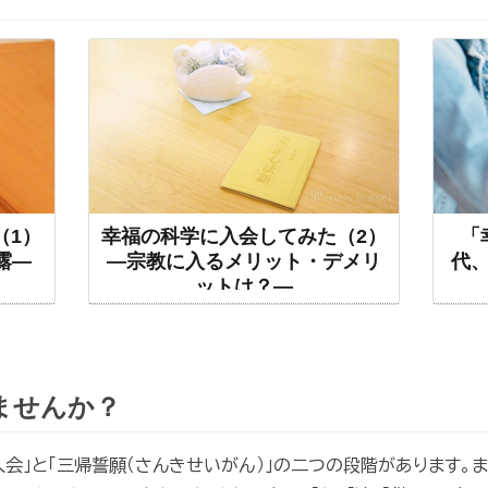
（1）
幸福の科学に入会してみた（2）
「
露―
―宗教に入るメリット・デメリ
代、
ットは？―
ませんか？
会」と「三帰誓願（さんきせいがん）」の二つの段階があります。ま