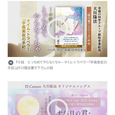
arrow_circle_right
『小説 とっちめてやらなくちゃ－タイム・トラベラー「宇高美佐の
手記」』大川隆法書き下ろし小説