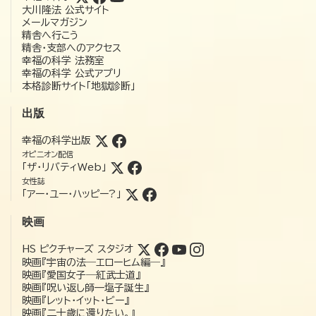
大川隆法 公式サイト
メールマガジン
精舎へ行こう
精舎・支部へのアクセス
幸福の科学 法務室
幸福の科学 公式アプリ
本格診断サイト「地獄診断」
出版
幸福の科学出版
オピニオン配信
「ザ・リバティWeb」
女性誌
「アー・ユー・ハッピー?」
映画
HS ピクチャーズ スタジオ
映画『宇宙の法―エローヒム編―』
映画『愛国女子―紅武士道』
映画『呪い返し師—塩子誕生』
映画『レット・イット・ビー』
映画『二十歳に還りたい。』