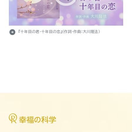
arrow_circle_right
『十年目の君・十年目の恋』（作詞・作曲：大川隆法）