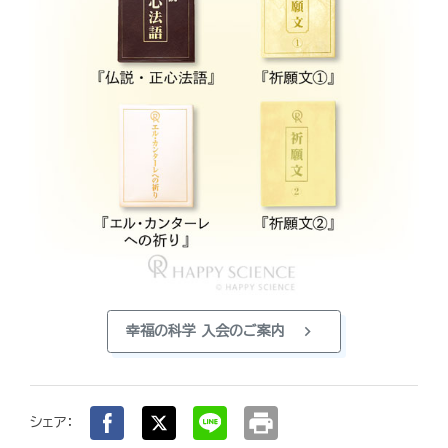
chevron_right
幸福の科学 入会のご案内
print
シェア：