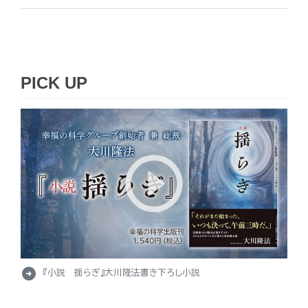
PICK UP
arrow_circle_right
『小説 揺らぎ』大川隆法書き下ろし小説