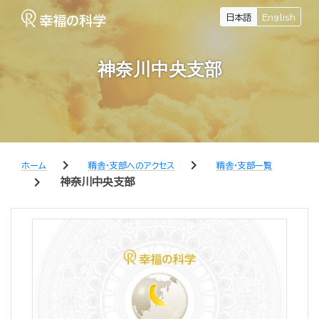
日本語
English
神奈川中央支部
chevron_right
chevron_right
ホーム
精舎・支部へのアクセス
精舎・支部一覧
chevron_right
神奈川中央支部