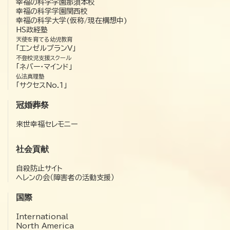
幸福の科学学園那須本校
幸福の科学学園関西校
幸福の科学大学(仮称/現在構想中)
HS政経塾
天使を育てる幼児教育
「エンゼルプランV」
不登校児支援スクール
「ネバー・マインド」
仏法真理塾
「サクセスNo.1」
冠婚葬祭
来世幸福セレモニー
社会貢献
自殺防止サイト
ヘレンの会（障害者の活動支援）
国際
International
North America