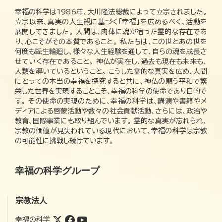
幸福の科学は1986年、大川隆法総裁によって立宗されました。
立宗以来、真実の人生観に基づく「幸福」を広めるべく、活動を
展開してきました。 人間は、肉体に魂が宿った霊的な存在であ
り、心こそがその本質であること。 私たちは、この世とあの世を
何度も転生輪廻し、様々な人生経験を通して、自らの魂を成長さ
せていく存在であること。 神仏が実在し、過去も現在も未来も、
人類を導いているということ。 こうした霊的な真実を広め、人間
にとっての本当の幸福を探究すると共に、神仏の願う平和で繁
栄した世界を実現することこそ、幸福の科学の使命であり目的で
す。 その使命の実現のために、幸福の科学は、講演や書籍やメ
ディアによる啓蒙活動や数々の社会貢献活動、さらには、政治や
教育、国際事業にも取り組んでいます。 霊的な真実が忘れられ、
宗教の価値が見失われている現代において、幸福の科学は宗教
の可能性に挑戦し続けています。
幸福の科学グループ
宗教法人
幸福の科学