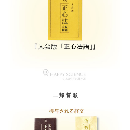
三 帰 誓 願