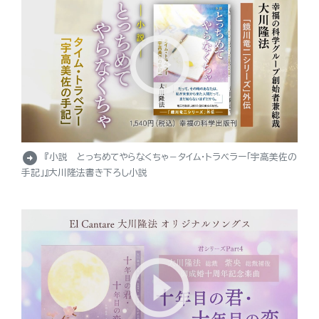
arrow_circle_right
『小説 とっちめてやらなくちゃ－タイム・トラベラー「宇高美佐の
手記」』大川隆法書き下ろし小説