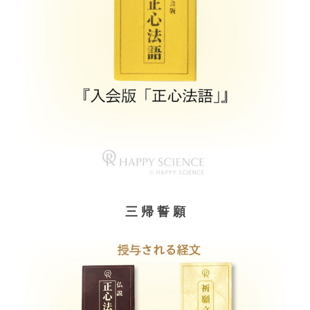
三 帰 誓 願