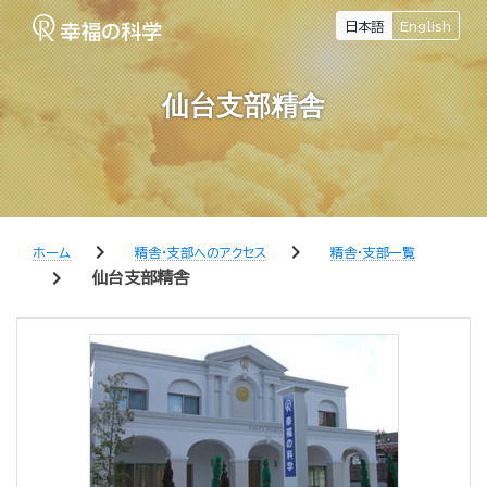
日本語
English
仙台支部精舎
chevron_right
chevron_right
ホーム
精舎・支部へのアクセス
精舎・支部一覧
chevron_right
仙台支部精舎