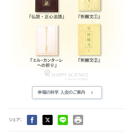
chevron_right
幸福の科学 入会のご案内
print
シェア：