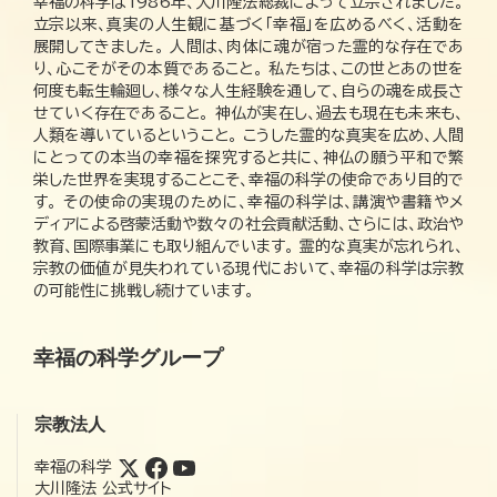
幸福の科学は1986年、大川隆法総裁によって立宗されました。
立宗以来、真実の人生観に基づく「幸福」を広めるべく、活動を
展開してきました。 人間は、肉体に魂が宿った霊的な存在であ
り、心こそがその本質であること。 私たちは、この世とあの世を
何度も転生輪廻し、様々な人生経験を通して、自らの魂を成長さ
せていく存在であること。 神仏が実在し、過去も現在も未来も、
人類を導いているということ。 こうした霊的な真実を広め、人間
にとっての本当の幸福を探究すると共に、神仏の願う平和で繁
栄した世界を実現することこそ、幸福の科学の使命であり目的で
す。 その使命の実現のために、幸福の科学は、講演や書籍やメ
ディアによる啓蒙活動や数々の社会貢献活動、さらには、政治や
教育、国際事業にも取り組んでいます。 霊的な真実が忘れられ、
宗教の価値が見失われている現代において、幸福の科学は宗教
の可能性に挑戦し続けています。
幸福の科学グループ
宗教法人
幸福の科学
大川隆法 公式サイト