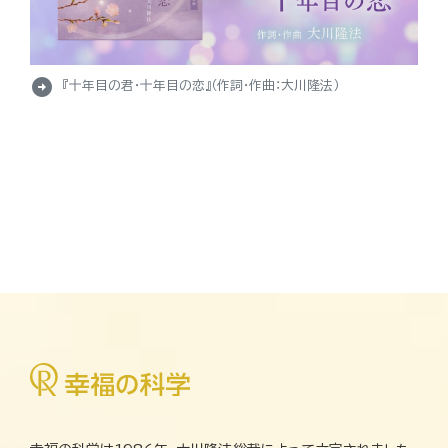
arrow_circle_right
『十年目の君・十年目の恋』（作詞・作曲：大川隆法）