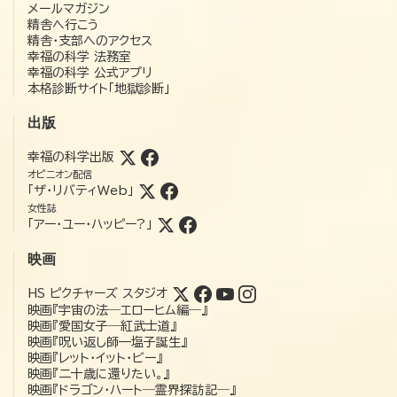
メールマガジン
精舎へ行こう
精舎・支部へのアクセス
幸福の科学 法務室
幸福の科学 公式アプリ
本格診断サイト「地獄診断」
出版
幸福の科学出版
オピニオン配信
「ザ・リバティWeb」
女性誌
「アー・ユー・ハッピー?」
映画
HS ピクチャーズ スタジオ
映画『宇宙の法―エローヒム編―』
映画『愛国女子―紅武士道』
映画『呪い返し師—塩子誕生』
映画『レット・イット・ビー』
映画『二十歳に還りたい。』
映画『ドラゴン・ハート―霊界探訪記―』