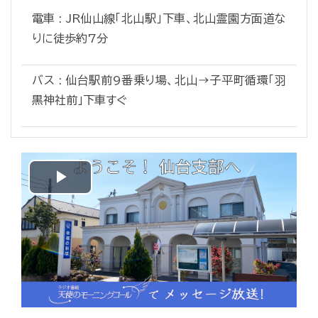
電車 : JR仙山線「北山駅」下車、北山霊園方面道な
りに徒歩約7分
バス : 仙台駅前9番乗り場、北山→子平町循環「羽
黒神社前」下車すぐ
Play
Video