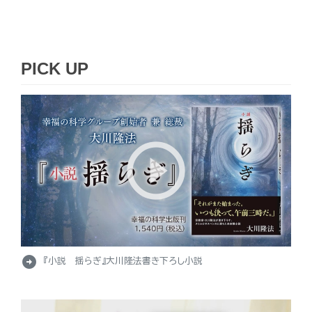
PICK UP
arrow_circle_right
『小説 揺らぎ』大川隆法書き下ろし小説