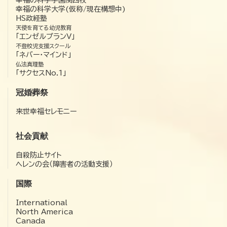
幸福の科学学園関西校
幸福の科学大学(仮称/現在構想中)
HS政経塾
天使を育てる幼児教育
「エンゼルプランV」
不登校児支援スクール
「ネバー・マインド」
仏法真理塾
「サクセスNo.1」
冠婚葬祭
来世幸福セレモニー
社会貢献
自殺防止サイト
ヘレンの会（障害者の活動支援）
国際
International
North America
Canada