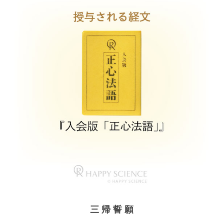
三 帰 誓 願