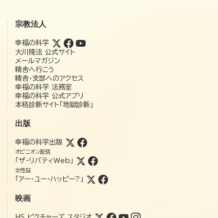
宗教法人
幸福の科学
大川隆法 公式サイト
メールマガジン
精舎へ行こう
精舎・支部へのアクセス
幸福の科学 法務室
幸福の科学 公式アプリ
本格診断サイト「地獄診断」
出版
幸福の科学出版
オピニオン配信
「ザ・リバティWeb」
女性誌
「アー・ユー・ハッピー?」
映画
HS ピクチャーズ スタジオ