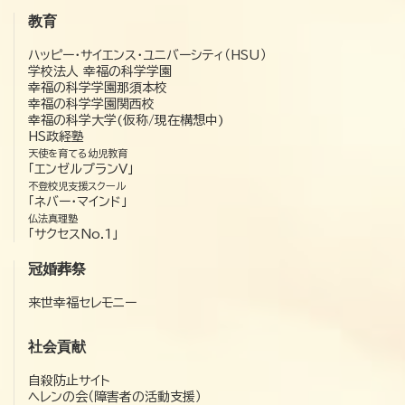
教育
ハッピー・サイエンス・ユニバーシティ（HSU）
学校法人 幸福の科学学園
幸福の科学学園那須本校
幸福の科学学園関西校
幸福の科学大学(仮称/現在構想中)
HS政経塾
天使を育てる幼児教育
「エンゼルプランV」
不登校児支援スクール
「ネバー・マインド」
仏法真理塾
「サクセスNo.1」
冠婚葬祭
来世幸福セレモニー
社会貢献
自殺防止サイト
ヘレンの会（障害者の活動支援）