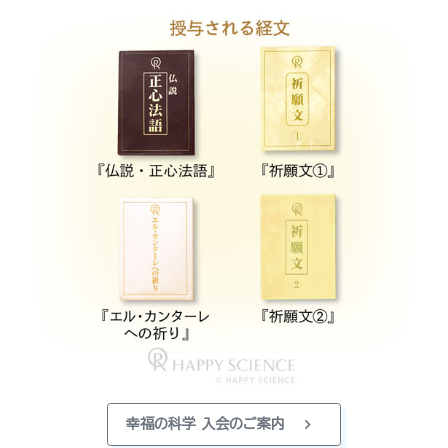
chevron_right
幸福の科学 入会のご案内