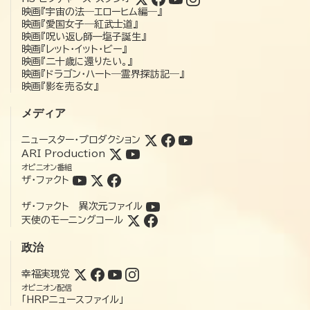
映画『宇宙の法―エローヒム編―』
映画『愛国女子―紅武士道』
映画『呪い返し師—塩子誕生』
映画『レット・イット・ビー』
映画『二十歳に還りたい。』
映画『ドラゴン・ハート―霊界探訪記―』
映画『影を売る女』
メディア
ニュースター・プロダクション
ARI Production
オピニオン番組
ザ・ファクト
ザ・ファクト 異次元ファイル
天使のモーニングコール
政治
幸福実現党
オピニオン配信
「HRPニュースファイル」