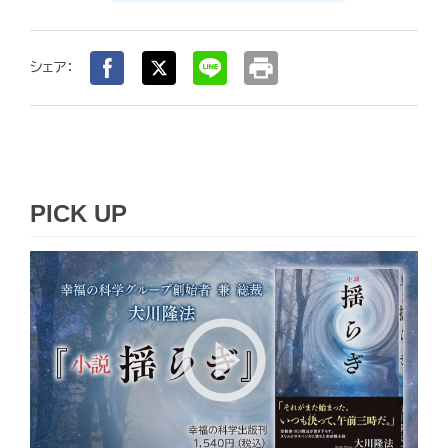
print
シェア：
PICK UP