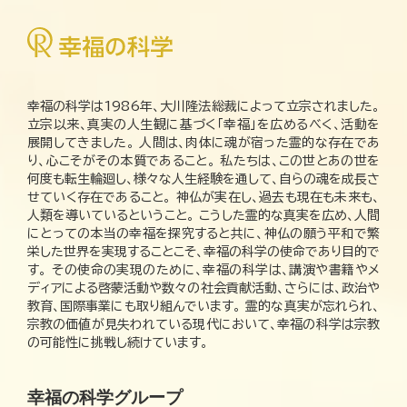
幸福の科学は1986年、大川隆法総裁によって立宗されました。
立宗以来、真実の人生観に基づく「幸福」を広めるべく、活動を
展開してきました。 人間は、肉体に魂が宿った霊的な存在であ
り、心こそがその本質であること。 私たちは、この世とあの世を
何度も転生輪廻し、様々な人生経験を通して、自らの魂を成長さ
せていく存在であること。 神仏が実在し、過去も現在も未来も、
人類を導いているということ。 こうした霊的な真実を広め、人間
にとっての本当の幸福を探究すると共に、神仏の願う平和で繁
栄した世界を実現することこそ、幸福の科学の使命であり目的で
す。 その使命の実現のために、幸福の科学は、講演や書籍やメ
ディアによる啓蒙活動や数々の社会貢献活動、さらには、政治や
教育、国際事業にも取り組んでいます。 霊的な真実が忘れられ、
宗教の価値が見失われている現代において、幸福の科学は宗教
の可能性に挑戦し続けています。
幸福の科学グループ