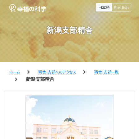
日本語
English
新潟支部精舎
chevron_right
chevron_right
ホーム
精舎・支部へのアクセス
精舎・支部一覧
chevron_right
新潟支部精舎