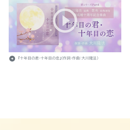
arrow_circle_right
『十年目の君・十年目の恋』（作詞・作曲：大川隆法）