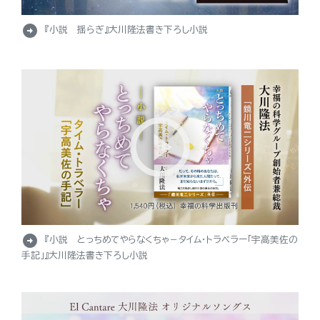
arrow_circle_right
『小説 揺らぎ』大川隆法書き下ろし小説
arrow_circle_right
『小説 とっちめてやらなくちゃ－タイム・トラベラー「宇高美佐の
手記」』大川隆法書き下ろし小説