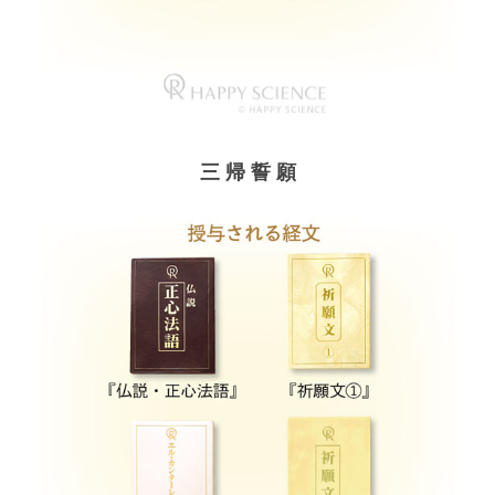
三 帰 誓 願