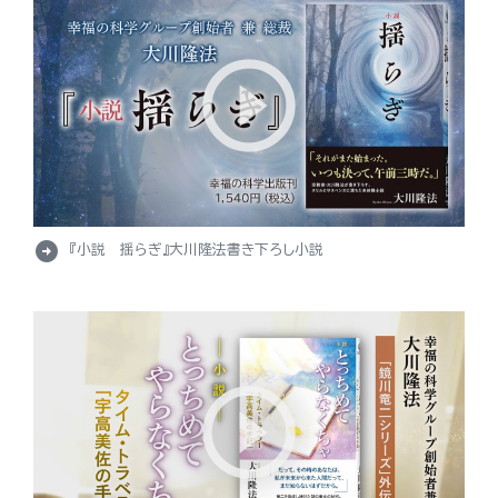
arrow_circle_right
『小説 揺らぎ』大川隆法書き下ろし小説