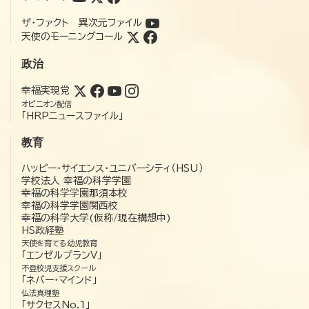
ザ・ファクト 異次元ファイル
天使のモーニングコール
政治
幸福実現党
オピニオン配信
「HRPニュースファイル」
教育
ハッピー・サイエンス・ユニバーシティ（HSU）
学校法人 幸福の科学学園
幸福の科学学園那須本校
幸福の科学学園関西校
幸福の科学大学(仮称/現在構想中)
HS政経塾
天使を育てる幼児教育
「エンゼルプランV」
不登校児支援スクール
「ネバー・マインド」
仏法真理塾
「サクセスNo.1」