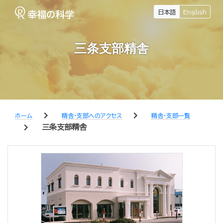
日本語
English
三条支部精舎
chevron_right
chevron_right
ホーム
精舎・支部へのアクセス
精舎・支部一覧
chevron_right
三条支部精舎