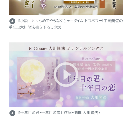
arrow_circle_right
『小説 とっちめてやらなくちゃ－タイム・トラベラー「宇高美佐の
手記」』大川隆法書き下ろし小説
arrow_circle_right
『十年目の君・十年目の恋』（作詞・作曲：大川隆法）