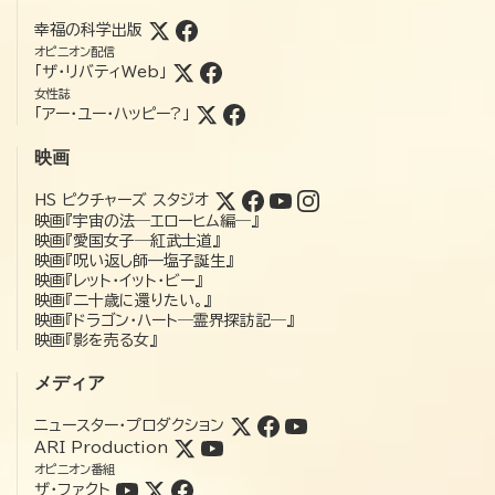
幸福の科学出版
オピニオン配信
「ザ・リバティWeb」
女性誌
「アー・ユー・ハッピー?」
映画
HS ピクチャーズ スタジオ
映画『宇宙の法―エローヒム編―』
映画『愛国女子―紅武士道』
映画『呪い返し師—塩子誕生』
映画『レット・イット・ビー』
映画『二十歳に還りたい。』
映画『ドラゴン・ハート―霊界探訪記―』
映画『影を売る女』
メディア
ニュースター・プロダクション
ARI Production
オピニオン番組
ザ・ファクト