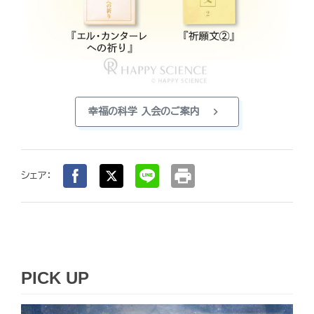
chevron_right
幸福の科学 入会のご案内
print
シェア：
PICK UP