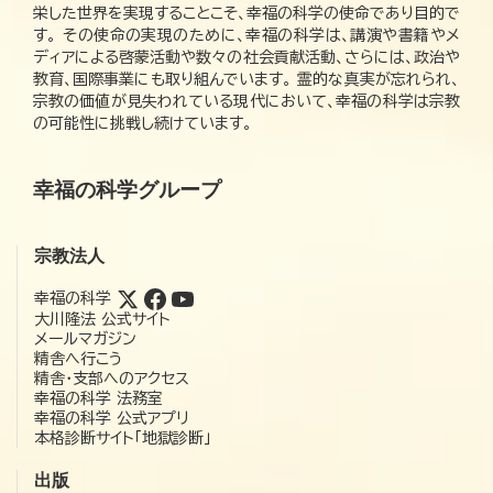
栄した世界を実現することこそ、幸福の科学の使命であり目的で
す。 その使命の実現のために、幸福の科学は、講演や書籍やメ
ディアによる啓蒙活動や数々の社会貢献活動、さらには、政治や
教育、国際事業にも取り組んでいます。 霊的な真実が忘れられ、
宗教の価値が見失われている現代において、幸福の科学は宗教
の可能性に挑戦し続けています。
幸福の科学グループ
宗教法人
幸福の科学
大川隆法 公式サイト
メールマガジン
精舎へ行こう
精舎・支部へのアクセス
幸福の科学 法務室
幸福の科学 公式アプリ
本格診断サイト「地獄診断」
出版