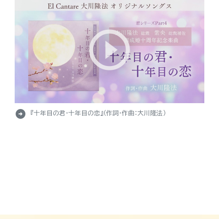
arrow_circle_right
『十年目の君・十年目の恋』（作詞・作曲：大川隆法）