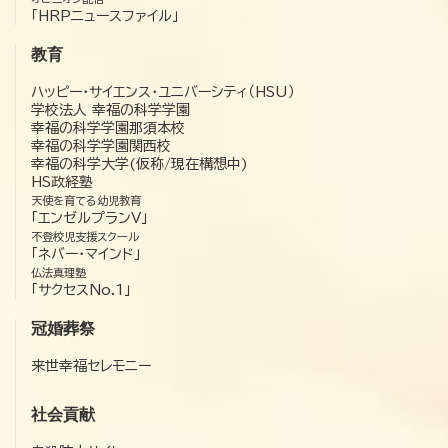
「HRPニュースファイル」
教育
ハッピー・サイエンス・ユニバーシティ（HSU）
学校法人 幸福の科学学園
幸福の科学学園那須本校
幸福の科学学園関西校
幸福の科学大学(仮称/現在構想中)
HS政経塾
天使を育てる幼児教育
「エンゼルプランV」
不登校児支援スクール
「ネバー・マインド」
仏法真理塾
「サクセスNo.1」
冠婚葬祭
来世幸福セレモニー
社会貢献