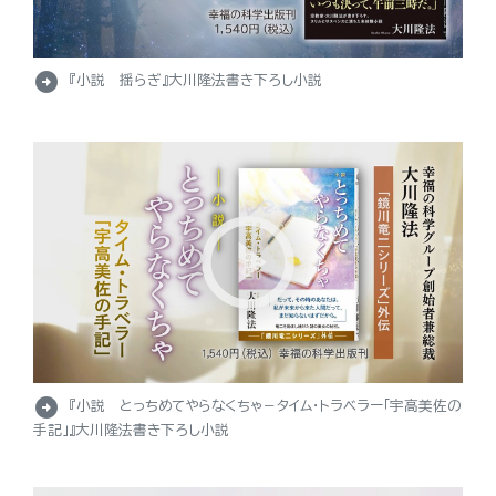
arrow_circle_right
『小説 揺らぎ』大川隆法書き下ろし小説
arrow_circle_right
『小説 とっちめてやらなくちゃ－タイム・トラベラー「宇高美佐の
手記」』大川隆法書き下ろし小説