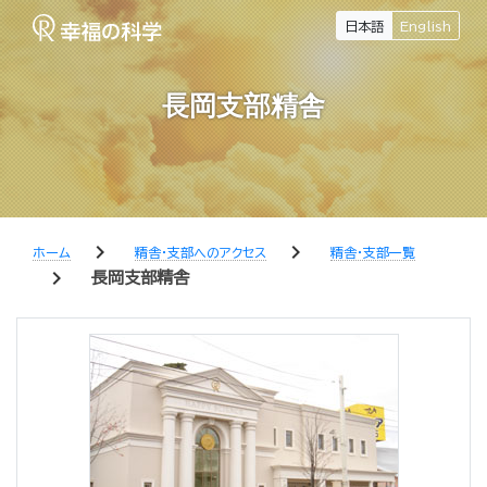
日本語
English
長岡支部精舎
chevron_right
chevron_right
ホーム
精舎・支部へのアクセス
精舎・支部一覧
chevron_right
長岡支部精舎