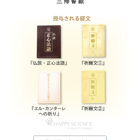
三 帰 誓 願