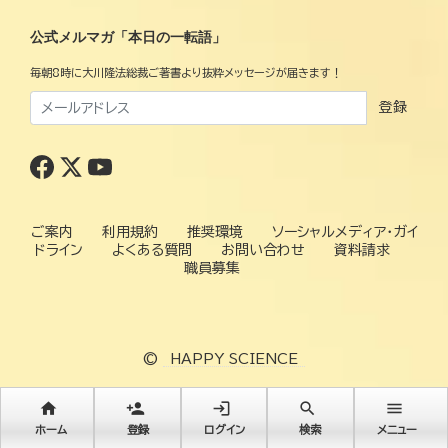
公式メルマガ「本日の一転語」
毎朝8時に大川隆法総裁ご著書より抜粋メッセージが届きます！
登録
ご案内
利用規約
推奨環境
ソーシャルメディア・ガイ
ドライン
よくある質問
お問い合わせ
資料請求
職員募集
©
HAPPY SCIENCE
home
person_add
login
search
menu
ホーム
登録
ログイン
検索
メニュー