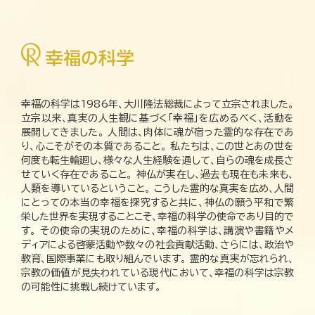
幸福の科学は1986年、大川隆法総裁によって立宗されました。
立宗以来、真実の人生観に基づく「幸福」を広めるべく、活動を
展開してきました。 人間は、肉体に魂が宿った霊的な存在であ
り、心こそがその本質であること。 私たちは、この世とあの世を
何度も転生輪廻し、様々な人生経験を通して、自らの魂を成長さ
せていく存在であること。 神仏が実在し、過去も現在も未来も、
人類を導いているということ。 こうした霊的な真実を広め、人間
にとっての本当の幸福を探究すると共に、神仏の願う平和で繁
栄した世界を実現することこそ、幸福の科学の使命であり目的で
す。 その使命の実現のために、幸福の科学は、講演や書籍やメ
ディアによる啓蒙活動や数々の社会貢献活動、さらには、政治や
教育、国際事業にも取り組んでいます。 霊的な真実が忘れられ、
宗教の価値が見失われている現代において、幸福の科学は宗教
の可能性に挑戦し続けています。