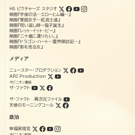
HS ピクチャーズ スタジオ
映画『宇宙の法―エローヒム編―』
映画『愛国女子―紅武士道』
映画『呪い返し師—塩子誕生』
映画『レット・イット・ビー』
映画『二十歳に還りたい。』
映画『ドラゴン・ハート―霊界探訪記―』
映画『影を売る女』
メディア
ニュースター・プロダクション
ARI Production
オピニオン番組
ザ・ファクト
ザ・ファクト 異次元ファイル
天使のモーニングコール
政治
幸福実現党
オピニオン配信