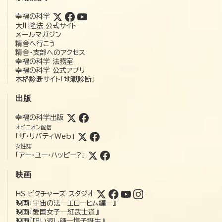
幸福の科学
大川隆法 公式サイト
メールマガジン
精舎へ行こう
精舎・支部へのアクセス
幸福の科学 法務室
幸福の科学 公式アプリ
本格診断サイト「地獄診断」
出版
幸福の科学出版
オピニオン配信
「ザ・リバティWeb」
女性誌
「アー・ユー・ハッピー?」
映画
HS ピクチャーズ スタジオ
映画『宇宙の法―エローヒム編―』
映画『愛国女子―紅武士道』
映画『呪い返し師—塩子誕生』