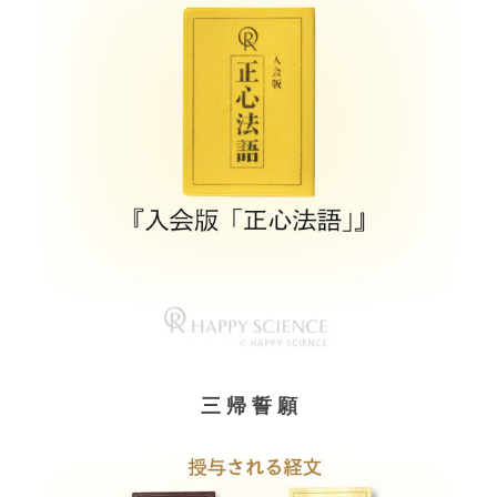
三 帰 誓 願