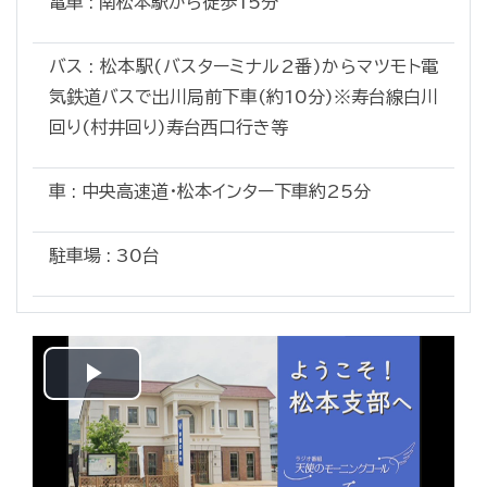
電車 : 南松本駅から徒歩15分
バス : 松本駅(バスターミナル2番)からマツモト電
気鉄道バスで出川局前下車(約10分)※寿台線白川
回り(村井回り)寿台西口行き等
車 : 中央高速道・松本インター下車約25分
駐車場 : 30台
Play
Video