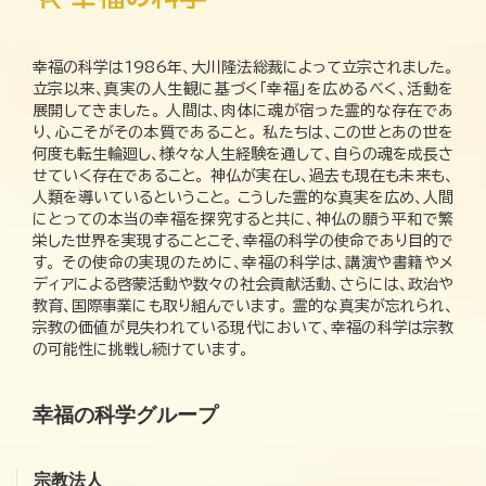
幸福の科学は1986年、大川隆法総裁によって立宗されました。
立宗以来、真実の人生観に基づく「幸福」を広めるべく、活動を
展開してきました。 人間は、肉体に魂が宿った霊的な存在であ
り、心こそがその本質であること。 私たちは、この世とあの世を
何度も転生輪廻し、様々な人生経験を通して、自らの魂を成長さ
せていく存在であること。 神仏が実在し、過去も現在も未来も、
人類を導いているということ。 こうした霊的な真実を広め、人間
にとっての本当の幸福を探究すると共に、神仏の願う平和で繁
栄した世界を実現することこそ、幸福の科学の使命であり目的で
す。 その使命の実現のために、幸福の科学は、講演や書籍やメ
ディアによる啓蒙活動や数々の社会貢献活動、さらには、政治や
教育、国際事業にも取り組んでいます。 霊的な真実が忘れられ、
宗教の価値が見失われている現代において、幸福の科学は宗教
の可能性に挑戦し続けています。
幸福の科学グループ
宗教法人