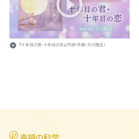
arrow_circle_right
『十年目の君・十年目の恋』（作詞・作曲：大川隆法）