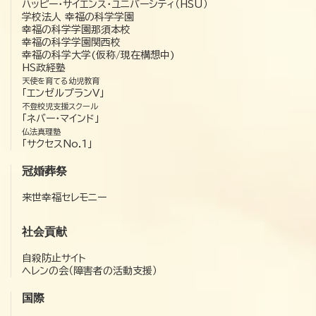
ハッピー・サイエンス・ユニバーシティ（HSU）
学校法人 幸福の科学学園
幸福の科学学園那須本校
幸福の科学学園関西校
幸福の科学大学(仮称/現在構想中)
HS政経塾
天使を育てる幼児教育
「エンゼルプランV」
不登校児支援スクール
「ネバー・マインド」
仏法真理塾
「サクセスNo.1」
冠婚葬祭
来世幸福セレモニー
社会貢献
自殺防止サイト
ヘレンの会（障害者の活動支援）
国際