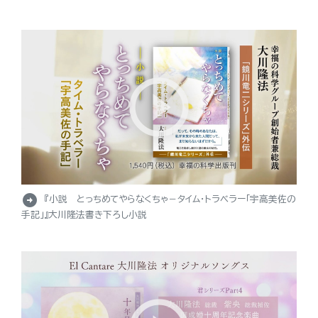
arrow_circle_right
『小説 とっちめてやらなくちゃ－タイム・トラベラー「宇高美佐の
手記」』大川隆法書き下ろし小説