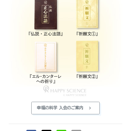
chevron_right
幸福の科学 入会のご案内