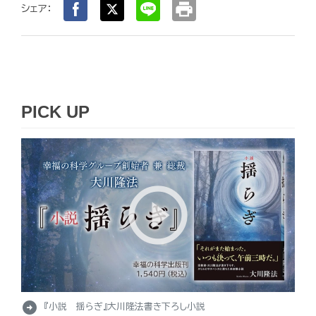
print
シェア：
PICK UP
arrow_circle_right
『小説 揺らぎ』大川隆法書き下ろし小説