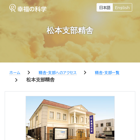
日本語
English
松本支部精舎
chevron_right
chevron_right
ホーム
精舎・支部へのアクセス
精舎・支部一覧
chevron_right
松本支部精舎