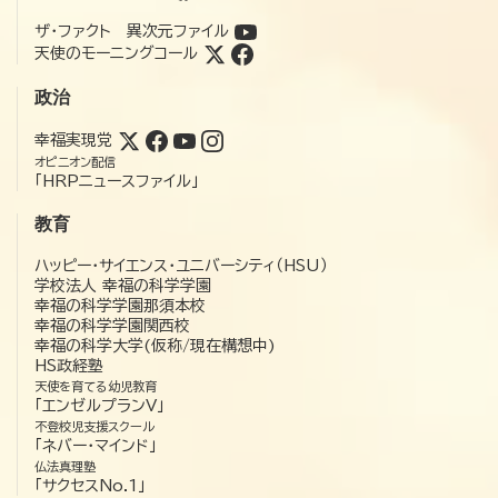
ザ・ファクト 異次元ファイル
天使のモーニングコール
政治
幸福実現党
オピニオン配信
「HRPニュースファイル」
教育
ハッピー・サイエンス・ユニバーシティ（HSU）
学校法人 幸福の科学学園
幸福の科学学園那須本校
幸福の科学学園関西校
幸福の科学大学(仮称/現在構想中)
HS政経塾
天使を育てる幼児教育
「エンゼルプランV」
不登校児支援スクール
「ネバー・マインド」
仏法真理塾
「サクセスNo.1」