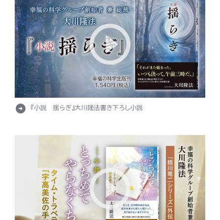
arrow_circle_right
『小説 揺らぎ』大川隆法書き下ろし小説