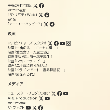
幸福の科学出版
オピニオン配信
「ザ・リバティWeb」
女性誌
「アー・ユー・ハッピー?」
映画
HS ピクチャーズ スタジオ
映画『宇宙の法―エローヒム編―』
映画『愛国女子―紅武士道』
映画『呪い返し師—塩子誕生』
映画『レット・イット・ビー』
映画『二十歳に還りたい。』
映画『ドラゴン・ハート―霊界探訪記―』
映画『影を売る女』
メディア
ニュースター・プロダクション
ARI Production
オピニオン番組
ザ・ファクト