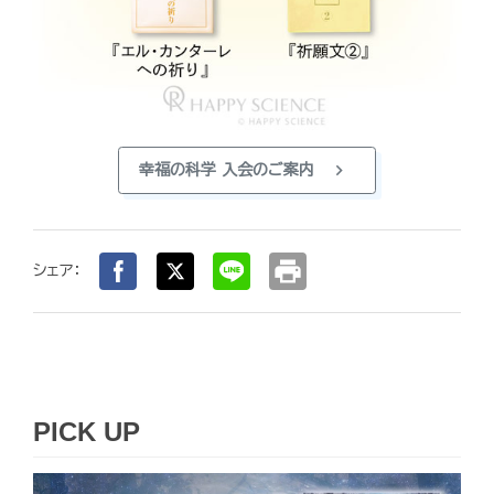
chevron_right
幸福の科学 入会のご案内
print
シェア：
PICK UP