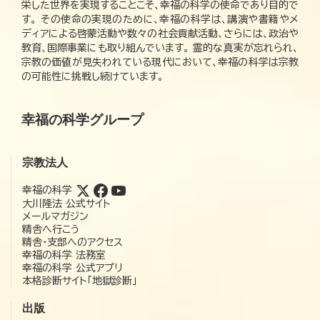
栄した世界を実現することこそ、幸福の科学の使命であり目的で
す。 その使命の実現のために、幸福の科学は、講演や書籍やメ
ディアによる啓蒙活動や数々の社会貢献活動、さらには、政治や
教育、国際事業にも取り組んでいます。 霊的な真実が忘れられ、
宗教の価値が見失われている現代において、幸福の科学は宗教
の可能性に挑戦し続けています。
幸福の科学グループ
宗教法人
幸福の科学
大川隆法 公式サイト
メールマガジン
精舎へ行こう
精舎・支部へのアクセス
幸福の科学 法務室
幸福の科学 公式アプリ
本格診断サイト「地獄診断」
出版