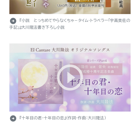
arrow_circle_right
『小説 とっちめてやらなくちゃ－タイム・トラベラー「宇高美佐の
手記」』大川隆法書き下ろし小説
arrow_circle_right
『十年目の君・十年目の恋』（作詞・作曲：大川隆法）