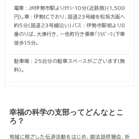
電車 : JR伊勢市駅よりﾀｸｼｰ10分(近鉄側)(1,500
円)。車 : 伊勢ICでおり、国道23号線を松坂方面へ
約5分(国道23号線沿い)バス : 伊勢市駅前より8
番のりば、大湊行き、一色町行き乗車「ﾗﾗﾊﾟｰｸ」下車
徒歩15分。
駐車場 : 25台分の駐車スペースがございます(無
料)。
幸福の科学の支部ってどんなとこ
ろ？
地域に根ざした伝道活動をはじめ、御法話拝聴会、祈