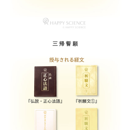
三 帰 誓 願