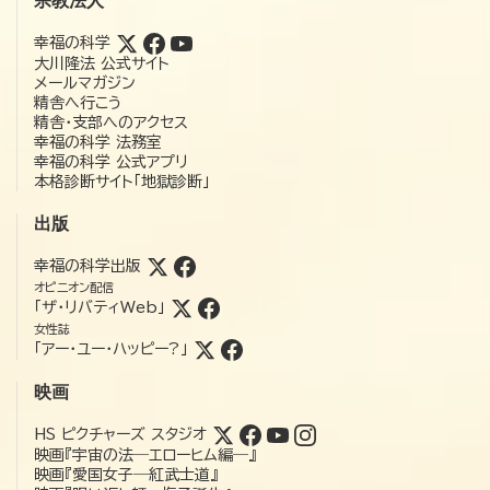
宗教法人
幸福の科学
大川隆法 公式サイト
メールマガジン
精舎へ行こう
精舎・支部へのアクセス
幸福の科学 法務室
幸福の科学 公式アプリ
本格診断サイト「地獄診断」
出版
幸福の科学出版
オピニオン配信
「ザ・リバティWeb」
女性誌
「アー・ユー・ハッピー?」
映画
HS ピクチャーズ スタジオ
映画『宇宙の法―エローヒム編―』
映画『愛国女子―紅武士道』