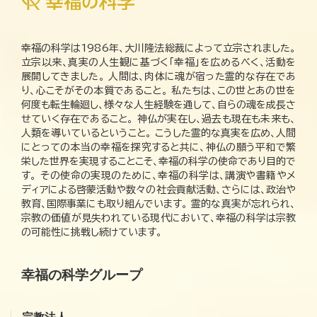
幸福の科学は1986年、大川隆法総裁によって立宗されました。
立宗以来、真実の人生観に基づく「幸福」を広めるべく、活動を
展開してきました。 人間は、肉体に魂が宿った霊的な存在であ
り、心こそがその本質であること。 私たちは、この世とあの世を
何度も転生輪廻し、様々な人生経験を通して、自らの魂を成長さ
せていく存在であること。 神仏が実在し、過去も現在も未来も、
人類を導いているということ。 こうした霊的な真実を広め、人間
にとっての本当の幸福を探究すると共に、神仏の願う平和で繁
栄した世界を実現することこそ、幸福の科学の使命であり目的で
す。 その使命の実現のために、幸福の科学は、講演や書籍やメ
ディアによる啓蒙活動や数々の社会貢献活動、さらには、政治や
教育、国際事業にも取り組んでいます。 霊的な真実が忘れられ、
宗教の価値が見失われている現代において、幸福の科学は宗教
の可能性に挑戦し続けています。
幸福の科学グループ