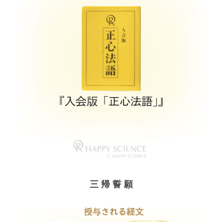
三 帰 誓 願