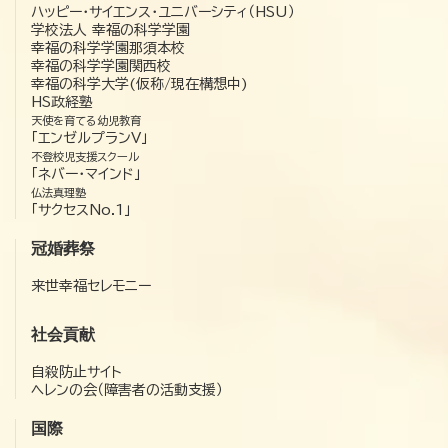
ハッピー・サイエンス・ユニバーシティ（HSU）
学校法人 幸福の科学学園
幸福の科学学園那須本校
幸福の科学学園関西校
幸福の科学大学(仮称/現在構想中)
HS政経塾
天使を育てる幼児教育
「エンゼルプランV」
不登校児支援スクール
「ネバー・マインド」
仏法真理塾
「サクセスNo.1」
冠婚葬祭
来世幸福セレモニー
社会貢献
自殺防止サイト
ヘレンの会（障害者の活動支援）
国際