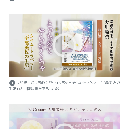
arrow_circle_right
『小説 とっちめてやらなくちゃ－タイム・トラベラー「宇高美佐の
手記」』大川隆法書き下ろし小説