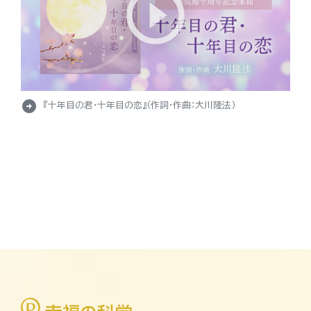
arrow_circle_right
『十年目の君・十年目の恋』（作詞・作曲：大川隆法）