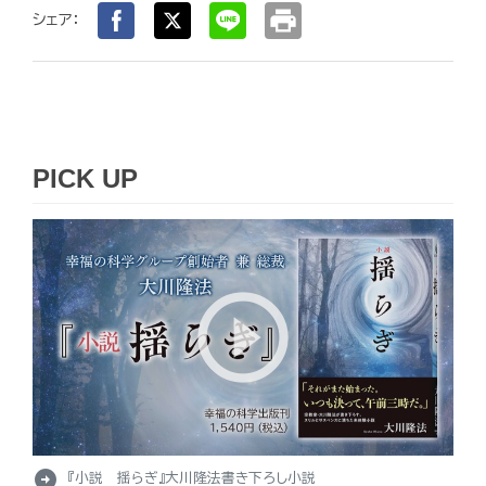
print
シェア：
PICK UP
arrow_circle_right
『小説 揺らぎ』大川隆法書き下ろし小説