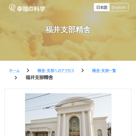
日本語
English
福井支部精舎
chevron_right
chevron_right
ホーム
精舎・支部へのアクセス
精舎・支部一覧
chevron_right
福井支部精舎