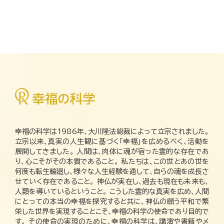
幸福の科学は1986年、大川隆法総裁によって立宗されました。
立宗以来、真実の人生観に基づく「幸福」を広めるべく、活動を
展開してきました。 人間は、肉体に魂が宿った霊的な存在であ
り、心こそがその本質であること。 私たちは、この世とあの世を
何度も転生輪廻し、様々な人生経験を通して、自らの魂を成長さ
せていく存在であること。 神仏が実在し、過去も現在も未来も、
人類を導いているということ。 こうした霊的な真実を広め、人間
にとっての本当の幸福を探究すると共に、神仏の願う平和で繁
栄した世界を実現することこそ、幸福の科学の使命であり目的で
す。 その使命の実現のために、幸福の科学は、講演や書籍やメ