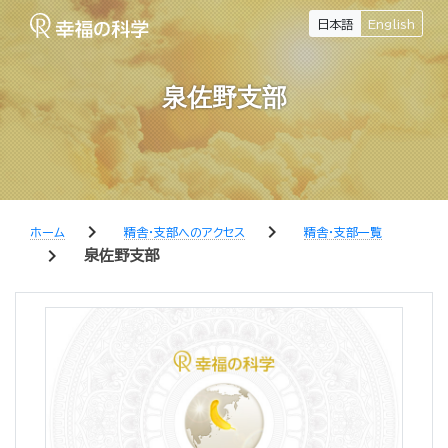
日本語
English
泉佐野支部
chevron_right
chevron_right
ホーム
精舎・支部へのアクセス
精舎・支部一覧
chevron_right
泉佐野支部