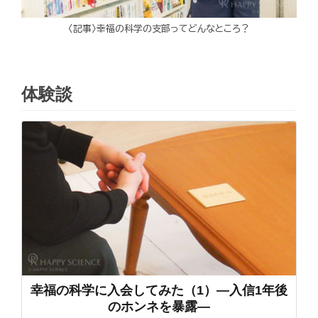
〈記事〉幸福の科学の支部ってどんなところ？
体験談
幸福の科学に入会してみた（1）―入信1年後
のホンネを暴露―