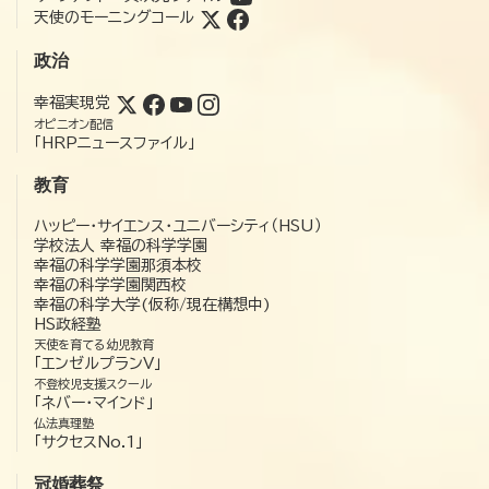
天使のモーニングコール
政治
幸福実現党
オピニオン配信
「HRPニュースファイル」
教育
ハッピー・サイエンス・ユニバーシティ（HSU）
学校法人 幸福の科学学園
幸福の科学学園那須本校
幸福の科学学園関西校
幸福の科学大学(仮称/現在構想中)
HS政経塾
天使を育てる幼児教育
「エンゼルプランV」
不登校児支援スクール
「ネバー・マインド」
仏法真理塾
「サクセスNo.1」
冠婚葬祭