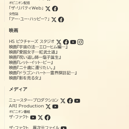
オピニオン配信
「ザ・リバティWeb」
女性誌
「アー・ユー・ハッピー?」
映画
HS ピクチャーズ スタジオ
映画『宇宙の法―エローヒム編―』
映画『愛国女子―紅武士道』
映画『呪い返し師—塩子誕生』
映画『レット・イット・ビー』
映画『二十歳に還りたい。』
映画『ドラゴン・ハート―霊界探訪記―』
映画『影を売る女』
メディア
ニュースター・プロダクション
ARI Production
オピニオン番組
ザ・ファクト
ザ・ファクト 異次元ファイル