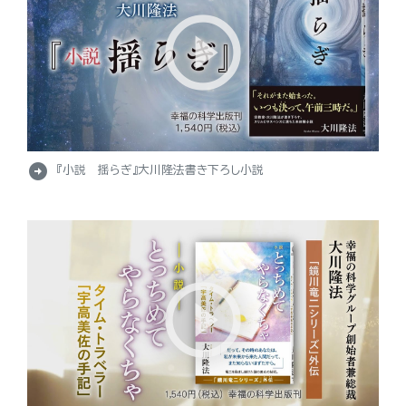
arrow_circle_right
『小説 揺らぎ』大川隆法書き下ろし小説