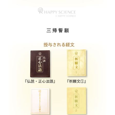
三 帰 誓 願