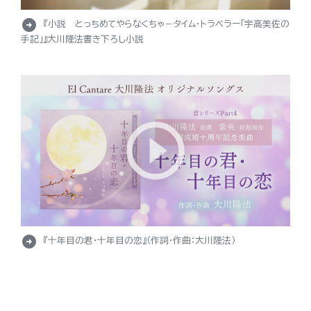
arrow_circle_right
『小説 とっちめてやらなくちゃ－タイム・トラベラー「宇高美佐の
手記」』大川隆法書き下ろし小説
arrow_circle_right
『十年目の君・十年目の恋』（作詞・作曲：大川隆法）