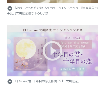
arrow_circle_right
『小説 とっちめてやらなくちゃ－タイム・トラベラー「宇高美佐の
手記」』大川隆法書き下ろし小説
arrow_circle_right
『十年目の君・十年目の恋』（作詞・作曲：大川隆法）