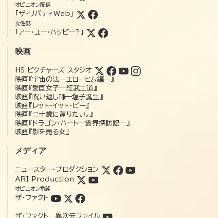
オピニオン配信
「ザ・リバティWeb」
女性誌
「アー・ユー・ハッピー?」
映画
HS ピクチャーズ スタジオ
映画『宇宙の法―エローヒム編―』
映画『愛国女子―紅武士道』
映画『呪い返し師—塩子誕生』
映画『レット・イット・ビー』
映画『二十歳に還りたい。』
映画『ドラゴン・ハート―霊界探訪記―』
映画『影を売る女』
メディア
ニュースター・プロダクション
ARI Production
オピニオン番組
ザ・ファクト
ザ・ファクト 異次元ファイル