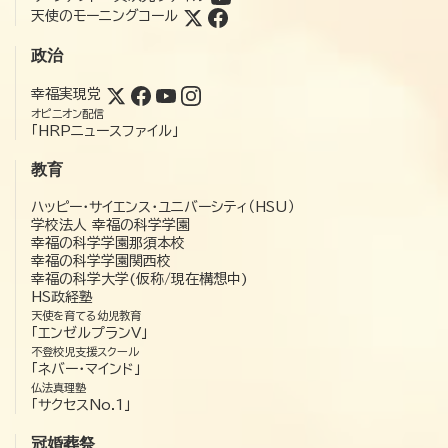
天使のモーニングコール
政治
幸福実現党
オピニオン配信
「HRPニュースファイル」
教育
ハッピー・サイエンス・ユニバーシティ（HSU）
学校法人 幸福の科学学園
幸福の科学学園那須本校
幸福の科学学園関西校
幸福の科学大学(仮称/現在構想中)
HS政経塾
天使を育てる幼児教育
「エンゼルプランV」
不登校児支援スクール
「ネバー・マインド」
仏法真理塾
「サクセスNo.1」
冠婚葬祭