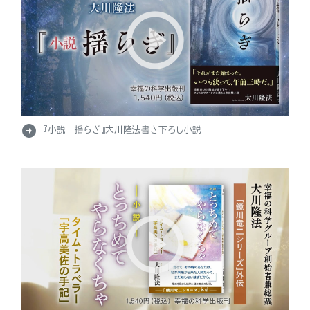
arrow_circle_right
『小説 揺らぎ』大川隆法書き下ろし小説