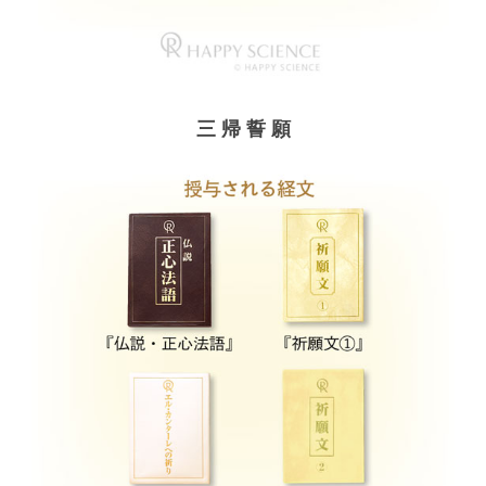
三 帰 誓 願