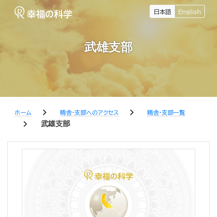
日本語
English
武雄支部
chevron_right
chevron_right
ホーム
精舎・支部へのアクセス
精舎・支部一覧
chevron_right
武雄支部