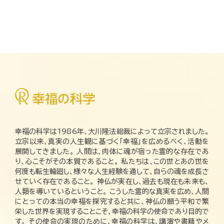
幸福の科学は1986年、大川隆法総裁によって立宗されました。
立宗以来、真実の人生観に基づく「幸福」を広めるべく、活動を
展開してきました。 人間は、肉体に魂が宿った霊的な存在であ
り、心こそがその本質であること。 私たちは、この世とあの世を
何度も転生輪廻し、様々な人生経験を通して、自らの魂を成長さ
せていく存在であること。 神仏が実在し、過去も現在も未来も、
人類を導いているということ。 こうした霊的な真実を広め、人間
にとっての本当の幸福を探究すると共に、神仏の願う平和で繁
栄した世界を実現することこそ、幸福の科学の使命であり目的で
す。 その使命の実現のために、幸福の科学は、講演や書籍やメ