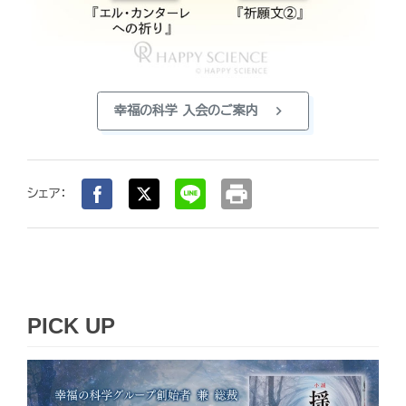
chevron_right
幸福の科学 入会のご案内
print
シェア：
PICK UP