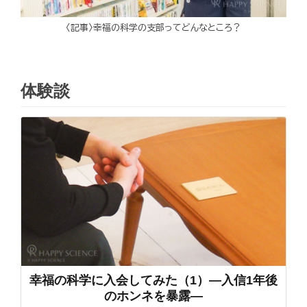
〈記事〉幸福の科学の支部ってどんなところ？
体験談
幸福の科学に入会してみた（1）―入信1年後
のホンネを暴露―