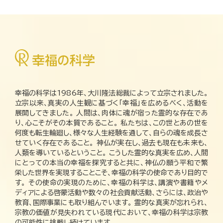
幸福の科学は1986年、大川隆法総裁によって立宗されました。
立宗以来、真実の人生観に基づく「幸福」を広めるべく、活動を
展開してきました。 人間は、肉体に魂が宿った霊的な存在であ
り、心こそがその本質であること。 私たちは、この世とあの世を
何度も転生輪廻し、様々な人生経験を通して、自らの魂を成長さ
せていく存在であること。 神仏が実在し、過去も現在も未来も、
人類を導いているということ。 こうした霊的な真実を広め、人間
にとっての本当の幸福を探究すると共に、神仏の願う平和で繁
栄した世界を実現することこそ、幸福の科学の使命であり目的で
す。 その使命の実現のために、幸福の科学は、講演や書籍やメ
ディアによる啓蒙活動や数々の社会貢献活動、さらには、政治や
教育、国際事業にも取り組んでいます。 霊的な真実が忘れられ、
宗教の価値が見失われている現代において、幸福の科学は宗教
の可能性に挑戦し続けています。