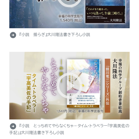
arrow_circle_right
『小説 揺らぎ』大川隆法書き下ろし小説
arrow_circle_right
『小説 とっちめてやらなくちゃ－タイム・トラベラー「宇高美佐の
手記」』大川隆法書き下ろし小説