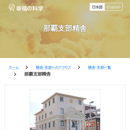
日本語
English
那覇支部精舎
chevron_right
chevron_right
ホーム
精舎・支部へのアクセス
精舎・支部一覧
chevron_right
那覇支部精舎