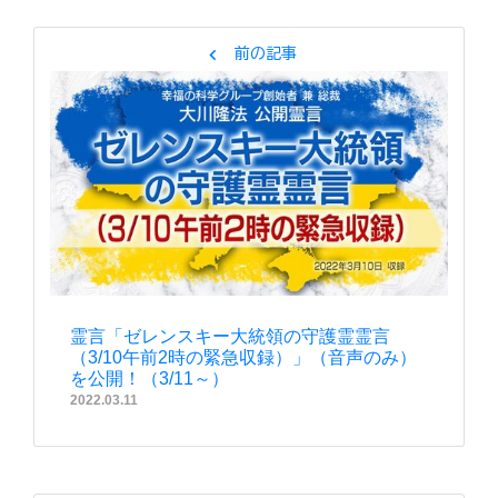
chevron_left
前の記事
霊言「ゼレンスキー大統領の守護霊霊言
（3/10午前2時の緊急収録）」（音声のみ）
を公開！（3/11～）
2022.03.11