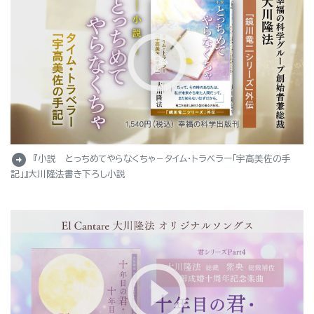
arrow_circle_right
『小説 とっちめてやらなくちゃ－タイム・トラベラー「宇高美佐の手
記」』大川隆法書き下ろし小説