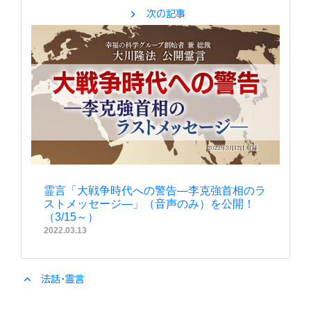
chevron_right
次の記事
霊言「大戦争時代への警告—李克強首相のラ
ストメッセージ—」（音声のみ）を公開！
（3/15～）
2022.03.13
expand_less
法話・霊言