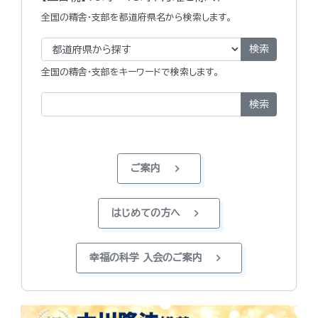
全国の精舎・支部を都道府県名から検索します。
検索
全国の精舎・支部をキーワードで検索します。
検索
chevron_right
ご案内
chevron_right
はじめての方へ
chevron_right
幸福の科学 入会のご案内