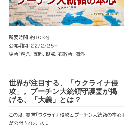
所要時間：約103分
公開期間：22/2/25～
場所：精舎, 支部, 拠点, 布教所, 海外
世界が注目する、「ウクライナ侵
攻」。プーチン大統領守護霊が掲
げる、「大義」とは？
この度、霊言「ウクライナ侵攻とプーチン大統領の本心」
が公開されました。