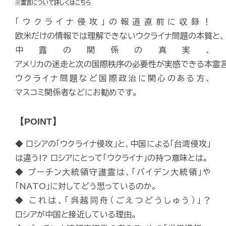
※霊言について詳しくはこちら
「ウクライナ侵攻」の報道直前に収録！
欧米だけの情報では理解できないウクライナ問題の本質と、
中露の関係の真実、
アメリカの迷走と次の国際秩序の必要性が実感できる本霊
ウクライナ問題など国際政治に関心のある方、
マスコミ関係者などにお勧めです。
【POINT】
◆ ロシアの「ウクライナ侵攻」と、中国による「台湾侵攻」
は違う!? ロシアにとって「ウクライナ」の持つ意味とは。
◆ プーチン大統領守護霊は、「バイデン大統領」や
「NATO」に対してどう思っているのか。
◆ これは、「呉越同舟（ごえつどうしゅう）」？
ロシアが中国と接近している理由。