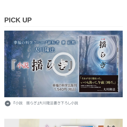
PICK UP
arrow_circle_right
『小説 揺らぎ』大川隆法書き下ろし小説