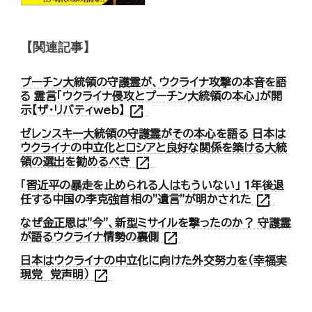
【関連記事】
プーチン大統領の守護霊が、ウクライナ攻撃の本音を語
る 霊言「ウクライナ侵攻とプーチン大統領の本心」が開
open_in_new
示【ザ・リバティweb】
ゼレンスキー大統領の守護霊がその本心を語る 日本は
ウクライナの中立化とロシアと良好な関係を築ける大統
open_in_new
領の選出を勧めるべき
「習近平の暴走を止められる人はもういない」 1年後退
open_in_new
任する中国の李克強首相の"遺言"が明かされた
なぜ金正恩は"今"、新型ミサイルを撃ったのか？ 守護霊
open_in_new
が語るウクライナ情勢の裏側
日本はウクライナの中立化に向けた外交努力を（幸福実
open_in_new
現党 党声明）