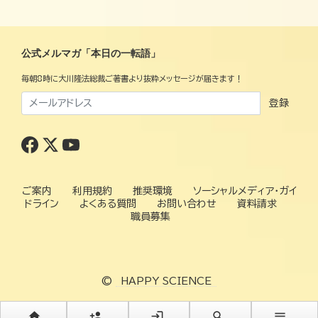
公式メルマガ「本日の一転語」
毎朝8時に大川隆法総裁ご著書より抜粋メッセージが届きます！
登録
ご案内
利用規約
推奨環境
ソーシャルメディア・ガイ
ドライン
よくある質問
お問い合わせ
資料請求
職員募集
©
HAPPY SCIENCE
home
person_add
login
search
menu