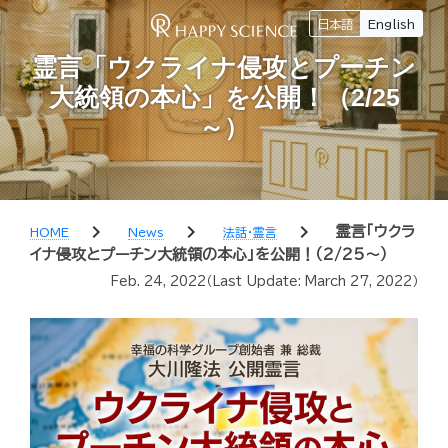
日本語
English
霊言「ウクライナ侵攻とプーチン
大統領の本心」を公開！（2/25
～）
chevron_right
chevron_right
chevron_right
霊言「ウクラ
HOME
News
法話・霊言
イナ侵攻とプーチン大統領の本心」を公開！（2/25～）
Feb. 24, 2022
（Last Update:
March 27, 2022
）