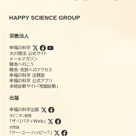
HAPPY SCIENCE GROUP
宗教法人
幸福の科学
大川隆法 公式サイト
メールマガジン
精舎へ行こう
精舎・支部へのアクセス
幸福の科学 法務室
幸福の科学 公式アプリ
本格診断サイト「地獄診断」
出版
幸福の科学出版
オピニオン配信
「ザ・リバティWeb」
女性誌
「アー・ユー・ハッピー?」