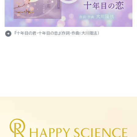
arrow_circle_right
『十年目の君・十年目の恋』（作詞・作曲：大川隆法）