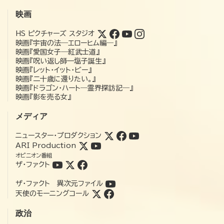
映画
HS ピクチャーズ スタジオ
映画『宇宙の法―エローヒム編―』
映画『愛国女子―紅武士道』
映画『呪い返し師—塩子誕生』
映画『レット・イット・ビー』
映画『二十歳に還りたい。』
映画『ドラゴン・ハート―霊界探訪記―』
映画『影を売る女』
メディア
ニュースター・プロダクション
ARI Production
オピニオン番組
ザ・ファクト
ザ・ファクト 異次元ファイル
天使のモーニングコール
政治