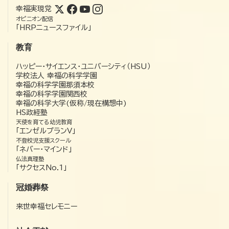
幸福実現党
オピニオン配信
「HRPニュースファイル」
教育
ハッピー・サイエンス・ユニバーシティ（HSU）
学校法人 幸福の科学学園
幸福の科学学園那須本校
幸福の科学学園関西校
幸福の科学大学(仮称/現在構想中)
HS政経塾
天使を育てる幼児教育
「エンゼルプランV」
不登校児支援スクール
「ネバー・マインド」
仏法真理塾
「サクセスNo.1」
冠婚葬祭
来世幸福セレモニー