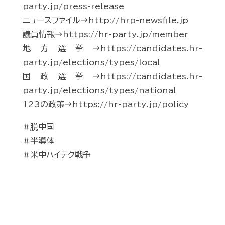
party.jp/press-release
ニュースファイル→http://hrp-newsfile.jp
議員情報→https://hr-party.jp/member
地方選挙→https://candidates.hr-
party.jp/elections/types/local
国政選挙→https://candidates.hr-
party.jp/elections/types/national
123の政策→https://hr-party.jp/policy
#脱中国
#半導体
#米中ハイテク戦争