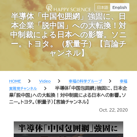
日本語
English
半導体「中国包囲網」強固に、日
本企業「脱中国」への大転換！対
中制裁による日本への影響。ソニ
ー。トヨタ。（釈量子）【言論チ
ャンネル】
chevron_right
chevron_right
chevron_right
HOME
Video
幸福の科学グループ
幸福
chevron_right
半導体「中国包囲網」強固に、日本企
実現党チャンネル
業「脱中国」への大転換！対中制裁による日本への影響。ソ
ニー。トヨタ。（釈量子）【言論チャンネル】
Oct. 22, 2020