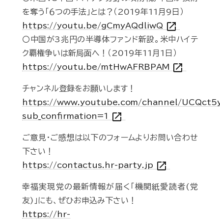
を奪う「６つの手法」とは？（2019年11月9日）
open_in_new
https://youtu.be/gCmyAQdliwQ
〇中国が3兆円の半導体ファンド新設。米中ハイテ
ク覇権争いは新局面へ！（2019年11月1日）
open_in_new
https://youtu.be/mtHwAFRBPAM
チャンネル登録をお願いします！
https://www.youtube.com/channel/UCQct
open_in_new
sub_confirmation=1
ご意見・ご感想は以下のフォームよりお問い合わせ
下さい！
open_in_new
https://contactus.hr-party.jp
幸福実現党の最新情報が届く「機関紙愛読者(党
友)」にも、ぜひお申込み下さい！
https://hr-