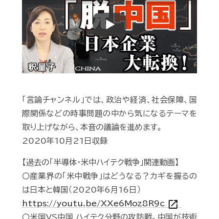
Play
「言論チャンネル」では、政治や経済、社会保障、国
際関係などの時事問題の中から気になるテーマを
取り上げながら、本音の議論を進めます。
2020年10月21日収録
【過去の「半導体・米中ハイテク戦争」関連動画】
〇産業界の「米中戦争」はどうなる？カギを握るの
は日本と韓国（2020年6月16日）
open_in_new
https://youtu.be/XXe6Moz8R9c
〇米国VS中国 ハイテク分野の攻防戦。中国が技術