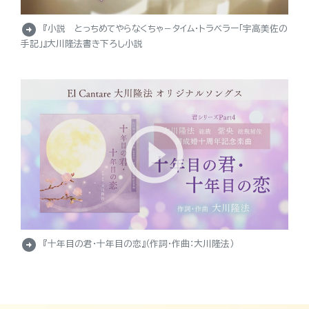
arrow_circle_right
『小説 とっちめてやらなくちゃ－タイム・トラベラー「宇高美佐の
手記」』大川隆法書き下ろし小説
arrow_circle_right
『十年目の君・十年目の恋』（作詞・作曲：大川隆法）