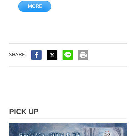
MORE
print
SHARE:
PICK UP