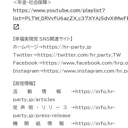
＜年金・社会保障＞
https://www.youtube.com/playlist?
list=PLTW_8RVvfU6azZX_c37XYAj5dvXiMwF
open_in_new
【幸福実現党 SNS関連サイト】
ホームページ→https://hr-party.jp
Twitter→https://twitter.com/hr_party_TW
Facebook→https://www.facebook.com/hrp.of
Instagram→https://www.instagram.com/hr.p
【政党情報】
活動情報→https://info.hr-
party.jp/articles
党声明・リリース→https://info.hr-
party.jp/press-release
機関紙情報→https://info.hr-