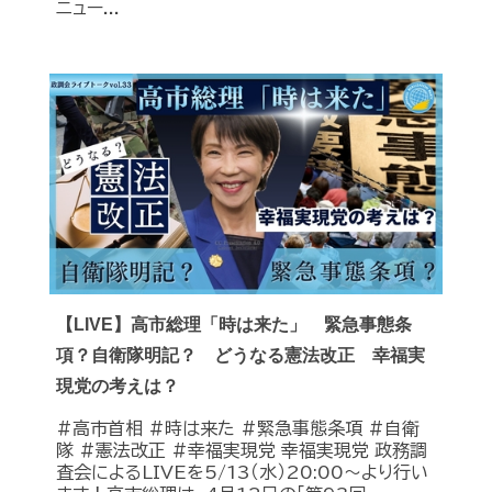
ニュー...
【LIVE】高市総理「時は来た」 緊急事態条
項？自衛隊明記？ どうなる憲法改正 幸福実
現党の考えは？
#高市首相 #時は来た #緊急事態条項 #自衛
隊 #憲法改正 #幸福実現党 幸福実現党 政務調
査会によるLIVEを5/13（水）20:00〜より行い