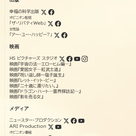
幸福の科学出版
オピニオン配信
「ザ・リバティWeb」
女性誌
「アー・ユー・ハッピー?」
映画
HS ピクチャーズ スタジオ
映画『宇宙の法―エローヒム編―』
映画『愛国女子―紅武士道』
映画『呪い返し師—塩子誕生』
映画『レット・イット・ビー』
映画『二十歳に還りたい。』
映画『ドラゴン・ハート―霊界探訪記―』
映画『影を売る女』
メディア
ニュースター・プロダクション
ARI Production
オピニオン番組