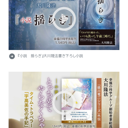
arrow_circle_right
『小説 揺らぎ』大川隆法書き下ろし小説