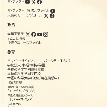
ザ・ファクト
ザ・ファクト 異次元ファイル
天使のモーニングコール
政治
幸福実現党
オピニオン配信
「HRPニュースファイル」
教育
ハッピー・サイエンス・ユニバーシティ（HSU）
学校法人 幸福の科学学園
幸福の科学学園那須本校
幸福の科学学園関西校
幸福の科学大学(仮称/現在構想中)
HS政経塾
天使を育てる幼児教育
「エンゼルプランV」
不登校児支援スクール
「ネバー・マインド」
仏法真理塾