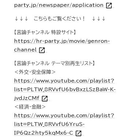
open_in_new
party.jp/newspaper/application
↓↓↓ こちらもご覧ください！ ↓↓↓
【言論チャンネル 特設サイト】
https://hr-party.jp/movie/genron-
open_in_new
channel
【言論チャンネル テーマ別再生リスト】
＜外交・安全保障＞
https://www.youtube.com/playlist?
list=PLTW_8RVvfU6bvBxzLSzBaW-K-
open_in_new
jvdJzCMf
＜経済・金融＞
https://www.youtube.com/playlist?
list=PLTW_8RVvfU6YruS-
open_in_new
IP6Qz2hty5kqMx6-C