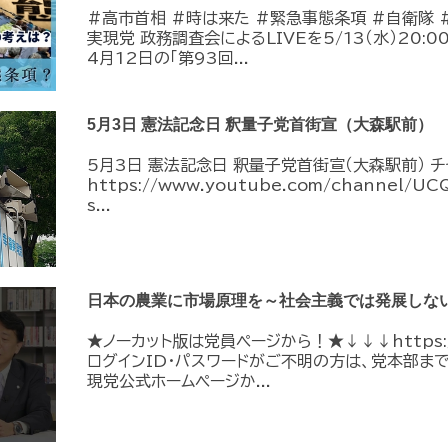
#高市首相 #時は来た #緊急事態条項 #自衛隊 
実現党 政務調査会によるLIVEを5/13（水）20
4月12日の「第93回...
5月3日 憲法記念日 釈量子党首街宣（大森駅前）
5月3日 憲法記念日 釈量子党首街宣（大森駅前） 
https://www.youtube.com/channel/U
s...
日本の農業に市場原理を～社会主義では発展しない
★ノーカット版は党員ページから！★↓↓↓https://me
ログインID・パスワードがご不明の方は、党本部ま
現党公式ホームページか...