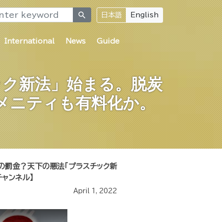
search
日本語
English
International
News
Guide
ック新法」始まる。脱炭
メニティも有料化か。
】
の罰金？天下の悪法「プラスチック新
ャンネル】
April 1, 2022