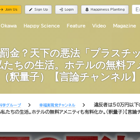
rrow_forward
edit
login
local_florist
Join Us
Sign Up
Login
Happiness Planting
 Okawa
Happy Science
Feature
Video
Magazine
の罰金？天下の悪法「プラスチ
私たちの生活。ホテルの無料ア
（釈量子）【言論チャンネル
chevron_right
chevron_right
違反者は50万円以下
科学グループ
幸福実現党チャンネル
私たちの生活。ホテルの無料アメニティも有料化か。（釈量子）【言論チ