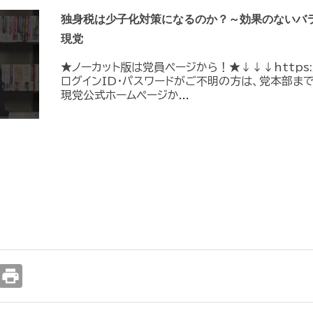
独身税は少子化対策になるのか？～効果のないバラ
現党
★ノーカット版は党員ページから！★↓↓↓https://me
ログインID・パスワードがご不明の方は、党本部ま
現党公式ホームページか...
print