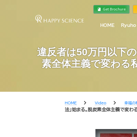
book
a
Get Brochure
HOME
Ryuho
違反者は50万円以下
素全体主義で変わる
chevron_right
chevron_right
HOME
Video
幸福の
法」始まる。脱炭素全体主義で変わる