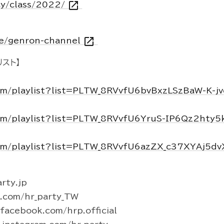
open_in_new
icy/class/2022/
open_in_new
vie/genron-channel
スト】
om/playlist?list=PLTW_8RVvfU6bvBxzLSzBaW-K-j
om/playlist?list=PLTW_8RVvfU6YruS-IP6Qz2hty
om/playlist?list=PLTW_8RVvfU6azZX_c37XYAj5d
rty.jp
r.com/hr_party_TW
acebook.com/hrp.official