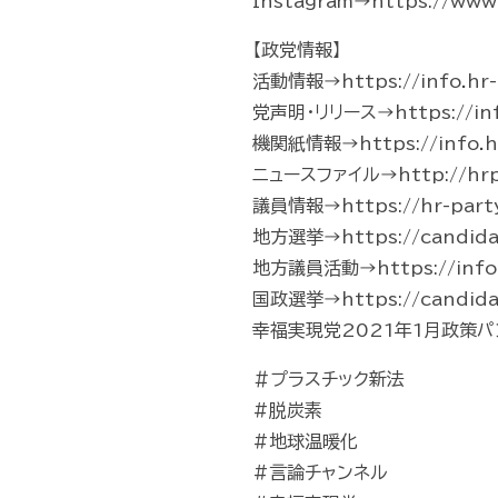
Instagram→https://www.
【政党情報】
活動情報→https://info.hr-p
党声明・リリース→https://info.
機関紙情報→https://info.hr
ニュースファイル→http://hrp-
議員情報→https://hr-part
地方選挙→https://candidate
地方議員活動→https://info.hr-
国政選挙→https://candidate
幸福実現党2021年1月政策パンフレッ
＃プラスチック新法
#脱炭素
#地球温暖化
#言論チャンネル