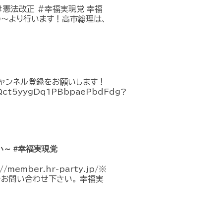
#憲法改正 #幸福実現党 幸福
:00〜より行います！高市総理は、
チャンネル登録をお願いします！
CQct5yygDq1PBbpaePbdFdg?
～ #幸福実現党
mber.hr-party.jp/※
でお問い合わせ下さい。 幸福実