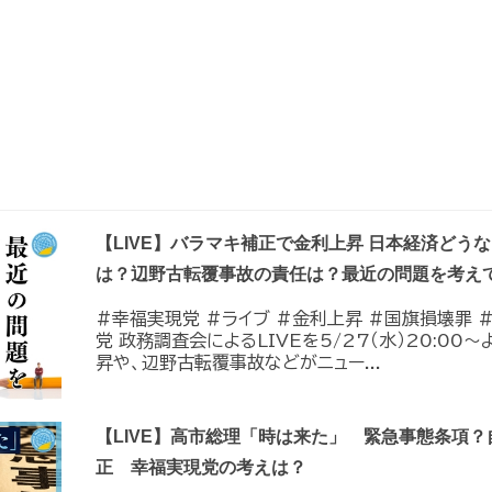
【LIVE】バラマキ補正で金利上昇 日本経済どう
は？辺野古転覆事故の責任は？最近の問題を考え
#幸福実現党 #ライブ #金利上昇 #国旗損壊罪 
党 政務調査会によるLIVEを5/27（水）20:0
昇や、辺野古転覆事故などがニュー...
【LIVE】高市総理「時は来た」 緊急事態条項
正 幸福実現党の考えは？