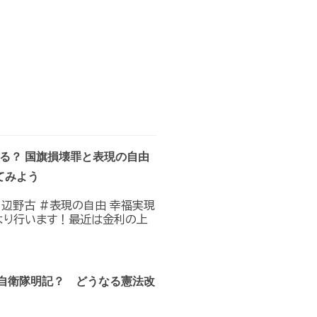
なる？ 国旗損壊罪と表現の自由
てみよう
#辺野古 #表現の自由 幸福実現
0〜より行います！最近は金利の上
？自衛隊明記？ どうなる憲法改