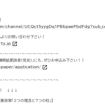
！
com/channel/UCQct5yygDq1PBbpaePbdFdg?sub_c
ムよりお問い合わせ下さい！
open_in_new
rty.jp
～・～・～・～・～・～・～・～・～・～・～
機関紙愛読者(党友)」にも、ぜひお申込み下さい！！
open_in_new
spaper/application/
～・～・～・～・～・～・～・～・～・～・～
！ ↓↓↓
主要政策「2つの理念と7つの柱」】