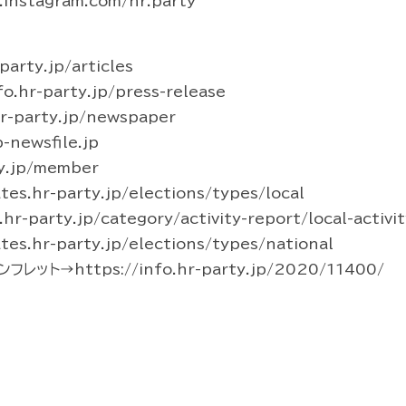
instagram.com/hr.party
arty.jp/articles
hr-party.jp/press-release
-party.jp/newspaper
newsfile.jp
y.jp/member
s.hr-party.jp/elections/types/local
party.jp/category/activity-report/local-activit
s.hr-party.jp/elections/types/national
ト→https://info.hr-party.jp/2020/11400/