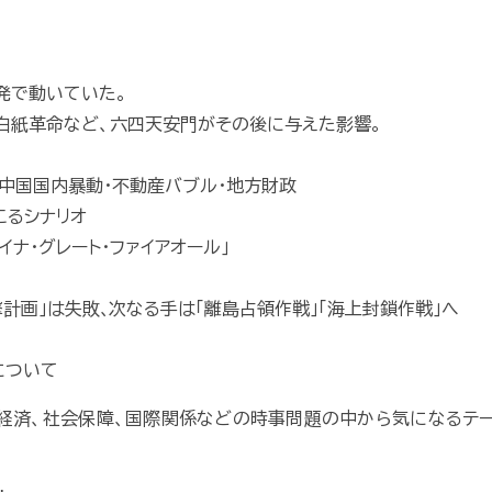
発で動いていた。
白紙革命など、六四天安門がその後に与えた影響｡
､中国国内暴動･不動産バブル･地方財政
こるシナリオ
イナ･グレート･ファイアオール｣
計画｣は失敗､次なる手は｢離島占領作戦｣｢海上封鎖作戦｣へ
について
や経済、社会保障、国際関係などの時事問題の中から気になるテ