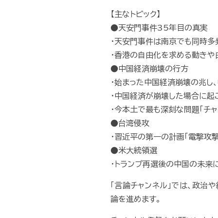
【主なトピック】
●天安門事件35年目の真実
・天安門事件は南京でも同時多
・香港の自由化を求める動きや
●中国経済崩壊の行方
・始まった中国経済崩壊の兆し
・中国経済が崩壊した場合に起
・今本土で最も深刻な問題｢チャ
●台湾侵攻
・習近平の第一の計画｢電撃攻撃
●米大統領選
・トランプ再選後の中国の未来
「言論チャンネル」では、政治
論を進めます。