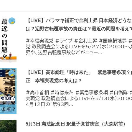
【LIVE】バラマキ補正で金利上昇 日本経済どう
は？辺野古転覆事故の責任は？最近の問題を考え
#幸福実現党 #ライブ #金利上昇 #国旗損壊罪 
党 政務調査会によるLIVEを5/27（水）20:0
昇や、辺野古転覆事故などがニュー...
【LIVE】高市総理「時は来た」 緊急事態条項
正 幸福実現党の考えは？
#高市首相 #時は来た #緊急事態条項 #自衛隊 
実現党 政務調査会によるLIVEを5/13（水）20
4月12日の「第93回...
5月3日 憲法記念日 釈量子党首街宣（大森駅前）