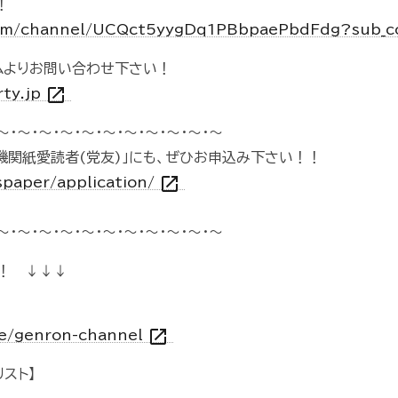
！
com/channel/UCQct5yygDq1PBbpaePbdFdg?sub_c
ムよりお問い合わせ下さい！
open_in_new
rty.jp
～・～・～・～・～・～・～・～・～・～・～
機関紙愛読者(党友)」にも、ぜひお申込み下さい！！
open_in_new
spaper/application/
～・～・～・～・～・～・～・～・～・～・～
！ ↓↓↓
open_in_new
vie/genron-channel
スト】