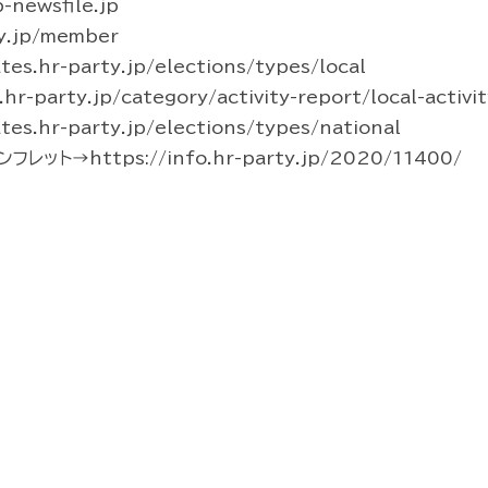
newsfile.jp
y.jp/member
s.hr-party.jp/elections/types/local
party.jp/category/activity-report/local-activit
s.hr-party.jp/elections/types/national
ト→https://info.hr-party.jp/2020/11400/