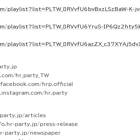
om/playlist?list=PLTW_8RVvfU6bvBxzLSzBaW-K-j
om/playlist?list=PLTW_8RVvfU6YruS-IP6Qz2hty
om/playlist?list=PLTW_8RVvfU6azZX_c37XYAj5d
rty.jp
r.com/hr_party_TW
acebook.com/hrp.official
instagram.com/hr.party
arty.jp/articles
hr-party.jp/press-release
-party.jp/newspaper