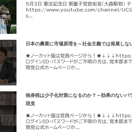
5月3日 憲法記念日 釈量子党首街宣（大森駅前） 
https://www.youtube.com/channel/U
s...
日本の農業に市場原理を～社会主義では発展しない
★ノーカット版は党員ページから！★↓↓↓https://me
ログインID・パスワードがご不明の方は、党本部ま
現党公式ホームページか...
独身税は少子化対策になるのか？～効果のないバラ
現党
★ノーカット版は党員ページから！★↓↓↓https://me
ログインID・パスワードがご不明の方は、党本部ま
現党公式ホームページか...