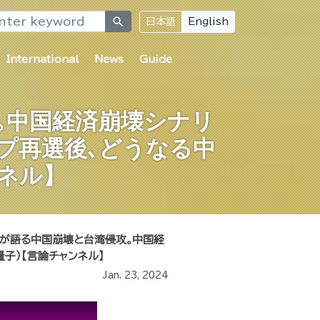
search
日本語
English
International
News
Guide
｡中国経済崩壊シナリ
ンプ再選後､どうなる中
ネル】
ーが語る中国崩壊と台湾侵攻｡中国経
子）【言論チャンネル】
Jan. 23, 2024