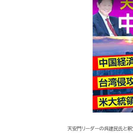
天安門リーダーの呉建民氏と釈