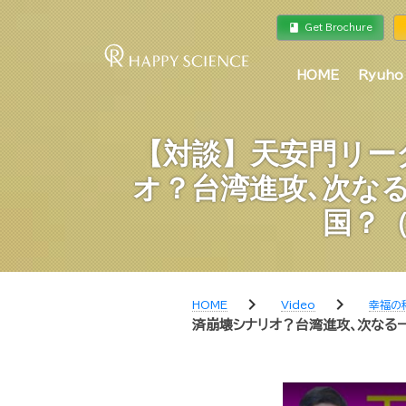
book
a
Get Brochure
HOME
Ryuho
【対談】天安門リー
オ？台湾進攻､次なる
国？
chevron_right
chevron_right
HOME
Video
幸福の
済崩壊シナリオ？台湾進攻､次なる一