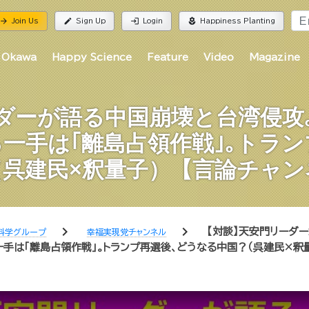
rrow_forward
edit
login
local_florist
Join Us
Sign Up
Login
Happiness Planting
 Okawa
Happy Science
Feature
Video
Magazine
ダーが語る中国崩壊と台湾侵攻
一手は｢離島占領作戦｣｡トラ
（呉建民×釈量子）【言論チャン
chevron_right
chevron_right
【対談】天安門リーダ
科学グループ
幸福実現党チャンネル
手は｢離島占領作戦｣｡トランプ再選後､どうなる中国？（呉建民×釈量