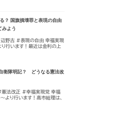
なる？ 国旗損壊罪と表現の自由
てみよう
#辺野古 #表現の自由 幸福実現
0〜より行います！最近は金利の上
？自衛隊明記？ どうなる憲法改
#憲法改正 #幸福実現党 幸福
:00〜より行います！高市総理は、