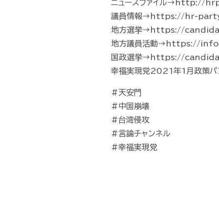
ニュースファイル→http://hrp-
議員情報→https://hr-part
地方選挙→https://candidate
地方議員活動→https://info.hr-
国政選挙→https://candidate
幸福実現党2021年1月政策パンフレッ
#天安門
#中国崩壊
#台湾侵攻
#言論チャンネル
#幸福実現党