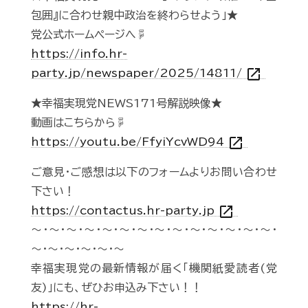
包囲』に合わせ親中政治を終わらせよう」★
党公式ホームページへ☟
https://info.hr-
open_in_new
party.jp/newspaper/2025/14811/
★幸福実現党NEWS171号解説映像★
動画はこちらから☟
open_in_new
https://youtu.be/FfyiYcvWD94
ご意見・ご感想は以下のフォームよりお問い合わせ
下さい！
open_in_new
https://contactus.hr-party.jp
～・～・～・～・～・～・～・～・～・～・～・～・～・～・
～・～・～・～・～・～
幸福実現党の最新情報が届く「機関紙愛読者(党
友)」にも、ぜひお申込み下さい！！
https://hr-