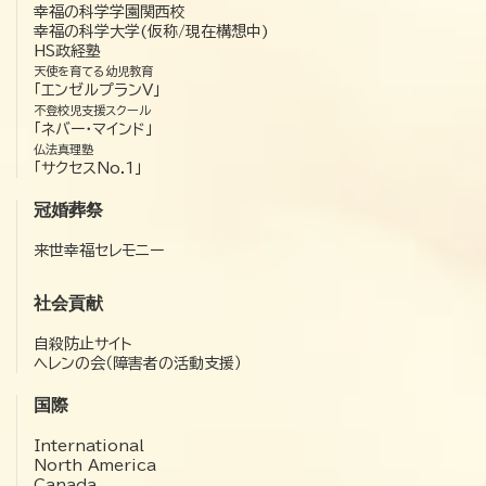
幸福の科学学園関西校
幸福の科学大学(仮称/現在構想中)
HS政経塾
天使を育てる幼児教育
「エンゼルプランV」
不登校児支援スクール
「ネバー・マインド」
仏法真理塾
「サクセスNo.1」
冠婚葬祭
来世幸福セレモニー
社会貢献
自殺防止サイト
ヘレンの会（障害者の活動支援）
国際
International
North America
Canada