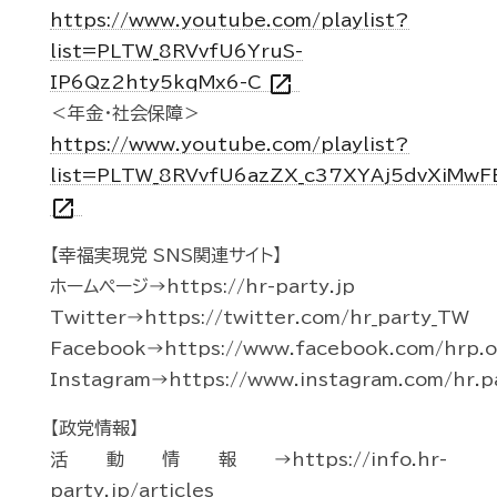
https://www.youtube.com/playlist?
list=PLTW_8RVvfU6YruS-
open_in_new
IP6Qz2hty5kqMx6-C
＜年金・社会保障＞
https://www.youtube.com/playlist?
list=PLTW_8RVvfU6azZX_c37XYAj5dvXiMwF
open_in_new
【幸福実現党 SNS関連サイト】
ホームページ→https://hr-party.jp
Twitter→https://twitter.com/hr_party_TW
Facebook→https://www.facebook.com/hrp.of
Instagram→https://www.instagram.com/hr.p
【政党情報】
活動情報→https://info.hr-
party.jp/articles