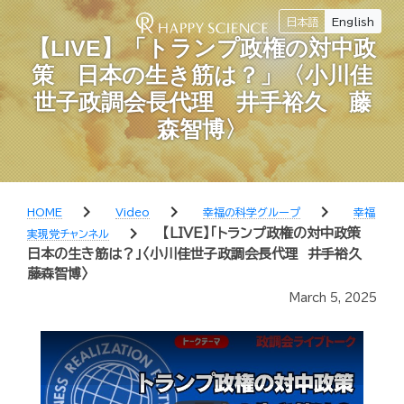
日本語
English
【LIVE】「トランプ政権の対中政
策 日本の生き筋は？」〈小川佳
世子政調会長代理 井手裕久 藤
森智博〉
chevron_right
chevron_right
chevron_right
HOME
Video
幸福の科学グループ
幸福
chevron_right
【LIVE】「トランプ政権の対中政策
実現党チャンネル
日本の生き筋は？」〈小川佳世子政調会長代理 井手裕久
藤森智博〉
March 5, 2025