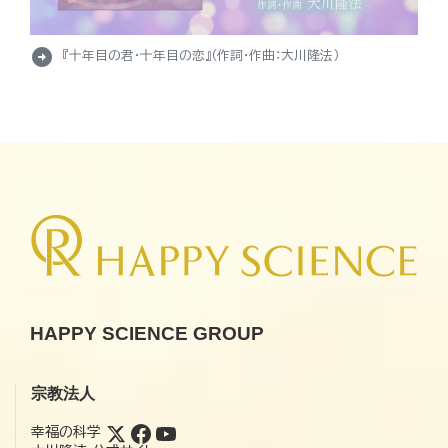
arrow_circle_right
『十年目の君・十年目の恋』（作詞・作曲：大川隆法）
HAPPY SCIENCE GROUP
宗教法人
幸福の科学