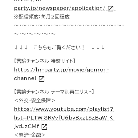
open_in_new
party.jp/newspaper/application/
※配信頻度：毎月2回程度
～・～・～・～・～・～・～・～・～・～・～・～・～・～・
～・～・～・～・～・～
↓↓↓ こちらもご覧ください！ ↓↓↓
【言論チャンネル 特設サイト】
https://hr-party.jp/movie/genron-
open_in_new
channel
【言論チャンネル テーマ別再生リスト】
＜外交・安全保障＞
https://www.youtube.com/playlist?
list=PLTW_8RVvfU6bvBxzLSzBaW-K-
open_in_new
jvdJzCMf
＜経済・金融＞