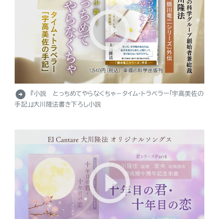
arrow_circle_right
『小説 とっちめてやらなくちゃ－タイム・トラベラー「宇高美佐の
手記」』大川隆法書き下ろし小説