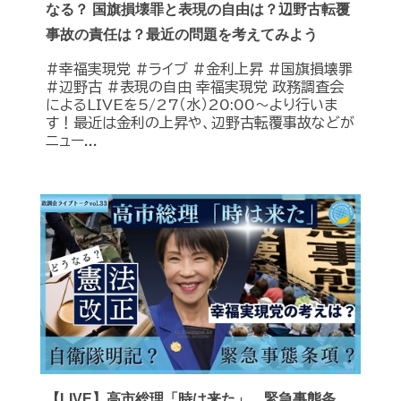
なる？ 国旗損壊罪と表現の自由は？辺野古転覆
事故の責任は？最近の問題を考えてみよう
#幸福実現党 #ライブ #金利上昇 #国旗損壊罪
#辺野古 #表現の自由 幸福実現党 政務調査会
によるLIVEを5/27（水）20:00〜より行いま
す！最近は金利の上昇や、辺野古転覆事故などが
ニュー...
【LIVE】高市総理「時は来た」 緊急事態条