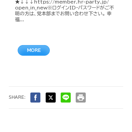
★↓↓↓https://member.hr-party.jp/
open_in_new※ログインID・パスワードがご不
明の方は、党本部までお問い合わせ下さい。 幸
福...
MORE
print
SHARE: