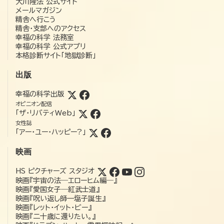
大川隆法 公式サイト
メールマガジン
精舎へ行こう
精舎・支部へのアクセス
幸福の科学 法務室
幸福の科学 公式アプリ
本格診断サイト「地獄診断」
出版
幸福の科学出版
オピニオン配信
「ザ・リバティWeb」
女性誌
「アー・ユー・ハッピー?」
映画
HS ピクチャーズ スタジオ
映画『宇宙の法―エローヒム編―』
映画『愛国女子―紅武士道』
映画『呪い返し師—塩子誕生』
映画『レット・イット・ビー』
映画『二十歳に還りたい。』