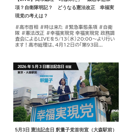
項？自衛隊明記？ どうなる憲法改正 幸福実
現党の考えは？
#高市首相 #時は来た #緊急事態条項 #自衛
隊 #憲法改正 #幸福実現党 幸福実現党 政務調
査会によるLIVEを5/13（水）20:00〜より行い
ます！高市総理は、4月12日の「第93回...
5月3日 憲法記念日 釈量子党首街宣（大森駅前）