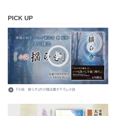
PICK UP
arrow_circle_right
『小説 揺らぎ』大川隆法書き下ろし小説