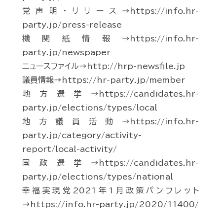
党声明・リリース→https://info.hr-
party.jp/press-release
機関紙情報→https://info.hr-
party.jp/newspaper
ニュースファイル→http://hrp-newsfile.jp
議員情報→https://hr-party.jp/member
地方選挙→https://candidates.hr-
party.jp/elections/types/local
地方議員活動→https://info.hr-
party.jp/category/activity-
report/local-activity/
国政選挙→https://candidates.hr-
party.jp/elections/types/national
幸福実現党2021年1月政策パンフレット
→https://info.hr-party.jp/2020/11400/