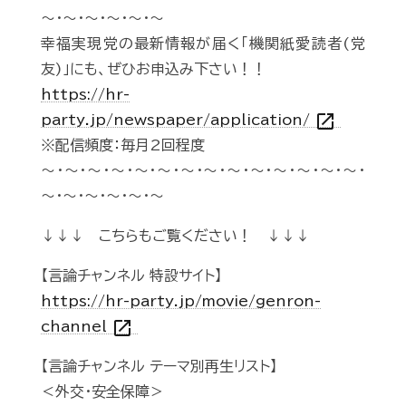
～・～・～・～・～・～
幸福実現党の最新情報が届く「機関紙愛読者(党
友)」にも、ぜひお申込み下さい！！
https://hr-
open_in_new
party.jp/newspaper/application/
※配信頻度：毎月2回程度
～・～・～・～・～・～・～・～・～・～・～・～・～・～・
～・～・～・～・～・～
↓↓↓ こちらもご覧ください！ ↓↓↓
【言論チャンネル 特設サイト】
https://hr-party.jp/movie/genron-
open_in_new
channel
【言論チャンネル テーマ別再生リスト】
＜外交・安全保障＞