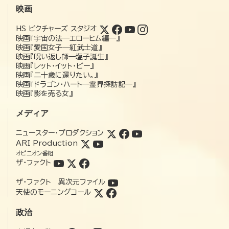
映画
HS ピクチャーズ スタジオ
映画『宇宙の法―エローヒム編―』
映画『愛国女子―紅武士道』
映画『呪い返し師—塩子誕生』
映画『レット・イット・ビー』
映画『二十歳に還りたい。』
映画『ドラゴン・ハート―霊界探訪記―』
映画『影を売る女』
メディア
ニュースター・プロダクション
ARI Production
オピニオン番組
ザ・ファクト
ザ・ファクト 異次元ファイル
天使のモーニングコール
政治