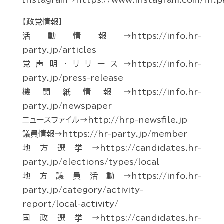
Instagram→https://www.instagram.com/hr.p
【政党情報】
活動情報→https://info.hr-
party.jp/articles
党声明・リリース→https://info.hr-
party.jp/press-release
機関紙情報→https://info.hr-
party.jp/newspaper
ニュースファイル→http://hrp-newsfile.jp
議員情報→https://hr-party.jp/member
地方選挙→https://candidates.hr-
party.jp/elections/types/local
地方議員活動→https://info.hr-
party.jp/category/activity-
report/local-activity/
国政選挙→https://candidates.hr-