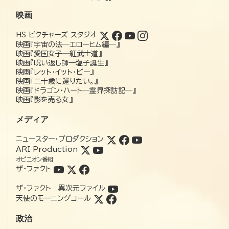
映画
HS ピクチャーズ スタジオ
映画『宇宙の法―エローヒム編―』
映画『愛国女子―紅武士道』
映画『呪い返し師—塩子誕生』
映画『レット・イット・ビー』
映画『二十歳に還りたい。』
映画『ドラゴン・ハート―霊界探訪記―』
映画『影を売る女』
メディア
ニュースター・プロダクション
ARI Production
オピニオン番組
ザ・ファクト
ザ・ファクト 異次元ファイル
天使のモーニングコール
政治