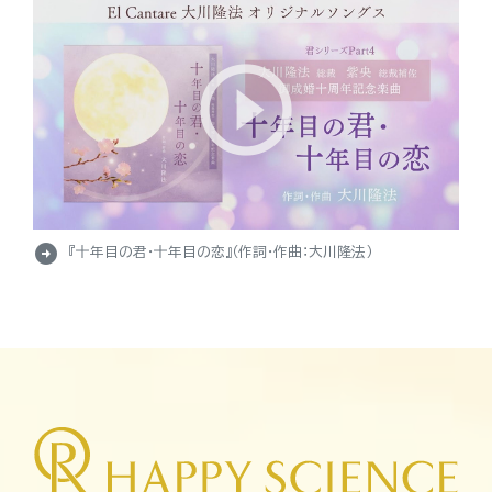
arrow_circle_right
『十年目の君・十年目の恋』（作詞・作曲：大川隆法）