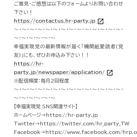
ご意見・ご感想は以下のフォームよりお問い合わせ
下さい！
open_in_new
https://contactus.hr-party.jp
～・～・～・～・～・～・～・～・～・～・～・～・～・～・
～・～・～・～・～・～
幸福実現党の最新情報が届く「機関紙愛読者(党
友)」にも、ぜひお申込み下さい！！
https://hr-
open_in_new
party.jp/newspaper/application/
※配信頻度：毎月2回程度
～・～・～・～・～・～・～・～・～・～・～・～・～・～・
～・～・～・～・～・～
【幸福実現党 SNS関連サイト】
ホームページ→https://hr-party.jp
Twitter→https://twitter.com/hr_party_TW
Facebook→https://www.facebook.com/hrp.of