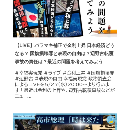
【LIVE】バラマキ補正で金利上昇 日本経済どう
なる？ 国旗損壊罪と表現の自由は？辺野古転覆
事故の責任は？最近の問題を考えてみよう
#幸福実現党 #ライブ #金利上昇 #国旗損壊罪
#辺野古 #表現の自由 幸福実現党 政務調査会
によるLIVEを5/27（水）20:00〜より行いま
す！最近は金利の上昇や、辺野古転覆事故などが
ニュー...