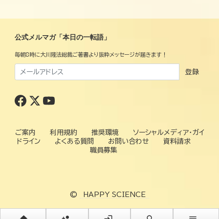
公式メルマガ「本日の一転語」
毎朝8時に大川隆法総裁ご著書より抜粋メッセージが届きます！
登録
ご案内
利用規約
推奨環境
ソーシャルメディア・ガイ
ドライン
よくある質問
お問い合わせ
資料請求
職員募集
©
HAPPY SCIENCE
home
person_add
login
search
menu