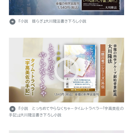
arrow_circle_right
『小説 揺らぎ』大川隆法書き下ろし小説
arrow_circle_right
『小説 とっちめてやらなくちゃ－タイム・トラベラー「宇高美佐の
手記」』大川隆法書き下ろし小説