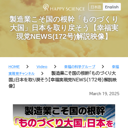
日本語
English
製造業こそ国の根幹「ものづくり
大国」日本を取り戻そう【幸福実
現党NEWS(172号)解説映像】
chevron_right
chevron_right
chevron_right
HOME
Video
幸福の科学グループ
幸福
chevron_right
製造業こそ国の根幹「ものづくり大
実現党チャンネル
国」日本を取り戻そう【幸福実現党NEWS(172号)解説映
像】
March 19, 2025