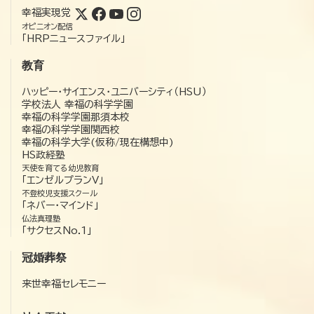
幸福実現党
オピニオン配信
「HRPニュースファイル」
教育
ハッピー・サイエンス・ユニバーシティ（HSU）
学校法人 幸福の科学学園
幸福の科学学園那須本校
幸福の科学学園関西校
幸福の科学大学(仮称/現在構想中)
HS政経塾
天使を育てる幼児教育
「エンゼルプランV」
不登校児支援スクール
「ネバー・マインド」
仏法真理塾
「サクセスNo.1」
冠婚葬祭
来世幸福セレモニー