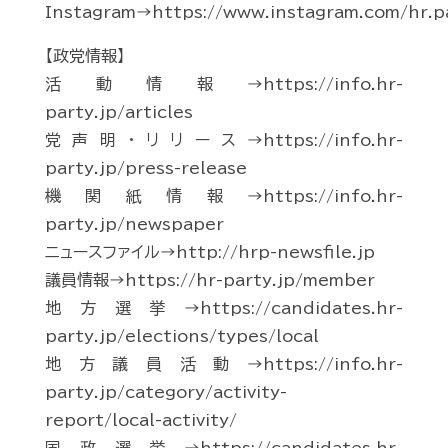
Instagram→https://www.instagram.com/hr.p
【政党情報】
活動情報→https://info.hr-
party.jp/articles
党声明・リリース→https://info.hr-
party.jp/press-release
機関紙情報→https://info.hr-
party.jp/newspaper
ニュースファイル→http://hrp-newsfile.jp
議員情報→https://hr-party.jp/member
地方選挙→https://candidates.hr-
party.jp/elections/types/local
地方議員活動→https://info.hr-
party.jp/category/activity-
report/local-activity/