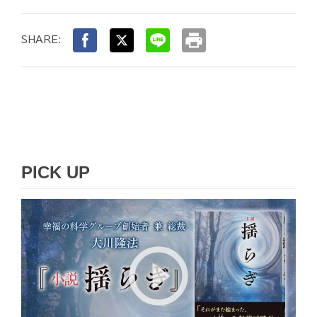
print
SHARE:
PICK UP