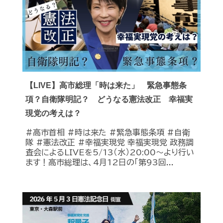
【LIVE】高市総理「時は来た」 緊急事態条
項？自衛隊明記？ どうなる憲法改正 幸福実
現党の考えは？
#高市首相 #時は来た #緊急事態条項 #自衛
隊 #憲法改正 #幸福実現党 幸福実現党 政務調
査会によるLIVEを5/13（水）20:00〜より行い
ます！高市総理は、4月12日の「第93回...