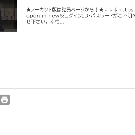
★ノーカット版は党員ページから！★↓↓↓https://me
open_in_new※ログインID・パスワードがご
せ下さい。 幸福...
print