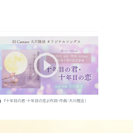
ight
『十年目の君・十年目の恋』（作詞・作曲：大川隆法）