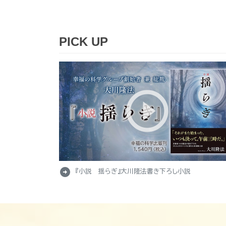
PICK UP
arrow_circle_right
『小説 揺らぎ』大川隆法書き下ろし小説