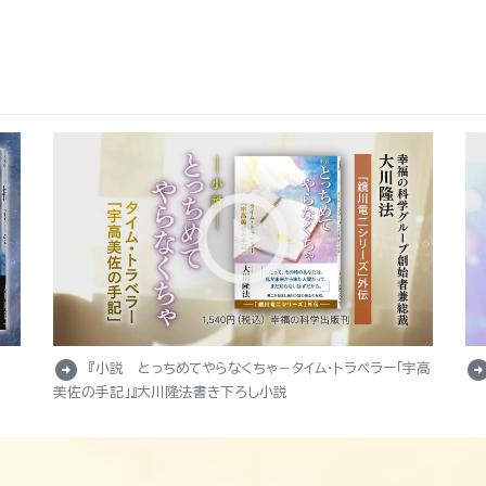
arrow_circle_right
arrow_circle_r
『小説 とっちめてやらなくちゃ－タイム・トラベラー「宇高
美佐の手記」』大川隆法書き下ろし小説