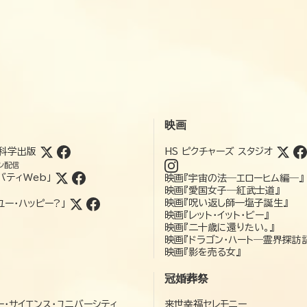
映画
科学出版
HS ピクチャーズ スタジオ
ン配信
バティWeb」
映画『宇宙の法―エローヒム編―』
映画『愛国女子―紅武士道』
映画『呪い返し師—塩子誕生』
ユー・ハッピー?」
映画『レット・イット・ビー』
映画『二十歳に還りたい。』
映画『ドラゴン・ハート―霊界探訪
映画『影を売る女』
冠婚葬祭
ー・サイエンス・ユニバーシティ
来世幸福セレモニー