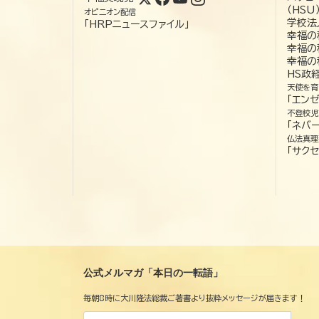
（HSU
オピニオン配信
学校法
「HRPニュースファイル」
幸福の
幸福の
幸福の
HS政
天使を育
「エン
不登校児
「ネバー
仏法真理
「サクセ
公式メルマガ「本日の一転語」
毎朝8時に大川隆法総裁ご著書より抜粋メッセージが届きます！