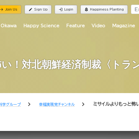
rrow_forward
edit
login
local_florist
Join Us
Sign Up
Login
Happiness Planting
 Okawa
Happy Science
Feature
Video
Magazine
い！対北朝鮮経済制裁〈トラン
chevron_right
chevron_right
ミサイルよりもっと怖
科学グループ
幸福実現党チャンネル