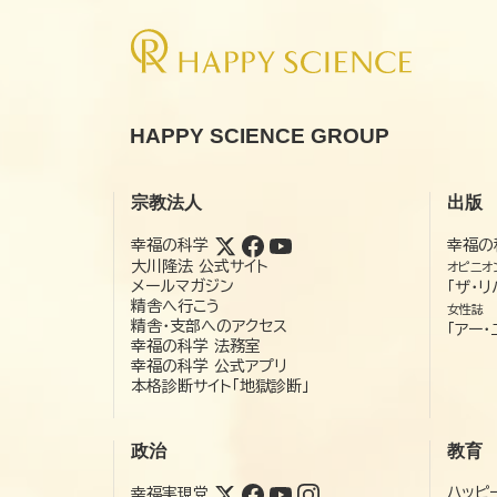
HAPPY SCIENCE GROUP
宗教法人
出版
幸福の科学
幸福の
大川隆法 公式サイト
オピニオ
メールマガジン
「ザ・リ
精舎へ行こう
女性誌
精舎・支部へのアクセス
「アー・
幸福の科学 法務室
幸福の科学 公式アプリ
本格診断サイト「地獄診断」
政治
教育
ハッピ
幸福実現党