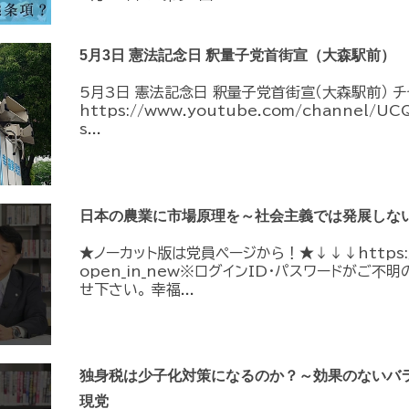
5月3日 憲法記念日 釈量子党首街宣（大森駅前）
5月3日 憲法記念日 釈量子党首街宣（大森駅前） 
https://www.youtube.com/channel/U
s...
日本の農業に市場原理を～社会主義では発展しない
★ノーカット版は党員ページから！★↓↓↓https://me
open_in_new※ログインID・パスワードがご
せ下さい。 幸福...
独身税は少子化対策になるのか？～効果のないバラ
現党