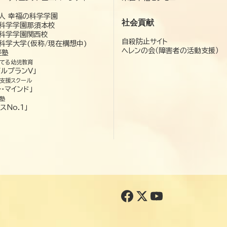
）
人 幸福の科学学園
社会貢献
科学学園那須本校
科学学園関西校
自殺防止サイト
科学大学(仮称/現在構想中)
ヘレンの会（障害者の活動支援）
経塾
てる幼児教育
ゼルプランV」
支援スクール
・マインド」
塾
スNo.1」