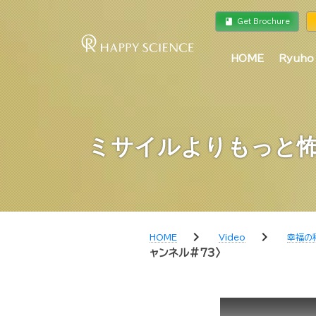
book
a
Get Brochure
HOME
Ryuho
ミサイルよりもっと怖
chevron_right
chevron_right
HOME
Video
幸福の
ャンネル#73〉