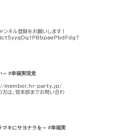
チャンネル登録をお願いします！
CQct5yygDq1PBbpaePbdFdg?
～ #幸福実現党
mber.hr-party.jp/
不明の方は、党本部までお問い合わ
マキにサヨナラを～ #幸福実