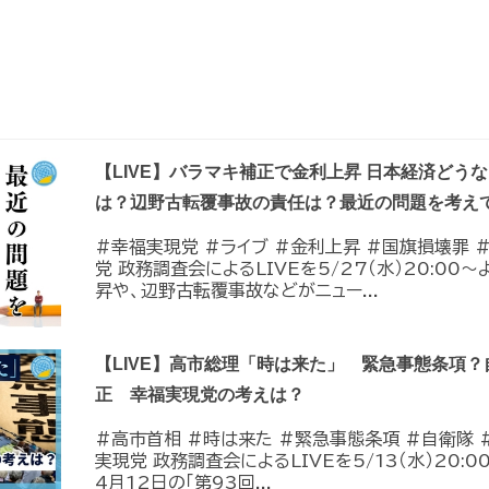
【LIVE】バラマキ補正で金利上昇 日本経済どう
は？辺野古転覆事故の責任は？最近の問題を考え
#幸福実現党 #ライブ #金利上昇 #国旗損壊罪 
党 政務調査会によるLIVEを5/27（水）20:0
昇や、辺野古転覆事故などがニュー...
【LIVE】高市総理「時は来た」 緊急事態条項
正 幸福実現党の考えは？
#高市首相 #時は来た #緊急事態条項 #自衛隊 
実現党 政務調査会によるLIVEを5/13（水）20
4月12日の「第93回...