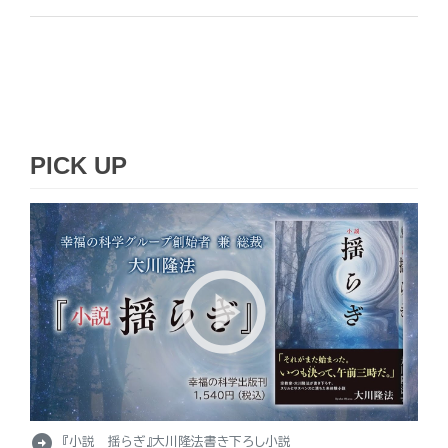
PICK UP
arrow_circle_right
『小説 揺らぎ』大川隆法書き下ろし小説