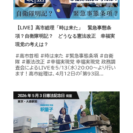
【LIVE】高市総理「時は来た」 緊急事態条
項？自衛隊明記？ どうなる憲法改正 幸福実
現党の考えは？
#高市首相 #時は来た #緊急事態条項 #自衛
隊 #憲法改正 #幸福実現党 幸福実現党 政務調
査会によるLIVEを5/13（水）20:00〜より行い
ます！高市総理は、4月12日の「第93回...