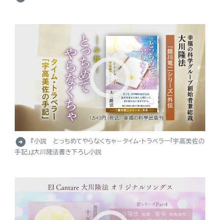
arrow_circle_right
『小説 とっちめてやらなくちゃ－タイム・トラベラー「宇高美佐の
手記」』大川隆法書き下ろし小説