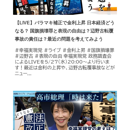
【LIVE】バラマキ補正で金利上昇 日本経済どう
なる？ 国旗損壊罪と表現の自由は？辺野古転覆
事故の責任は？最近の問題を考えてみよう
#幸福実現党 #ライブ #金利上昇 #国旗損壊罪
#辺野古 #表現の自由 幸福実現党 政務調査会
によるLIVEを5/27（水）20:00〜より行いま
す！最近は金利の上昇や、辺野古転覆事故などが
ニュー...