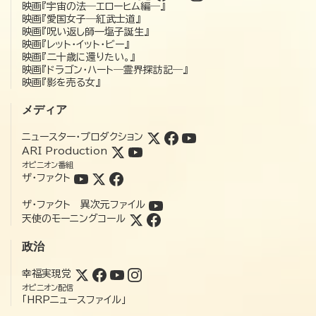
映画『宇宙の法―エローヒム編―』
映画『愛国女子―紅武士道』
映画『呪い返し師—塩子誕生』
映画『レット・イット・ビー』
映画『二十歳に還りたい。』
映画『ドラゴン・ハート―霊界探訪記―』
映画『影を売る女』
メディア
ニュースター・プロダクション
ARI Production
オピニオン番組
ザ・ファクト
ザ・ファクト 異次元ファイル
天使のモーニングコール
政治
幸福実現党
オピニオン配信
「HRPニュースファイル」