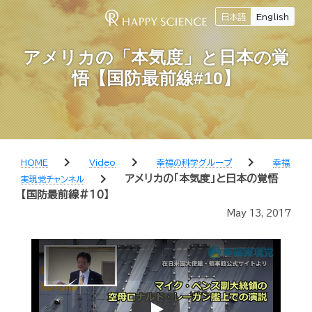
日本語
English
アメリカの「本気度」と日本の覚
悟【国防最前線#10】
chevron_right
chevron_right
chevron_right
HOME
Video
幸福の科学グループ
幸福
chevron_right
アメリカの「本気度」と日本の覚悟
実現党チャンネル
【国防最前線#10】
May 13, 2017