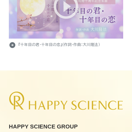
arrow_circle_right
『十年目の君・十年目の恋』（作詞・作曲：大川隆法）
HAPPY SCIENCE GROUP