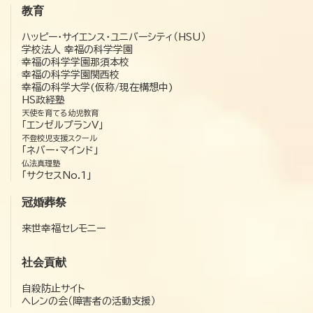
教育
ハッピー・サイエンス・ユニバーシティ（HSU）
学校法人 幸福の科学学園
幸福の科学学園那須本校
幸福の科学学園関西校
幸福の科学大学(仮称/現在構想中)
HS政経塾
天使を育てる幼児教育
「エンゼルプランV」
不登校児支援スクール
「ネバー・マインド」
仏法真理塾
「サクセスNo.1」
冠婚葬祭
来世幸福セレモニー
社会貢献
自殺防止サイト
ヘレンの会（障害者の活動支援）