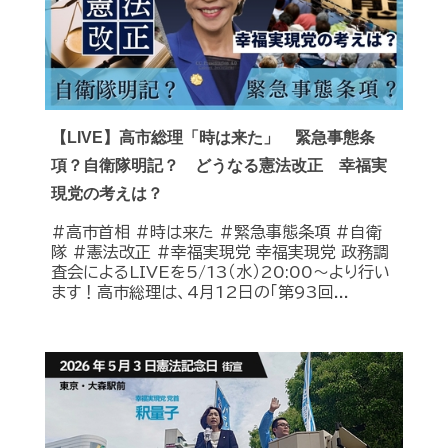
【LIVE】高市総理「時は来た」 緊急事態条
項？自衛隊明記？ どうなる憲法改正 幸福実
現党の考えは？
#高市首相 #時は来た #緊急事態条項 #自衛
隊 #憲法改正 #幸福実現党 幸福実現党 政務調
査会によるLIVEを5/13（水）20:00〜より行い
ます！高市総理は、4月12日の「第93回...