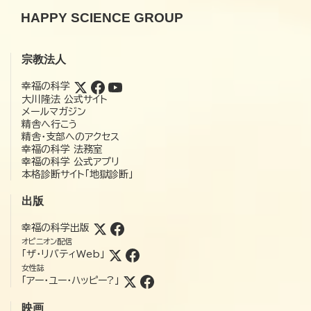
HAPPY SCIENCE GROUP
宗教法人
幸福の科学
大川隆法 公式サイト
メールマガジン
精舎へ行こう
精舎・支部へのアクセス
幸福の科学 法務室
幸福の科学 公式アプリ
本格診断サイト「地獄診断」
出版
幸福の科学出版
オピニオン配信
「ザ・リバティWeb」
女性誌
「アー・ユー・ハッピー?」
映画