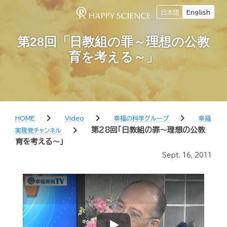
日本語
English
第28回「日教組の罪～理想の公教
育を考える～」
chevron_right
chevron_right
chevron_right
HOME
Video
幸福の科学グループ
幸福
chevron_right
第28回「日教組の罪～理想の公教
実現党チャンネル
育を考える～」
Sept. 16, 2011