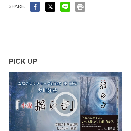
print
SHARE:
PICK UP