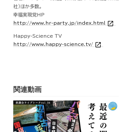
社）ほか多数。
幸福実現党HP
open_in_new
http://www.hr-party.jp/index.html
Happy-Science TV
open_in_new
http://www.happy-science.tv/
関連動画