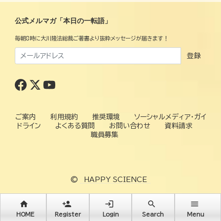
公式メルマガ「本日の一転語」
毎朝8時に大川隆法総裁ご著書より抜粋メッセージが届きます！
登録
ご案内
利用規約
推奨環境
ソーシャルメディア・ガイ
ドライン
よくある質問
お問い合わせ
資料請求
職員募集
©
HAPPY SCIENCE
home
person_add
login
search
menu
HOME
Register
Login
Search
Menu