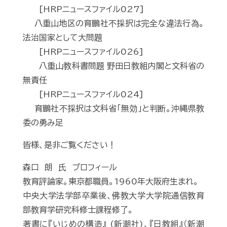
[HRPニュースファイル027]
八重山地区の育鵬社不採択は完全な違法行為。
法治国家として大問題
[HRPニュースファイル026]
八重山教科書問題 野田日教組内閣と文科省の
無責任
[HRPニュースファイル024]
育鵬社不採択は文科省「無効」と判断。沖縄県教
委の勇み足
皆様、是非ご覧ください！
森口 朗 氏 プロフィール
教育評論家。東京都職員。1960年大阪府生まれ。
中央大学法学部卒業後、佛教大学大学院通信教育
部教育学研究科修士課程修了。
著書に『いじめの構造』 (新潮社)、『日教組』（新潮