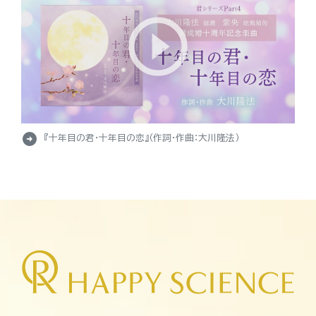
arrow_circle_right
『十年目の君・十年目の恋』（作詞・作曲：大川隆法）