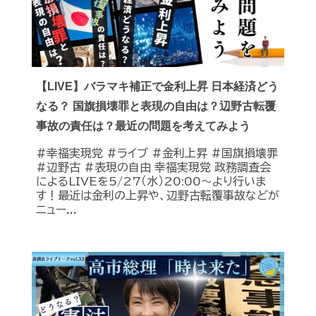
【LIVE】バラマキ補正で金利上昇 日本経済どう
なる？ 国旗損壊罪と表現の自由は？辺野古転覆
事故の責任は？最近の問題を考えてみよう
#幸福実現党 #ライブ #金利上昇 #国旗損壊罪
#辺野古 #表現の自由 幸福実現党 政務調査会
によるLIVEを5/27（水）20:00〜より行いま
す！最近は金利の上昇や、辺野古転覆事故などが
ニュー...