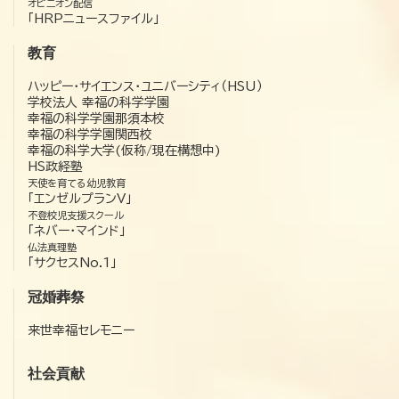
オピニオン配信
「HRPニュースファイル」
教育
ハッピー・サイエンス・ユニバーシティ（HSU）
学校法人 幸福の科学学園
幸福の科学学園那須本校
幸福の科学学園関西校
幸福の科学大学(仮称/現在構想中)
HS政経塾
天使を育てる幼児教育
「エンゼルプランV」
不登校児支援スクール
「ネバー・マインド」
仏法真理塾
「サクセスNo.1」
冠婚葬祭
来世幸福セレモニー
社会貢献