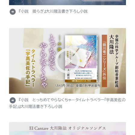
arrow_circle_right
『小説 揺らぎ』大川隆法書き下ろし小説
arrow_circle_right
『小説 とっちめてやらなくちゃ－タイム・トラベラー「宇高美佐の
手記」』大川隆法書き下ろし小説