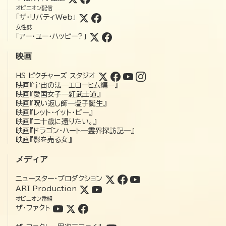
オピニオン配信
「ザ・リバティWeb」
女性誌
「アー・ユー・ハッピー?」
映画
HS ピクチャーズ スタジオ
映画『宇宙の法―エローヒム編―』
映画『愛国女子―紅武士道』
映画『呪い返し師—塩子誕生』
映画『レット・イット・ビー』
映画『二十歳に還りたい。』
映画『ドラゴン・ハート―霊界探訪記―』
映画『影を売る女』
メディア
ニュースター・プロダクション
ARI Production
オピニオン番組
ザ・ファクト