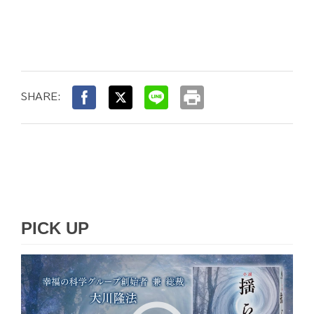
print
SHARE:
PICK UP