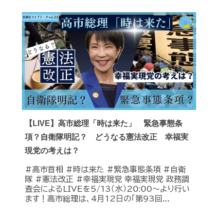
【LIVE】高市総理「時は来た」 緊急事態条
項？自衛隊明記？ どうなる憲法改正 幸福実
現党の考えは？
#高市首相 #時は来た #緊急事態条項 #自衛
隊 #憲法改正 #幸福実現党 幸福実現党 政務調
査会によるLIVEを5/13（水）20:00〜より行い
ます！高市総理は、4月12日の「第93回...