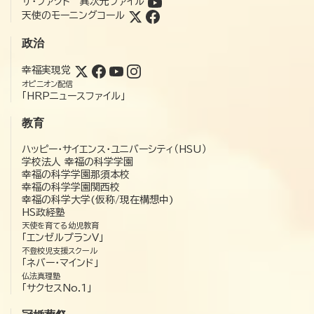
ザ・ファクト 異次元ファイル
天使のモーニングコール
政治
幸福実現党
オピニオン配信
「HRPニュースファイル」
教育
ハッピー・サイエンス・ユニバーシティ（HSU）
学校法人 幸福の科学学園
幸福の科学学園那須本校
幸福の科学学園関西校
幸福の科学大学(仮称/現在構想中)
HS政経塾
天使を育てる幼児教育
「エンゼルプランV」
不登校児支援スクール
「ネバー・マインド」
仏法真理塾
「サクセスNo.1」