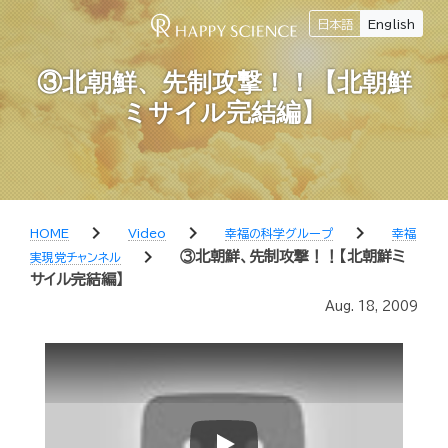
日本語
English
③北朝鮮、先制攻撃！！【北朝鮮
ミサイル完結編】
chevron_right
chevron_right
chevron_right
HOME
Video
幸福の科学グループ
幸福
chevron_right
③北朝鮮、先制攻撃！！【北朝鮮ミ
実現党チャンネル
サイル完結編】
Aug. 18, 2009