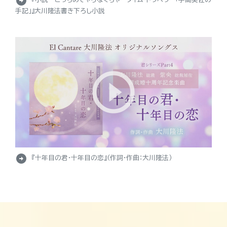
arrow_circle_right
『小説 とっちめてやらなくちゃ－タイム・トラベラー「宇高美佐の
手記」』大川隆法書き下ろし小説
arrow_circle_right
『十年目の君・十年目の恋』（作詞・作曲：大川隆法）