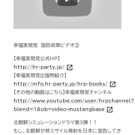
Play
幸福実現党 国防政策ビデオ③
【幸福実現党公式HP】
open_in_new
http://hr-party.jp/
【幸福実現党出版物紹介】
open_in_new
http://info.hr-party.jp/hrp-books/
【その他の動画はこちら】幸福実現党チャンネル
http://www.youtube.com/user/hrpchannel?
open_in_new
blend=1&ob=video-mustangbase
北朝鮮シミュレーションドラマ第3弾！！
もし、北朝鮮が核ミサイル発射を日本に宣告してき