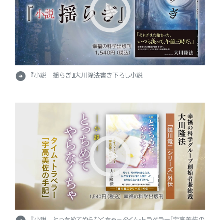
arrow_circle_right
『小説 揺らぎ』大川隆法書き下ろし小説