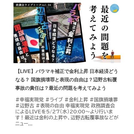
【LIVE】バラマキ補正で金利上昇 日本経済どう
なる？ 国旗損壊罪と表現の自由は？辺野古転覆
事故の責任は？最近の問題を考えてみよう
#幸福実現党 #ライブ #金利上昇 #国旗損壊罪
#辺野古 #表現の自由 幸福実現党 政務調査会
によるLIVEを5/27（水）20:00〜より行いま
す！最近は金利の上昇や、辺野古転覆事故などが
ニュー...