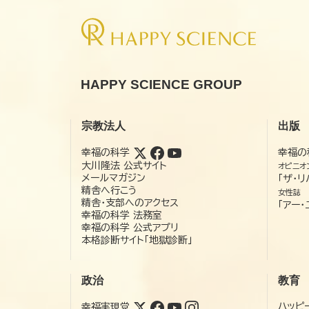
HAPPY SCIENCE GROUP
宗教法人
出版
幸福の科学
幸福の
大川隆法 公式サイト
オピニオ
メールマガジン
「ザ・リ
精舎へ行こう
女性誌
精舎・支部へのアクセス
「アー・
幸福の科学 法務室
幸福の科学 公式アプリ
本格診断サイト「地獄診断」
政治
教育
ハッピ
幸福実現党