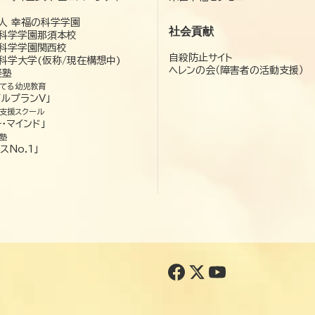
）
人 幸福の科学学園
社会貢献
科学学園那須本校
科学学園関西校
自殺防止サイト
科学大学(仮称/現在構想中)
ヘレンの会（障害者の活動支援）
経塾
てる幼児教育
ゼルプランV」
支援スクール
・マインド」
塾
スNo.1」