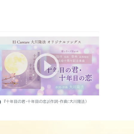
ight
『十年目の君・十年目の恋』（作詞・作曲：大川隆法）