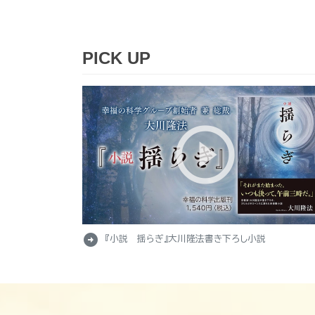
PICK UP
arrow_circle_right
『小説 揺らぎ』大川隆法書き下ろし小説