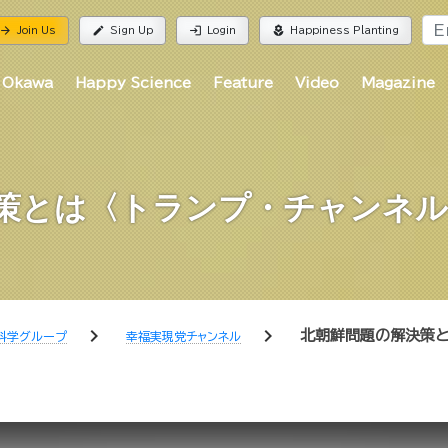
rrow_forward
edit
login
local_florist
Join Us
Sign Up
Login
Happiness Planting
 Okawa
Happy Science
Feature
Video
Magazine
策とは〈トランプ・チャンネル＃
chevron_right
chevron_right
北朝鮮問題の解決策とは
科学グループ
幸福実現党チャンネル