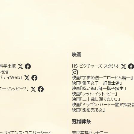
映画
科学出版
HS ピクチャーズ スタジオ
ン配信
バティWeb」
映画『宇宙の法―エローヒム編―』
映画『愛国女子―紅武士道』
映画『呪い返し師—塩子誕生』
ユー・ハッピー?」
映画『レット・イット・ビー』
映画『二十歳に還りたい。』
映画『ドラゴン・ハート―霊界探訪
映画『影を売る女』
冠婚葬祭
ー・サイエンス・ユニバーシティ
来世幸福セレモニー