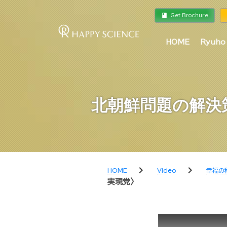
book
a
Get Brochure
HOME
Ryuho
北朝鮮問題の解決
chevron_right
chevron_right
HOME
Video
幸福の
実現党〉