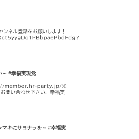
チャンネル登録をお願いします！
CQct5yygDq1PBbpaePbdFdg?
～ #幸福実現党
mber.hr-party.jp/※
でお問い合わせ下さい。 幸福実
マキにサヨナラを～ #幸福実