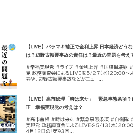
【LIVE】バラマキ補正で金利上昇 日本経済どう
は？辺野古転覆事故の責任は？最近の問題を考え
#幸福実現党 #ライブ #金利上昇 #国旗損壊罪 
党 政務調査会によるLIVEを5/27（水）20:0
昇や、辺野古転覆事故などがニュー...
【LIVE】高市総理「時は来た」 緊急事態条項
正 幸福実現党の考えは？
#高市首相 #時は来た #緊急事態条項 #自衛隊 
実現党 政務調査会によるLIVEを5/13（水）20
4月12日の「第93回...