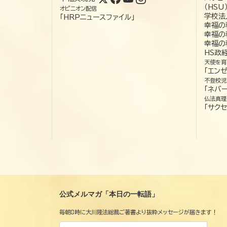
（HSU
オピニオン配信
学校法
「HRPニュースファイル」
幸福の
幸福の
幸福の
HS政
天使を育
「エン
不登校児
「ネバー
仏法真理
「サクセ
公式メルマガ「本日の一転語」
毎朝8時に大川隆法総裁ご著書より抜粋メッセージが届きます！