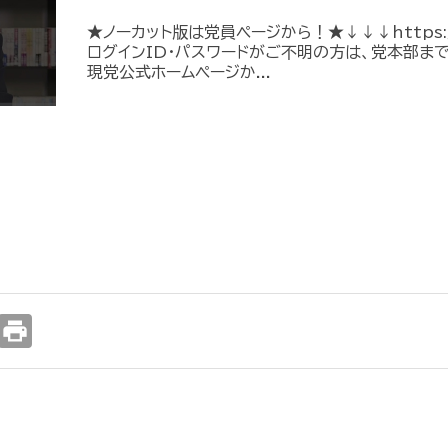
★ノーカット版は党員ページから！★↓↓↓https://me
ログインID・パスワードがご不明の方は、党本部ま
現党公式ホームページか...
print