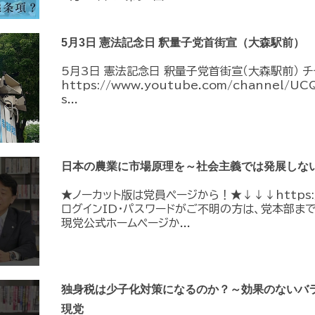
5月3日 憲法記念日 釈量子党首街宣（大森駅前）
5月3日 憲法記念日 釈量子党首街宣（大森駅前） 
https://www.youtube.com/channel/U
s...
日本の農業に市場原理を～社会主義では発展しない
★ノーカット版は党員ページから！★↓↓↓https://me
ログインID・パスワードがご不明の方は、党本部ま
現党公式ホームページか...
独身税は少子化対策になるのか？～効果のないバラ
現党