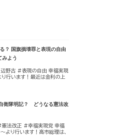
なる？ 国旗損壊罪と表現の自由
てみよう
#辺野古 #表現の自由 幸福実現
0〜より行います！最近は金利の上
？自衛隊明記？ どうなる憲法改
#憲法改正 #幸福実現党 幸福
:00〜より行います！高市総理は、