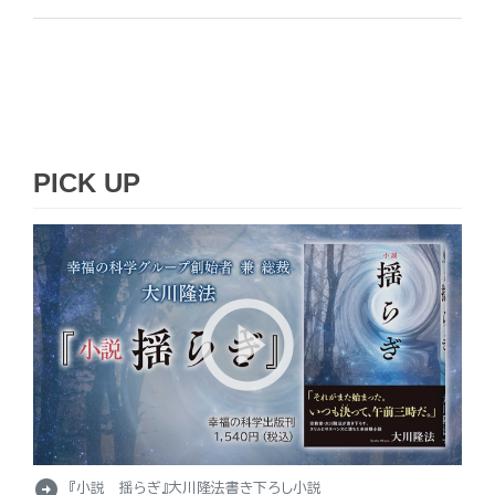
PICK UP
arrow_circle_right
『小説 揺らぎ』大川隆法書き下ろし小説