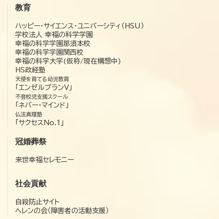
教育
ハッピー・サイエンス・ユニバーシティ（HSU）
学校法人 幸福の科学学園
幸福の科学学園那須本校
幸福の科学学園関西校
幸福の科学大学(仮称/現在構想中)
HS政経塾
天使を育てる幼児教育
「エンゼルプランV」
不登校児支援スクール
「ネバー・マインド」
仏法真理塾
「サクセスNo.1」
冠婚葬祭
来世幸福セレモニー
社会貢献
自殺防止サイト
ヘレンの会（障害者の活動支援）