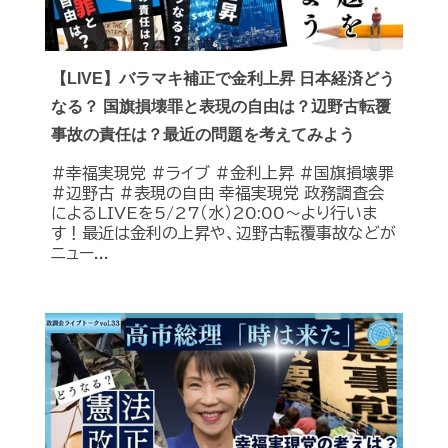
【LIVE】バラマキ補正で金利上昇 日本経済どう
なる？ 国旗損壊罪と表現の自由は？辺野古転覆
事故の責任は？最近の問題を考えてみよう
#幸福実現党 #ライブ #金利上昇 #国旗損壊罪
#辺野古 #表現の自由 幸福実現党 政務調査会
によるLIVEを5/27（水）20:00〜より行いま
す！最近は金利の上昇や、辺野古転覆事故などが
ニュー...