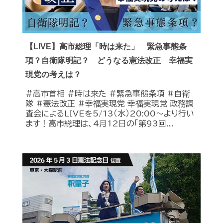
【LIVE】高市総理「時は来た」 緊急事態条
項？自衛隊明記？ どうなる憲法改正 幸福実
現党の考えは？
#高市首相 #時は来た #緊急事態条項 #自衛
隊 #憲法改正 #幸福実現党 幸福実現党 政務調
査会によるLIVEを5/13（水）20:00〜より行い
ます！高市総理は、4月12日の「第93回...