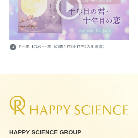
arrow_circle_right
『十年目の君・十年目の恋』（作詞・作曲：大川隆法）
HAPPY SCIENCE GROUP