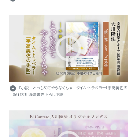
arrow_circle_right
『小説 とっちめてやらなくちゃ－タイム・トラベラー「宇高美佐の
手記」』大川隆法書き下ろし小説