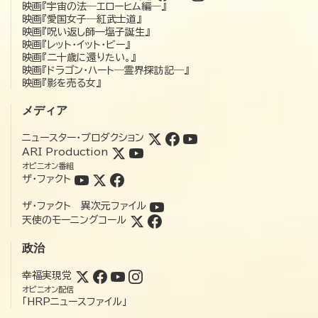
映画『宇宙の法―エローヒム編―』
映画『愛国女子―紅武士道』
映画『呪い返し師—塩子誕生』
映画『レット・イット・ビー』
映画『二十歳に還りたい。』
映画『ドラゴン・ハート―霊界探訪記―』
映画『影を売る女』
メディア
ニュースター・プロダクション
ARI Production
オピニオン番組
ザ・ファクト
ザ・ファクト 異次元ファイル
天使のモーニングコール
政治
幸福実現党
オピニオン配信
「HRPニュースファイル」