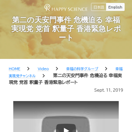
日本語
English
第二の天安門事件 危機迫る 幸福
実現党 党首 釈量子 香港緊急レポ
ート
chevron_right
chevron_right
chevron_right
HOME
Video
幸福の科学グループ
幸福
chevron_right
第二の天安門事件 危機迫る 幸福実
実現党チャンネル
現党 党首 釈量子 香港緊急レポート
Sept. 11, 2019