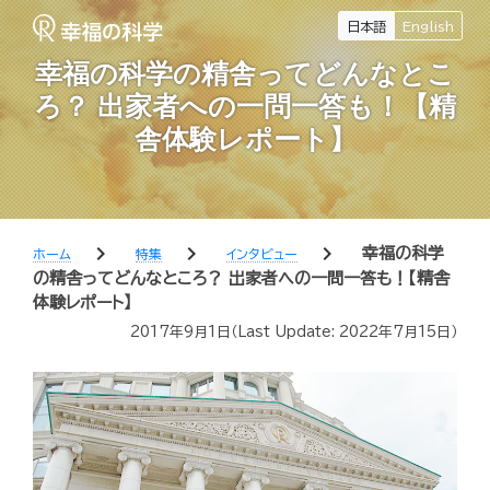
日本語
English
幸福の科学の精舎ってどんなとこ
ろ？ 出家者への一問一答も！【精
舎体験レポート】
chevron_right
chevron_right
chevron_right
幸福の科学
ホーム
特集
インタビュー
の精舎ってどんなところ？ 出家者への一問一答も！【精舎
体験レポート】
2017年9月1日
（Last Update:
2022年7月15日
）