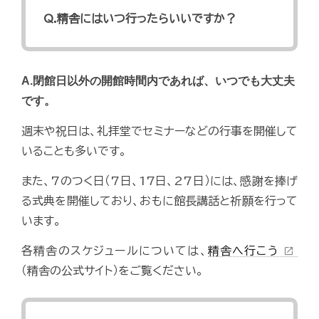
Q.精舎にはいつ行ったらいいですか？
A.閉館日以外の開館時間内であれば、いつでも大丈夫
です。
週末や祝日は、礼拝堂でセミナーなどの行事を開催して
いることも多いです。
また、7のつく日（7日、17日、27日）には、感謝を捧げ
る式典を開催しており、おもに館長講話と祈願を行って
います。
各精舎のスケジュールについては、
精舎へ行こう
open_in_new
（精舎の公式サイト）をご覧ください。