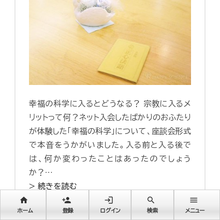
幸福の科学に入るとどうなる？ 宗教に入るメ
リットって何？ネット入会したばかりのおふたり
が体験した「幸福の科学」について、座談会形式
で本音をうかがいました。入る前と入る後で
は、何か変わったことはあったのでしょう
か？…
> 続きを読む
home
person_add
login
search
menu
幸福の科学・二世会員の本音とは？【二世会
ホーム
登録
ログイン
検索
メニュー