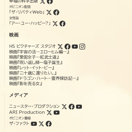
幸福の科学出版
オピニオン配信
「ザ・リバティWeb」
女性誌
「アー・ユー・ハッピー?」
映画
HS ピクチャーズ スタジオ
映画『宇宙の法―エローヒム編―』
映画『愛国女子―紅武士道』
映画『呪い返し師—塩子誕生』
映画『レット・イット・ビー』
映画『二十歳に還りたい。』
映画『ドラゴン・ハート―霊界探訪記―』
映画『影を売る女』
メディア
ニュースター・プロダクション
ARI Production
オピニオン番組
ザ・ファクト