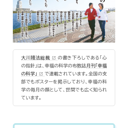
大川隆法総裁
の書き下ろしである「心
open_in_new
の指針」は、幸福の科学の布教誌
月刊「幸福
の科学」
で連載されています。全国の支
open_in_new
部でもポスターを掲示しており、幸福の科
学の毎月の顔として、世間でも広く知られ
ています。