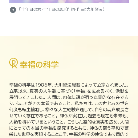
arrow_circle_right
『十年目の君・十年目の恋』（作詞・作曲：大川隆法）
幸福の科学は1986年、大川隆法総裁によって立宗されました。
立宗以来、真実の人生観に基づく「幸福」を広めるべく、活動を
展開してきました。 人間は、肉体に魂が宿った霊的な存在であ
り、心こそがその本質であること。 私たちは、この世とあの世を
何度も転生輪廻し、様々な人生経験を通して、自らの魂を成長さ
せていく存在であること。 神仏が実在し、過去も現在も未来も、
人類を導いているということ。 こうした霊的な真実を広め、人間
にとっての本当の幸福を探究すると共に、神仏の願う平和で繁
栄した世界を実現することこそ、幸福の科学の使命であり目的で