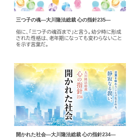
三つ子の魂―大川隆法総裁 心の指針235―
俗に、「三つ子の魂百まで」と言う。幼少時に形成
された性格は、老年期になっても変わらないこと
を示す言葉だ。
開かれた社会―大川隆法総裁 心の指針234―