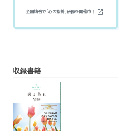
open_in_new
全国精舎で「心の指針」研修を開催中！
収録書籍