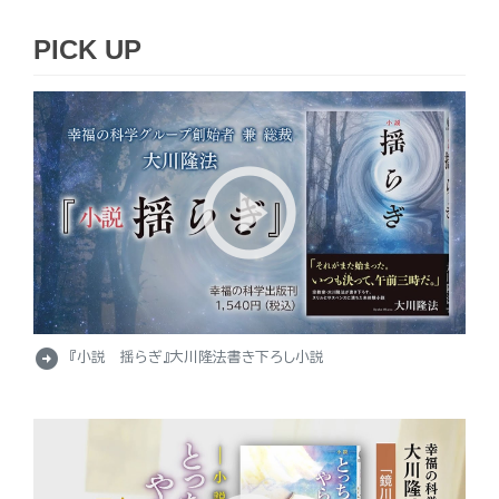
PICK UP
arrow_circle_right
『小説 揺らぎ』大川隆法書き下ろし小説