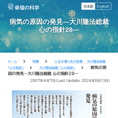
日本語
English
病気の原因の発見―大川隆法総裁
心の指針28―
chevron_right
chevron_right
ホーム
特集
人生を導く光の言葉― 大川隆法総裁
chevron_right
chevron_right
病気の原
「心の指針」
大川隆法総裁 「心の指針」
因の発見―大川隆法総裁 心の指針28―
2007年4月7日
（Last Update:
2024年8月13日
）