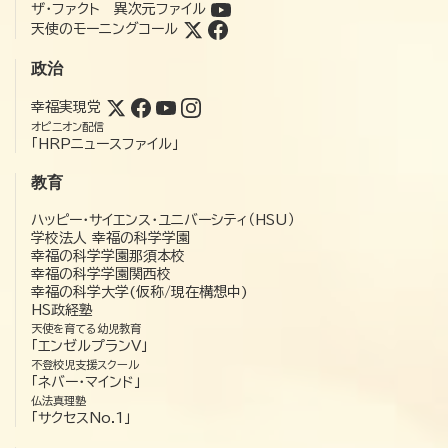
ザ・ファクト 異次元ファイル
天使のモーニングコール
政治
幸福実現党
オピニオン配信
「HRPニュースファイル」
教育
ハッピー・サイエンス・ユニバーシティ（HSU）
学校法人 幸福の科学学園
幸福の科学学園那須本校
幸福の科学学園関西校
幸福の科学大学(仮称/現在構想中)
HS政経塾
天使を育てる幼児教育
「エンゼルプランV」
不登校児支援スクール
「ネバー・マインド」
仏法真理塾
「サクセスNo.1」