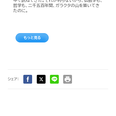
中で訊ねてきた。それが判らないから、仏教学も、
哲学も、二千五百年間、ガラクタの山を築いてき
たのに。
もっと見る
print
シェア：