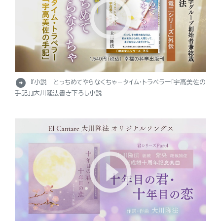
arrow_circle_right
『小説 とっちめてやらなくちゃ－タイム・トラベラー「宇高美佐の
手記」』大川隆法書き下ろし小説