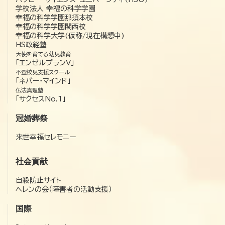
学校法人 幸福の科学学園
幸福の科学学園那須本校
幸福の科学学園関西校
幸福の科学大学(仮称/現在構想中)
HS政経塾
天使を育てる幼児教育
「エンゼルプランV」
不登校児支援スクール
「ネバー・マインド」
仏法真理塾
「サクセスNo.1」
冠婚葬祭
来世幸福セレモニー
社会貢献
自殺防止サイト
ヘレンの会（障害者の活動支援）
国際