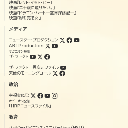
映画『レット・イット・ビー』
映画『二十歳に還りたい。』
映画『ドラゴン・ハート―霊界探訪記―』
映画『影を売る女』
メディア
ニュースター・プロダクション
ARI Production
オピニオン番組
ザ・ファクト
ザ・ファクト 異次元ファイル
天使のモーニングコール
政治
幸福実現党
オピニオン配信
「HRPニュースファイル」
教育
ハッピー・サイエンス・ユニバーシティ（HSU）