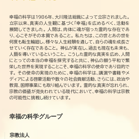
幸福の科学は1986年、大川隆法総裁によって立宗されました。
立宗以来、真実の人生観に基づく「幸福」を広めるべく、活動を
展開してきました。 人間は、肉体に魂が宿った霊的な存在であ
り、心こそがその本質であること。 私たちは、この世とあの世を
何度も転生輪廻し、様々な人生経験を通して、自らの魂を成長さ
せていく存在であること。 神仏が実在し、過去も現在も未来も、
人類を導いているということ。 こうした霊的な真実を広め、人間
にとっての本当の幸福を探究すると共に、神仏の願う平和で繁
栄した世界を実現することこそ、幸福の科学の使命であり目的で
す。 その使命の実現のために、幸福の科学は、講演や書籍やメ
ディアによる啓蒙活動や数々の社会貢献活動、さらには、政治や
教育、国際事業にも取り組んでいます。 霊的な真実が忘れられ、
宗教の価値が見失われている現代において、幸福の科学は宗教
の可能性に挑戦し続けています。
幸福の科学グループ
宗教法人