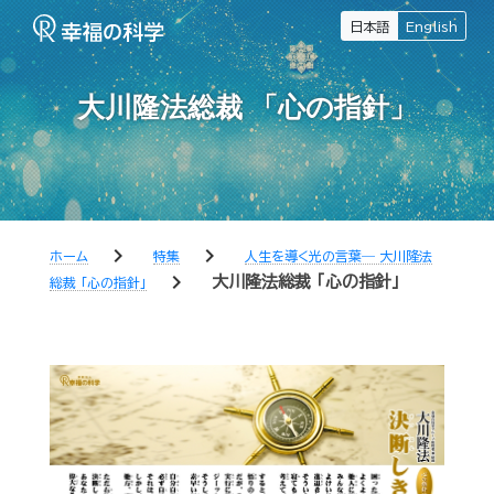
日本語
English
大川隆法総裁 「心の指針」
chevron_right
chevron_right
ホーム
特集
人生を導く光の言葉― 大川隆法
chevron_right
大川隆法総裁 「心の指針」
総裁 「心の指針」