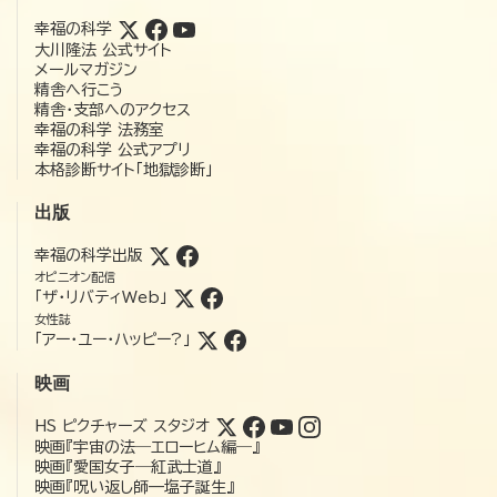
幸福の科学
大川隆法 公式サイト
メールマガジン
精舎へ行こう
精舎・支部へのアクセス
幸福の科学 法務室
幸福の科学 公式アプリ
本格診断サイト「地獄診断」
出版
幸福の科学出版
オピニオン配信
「ザ・リバティWeb」
女性誌
「アー・ユー・ハッピー?」
映画
HS ピクチャーズ スタジオ
映画『宇宙の法―エローヒム編―』
映画『愛国女子―紅武士道』
映画『呪い返し師—塩子誕生』