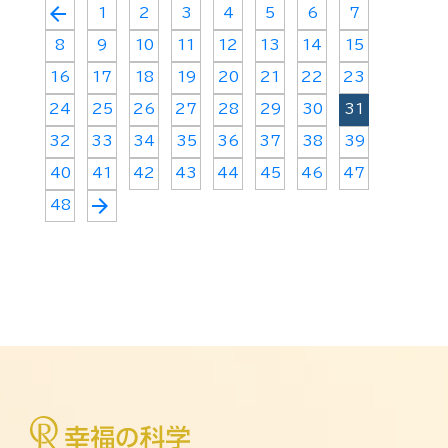
arrow_back
1
2
3
4
5
6
7
8
9
10
11
12
13
14
15
16
17
18
19
20
21
22
23
24
25
26
27
28
29
30
31
32
33
34
35
36
37
38
39
40
41
42
43
44
45
46
47
arrow_forward
48