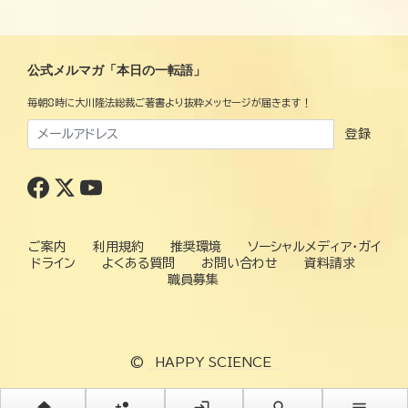
公式メルマガ「本日の一転語」
毎朝8時に大川隆法総裁ご著書より抜粋メッセージが届きます！
登録
ご案内
利用規約
推奨環境
ソーシャルメディア・ガイ
ドライン
よくある質問
お問い合わせ
資料請求
職員募集
©
HAPPY SCIENCE
home
person_add
login
search
menu