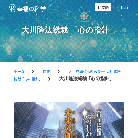
日本語
English
大川隆法総裁 「心の指針」
chevron_right
chevron_right
ホーム
特集
人生を導く光の言葉― 大川隆法
chevron_right
大川隆法総裁 「心の指針」
総裁 「心の指針」