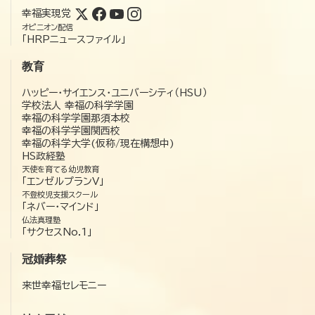
幸福実現党
オピニオン配信
「HRPニュースファイル」
教育
ハッピー・サイエンス・ユニバーシティ（HSU）
学校法人 幸福の科学学園
幸福の科学学園那須本校
幸福の科学学園関西校
幸福の科学大学(仮称/現在構想中)
HS政経塾
天使を育てる幼児教育
「エンゼルプランV」
不登校児支援スクール
「ネバー・マインド」
仏法真理塾
「サクセスNo.1」
冠婚葬祭
来世幸福セレモニー