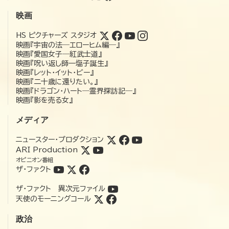
映画
HS ピクチャーズ スタジオ
映画『宇宙の法―エローヒム編―』
映画『愛国女子―紅武士道』
映画『呪い返し師—塩子誕生』
映画『レット・イット・ビー』
映画『二十歳に還りたい。』
映画『ドラゴン・ハート―霊界探訪記―』
映画『影を売る女』
メディア
ニュースター・プロダクション
ARI Production
オピニオン番組
ザ・ファクト
ザ・ファクト 異次元ファイル
天使のモーニングコール
政治