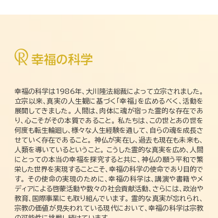
幸福の科学は1986年、大川隆法総裁によって立宗されました。
立宗以来、真実の人生観に基づく「幸福」を広めるべく、活動を
展開してきました。 人間は、肉体に魂が宿った霊的な存在であ
り、心こそがその本質であること。 私たちは、この世とあの世を
何度も転生輪廻し、様々な人生経験を通して、自らの魂を成長さ
せていく存在であること。 神仏が実在し、過去も現在も未来も、
人類を導いているということ。 こうした霊的な真実を広め、人間
にとっての本当の幸福を探究すると共に、神仏の願う平和で繁
栄した世界を実現することこそ、幸福の科学の使命であり目的で
す。 その使命の実現のために、幸福の科学は、講演や書籍やメ
ディアによる啓蒙活動や数々の社会貢献活動、さらには、政治や
教育、国際事業にも取り組んでいます。 霊的な真実が忘れられ、
宗教の価値が見失われている現代において、幸福の科学は宗教
の可能性に挑戦し続けています。